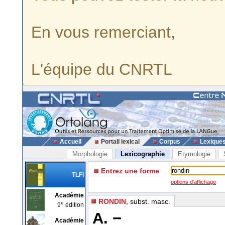
En vous remerciant,
L'équipe du CNRTL
Accueil
Portail lexical
Corpus
Lexique
Morphologie
Lexicographie
Etymologie
Entrez une forme
TLFi
options d'affichage
Académie
RONDIN
, subst. masc.
e
9
édition
A. −
Académie