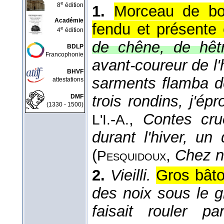
e
8
édition
1.
Morceau de bo
Académie
fendu et présente
e
4
édition
de chêne, de hêtr
BDLP
Francophonie
avant-coureur de l'
BHVF
sarments flamba d
attestations
trois rondins, j'ép
DMF
(1330 - 1500)
-
,
Contes cru
L'I.
A.
durant l'hiver, un
(
,
Chez 
Pesquidoux
2.
Vieilli.
Gros bâto
des noix sous le g
faisait rouler p