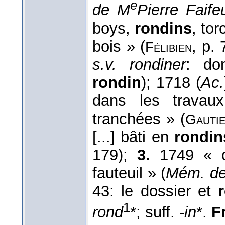
e
de M
Pierre Faife
boys,
rondins
, to
bois » (
, p.
Félibien
s.v. rondiner
: do
rondin
); 1718 (
Ac.
dans les travau
tranchées » (
Gauti
[...] bâti en
rondin
179);
3.
1749 « co
fauteuil » (
Mém. de 
43: le dossier et
1
rond
*; suff.
-in
*.
Fr