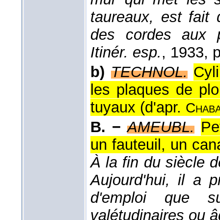
taureaux, est fait
des cordes aux p
Itinér. esp.
, 1933
, 
b)
TECHNOL.
Cyl
les plaques de plo
tuyaux (
d'apr.
Chaba
B. −
AMEUBL.
Pe
un fauteuil, un can
À la fin du siècle de
Aujourd'hui, il a 
d'emploi que s
valétudinaires ou 