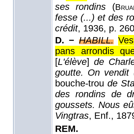
ses rondins
(
Brua
fesse (...) et des 
crédit
, 1936
, p. 260
D. −
HABILL.
Ves
pans arrondis que
[
L'élève
]
de Charlem
goutte. On vendit 
bouche-trou
de Sta
des rondins de dr
goussets. Nous eû
Vingtras
, Enf.
, 187
REM.