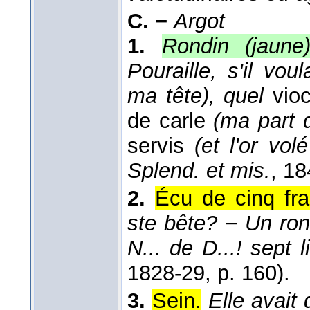
C. −
Argot
1.
Rondin (jaune
Pouraille, s'il voul
ma tête), quel
vio
de carle
(ma part 
servis
(et l'or vo
Splend. et mis.
, 1
2.
Écu de cinq fra
ste bête? − Un ron
N... de D...! sept 
1828-29
, p. 160).
3.
Sein.
Elle avait 