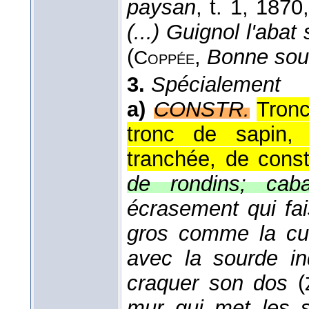
paysan
, t. 1
, 1870
(...) Guignol l'abat
(
,
Bonne souf
Coppée
3.
Spécialement
a)
CONSTR.
Tronc
tronc de sapin,
tranchée, de const
de rondins; cab
écrasement qui fai
gros comme la cui
avec la sourde in
craquer son dos
(
mur qui met les s