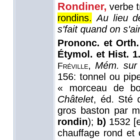
Rondiner
,
verbe t
rondins.
Au lieu 
s'fait quand on s'a
Prononc. et Orth.
Étymol. et Hist. 1
,
Mém. sur
Fréville
156: tonnel ou pip
« morceau de bo
Châtelet
, éd. Sté d
gros baston par 
rondin
);
b)
1532 [e
chauffage rond et 