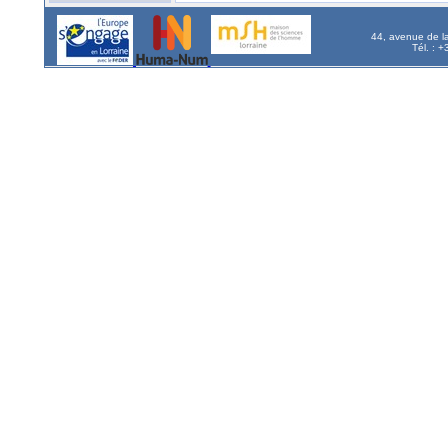
44, avenue de l
Tél. : 