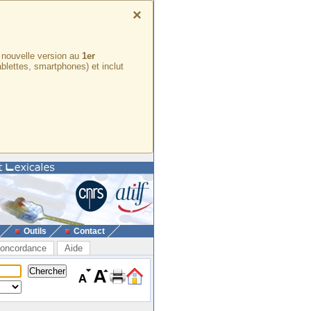
×
e nouvelle version au
1er
ablettes, smartphones) et inclut
Outils
Contact
oncordance
Aide