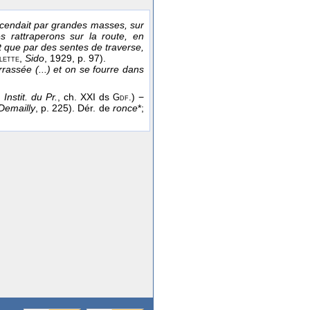
cendait par grandes masses, sur
s rattraperons sur la route, en
t que par des sentes de traverse,
,
Sido
, 1929
, p. 97).
lette
rassée (...) et on se fourre dans
,
Instit. du Pr.
, ch. XXI ds
) −
Gdf.
Demailly
, p. 225). Dér. de
ronce
*;