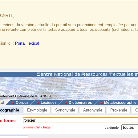
u CNRTL,
services, la version actuelle du portail sera prochainement remplacée par un
 une refonte complète de l'interface adaptée à tous les supports (ordinateurs, t
.
ion ici :
Portail lexical
cal
Corpus
Lexiques
Dictionnaires
Métalexicographie
icographie
Etymologie
Synonymie
Antonymie
Proxémie
C
ne forme
options d'affichage
catégorie :