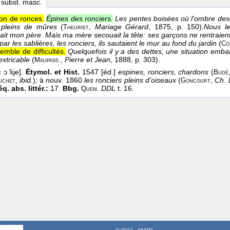
, subst. masc.
son de ronces.
Épines des ronciers.
Les pentes boisées où l'ombre des
s pleins de mûres
(
,
Mariage Gérard
, 1875
, p. 150).
Nous le
Theuriet
sait mon père. Mais ma mère secouait la tête: ses garçons ne rentraien
 par les sablières, les ronciers, ils sautaient le mur au fond du jardin
(
Co
emble de difficultés.
Quelquefois il y a des dettes, une situation embar
extricable
(
,
Pierre et Jean
, 1888
, p. 303).
Maupass.
 ɔ ̃sje].
Étymol. et Hist.
1547 [éd.]
espines, ronciers, chardons
(
Budé
,
ibid.
); à nouv. 1860
les ronciers pleins d'oiseaux
(
,
Ch. 
uchet
Goncourt
éq. abs. littér.:
17.
Bbg.
DDL
t. 16.
Quem.