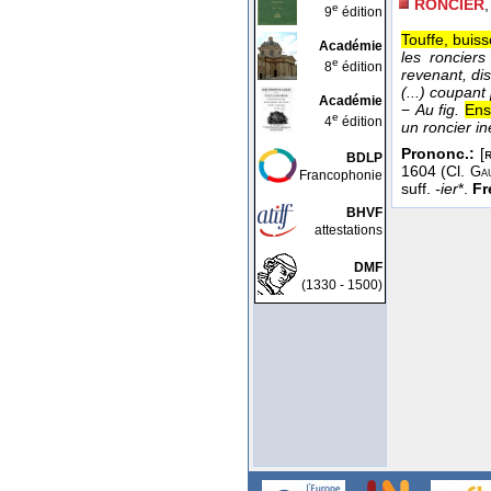
RONCIER
e
9
édition
Touffe, buis
Académie
les roncier
e
8
édition
revenant, di
(...) coupant
Académie
−
Au fig.
Ens
e
4
édition
un roncier in
Prononc.:
[ʀ
BDLP
1604 (Cl.
Ga
Francophonie
suff.
-ier
*.
Fr
BHVF
attestations
DMF
(1330 - 1500)