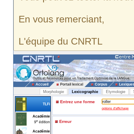
En vous remerciant,
L'équipe du CNRTL
Accueil
Portail lexical
Corpus
Lexique
Morphologie
Lexicographie
Etymologie
Entrez une forme
TLFi
options d'affichage
Académie
e
Erreur
9
édition
Académie