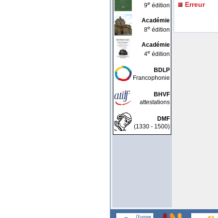
e
Erreur
9
édition
Académie
e
8
édition
Académie
e
4
édition
BDLP
Francophonie
BHVF
attestations
DMF
(1330 - 1500)