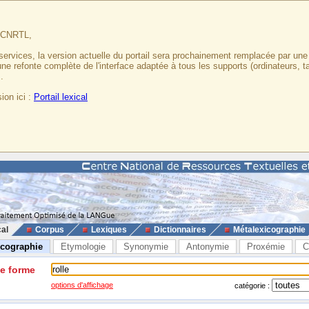
u CNRTL,
services, la version actuelle du portail sera prochainement remplacée par un
 une refonte complète de l'interface adaptée à tous les supports (ordinateurs, t
.
ion ici :
Portail lexical
cal
Corpus
Lexiques
Dictionnaires
Métalexicographie
icographie
Etymologie
Synonymie
Antonymie
Proxémie
C
ne forme
options d'affichage
catégorie :