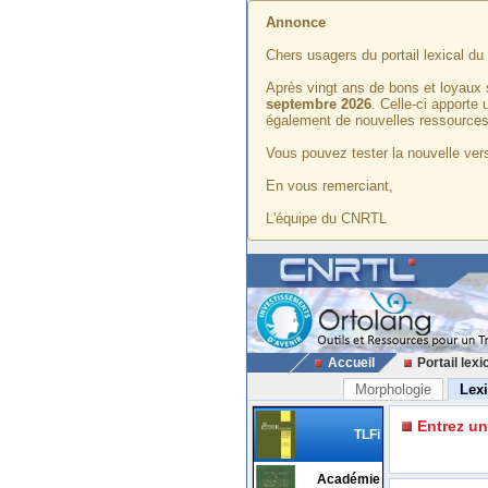
Annonce
Chers usagers du portail lexical d
Après vingt ans de bons et loyaux 
septembre 2026
. Celle-ci apporte
également de nouvelles ressources
Vous pouvez tester la nouvelle vers
En vous remerciant,
L'équipe du CNRTL
Accueil
Portail lexi
Morphologie
Lex
Entrez u
TLFi
Académie