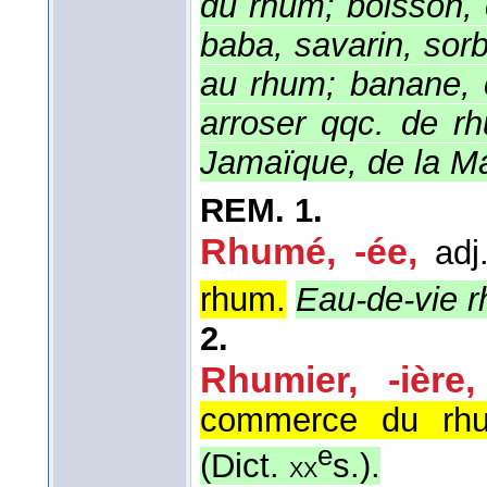
du rhum; boisson, 
baba, savarin, sor
au rhum; banane, 
arroser qqc. de r
Jamaïque, de la Ma
REM.
1.
Rhumé, -ée
,
adj
rhum.
Eau-de-vie 
2.
Rhumier, -ière
,
commerce du rh
e
(
Dict.
s.
).
xx