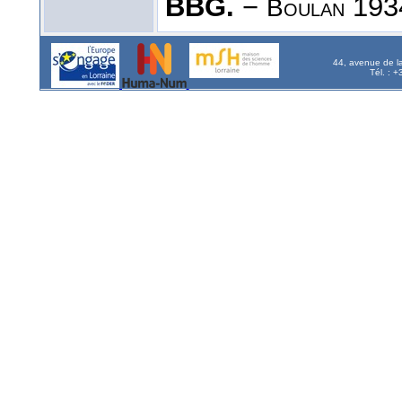
BBG.
−
1934
Boulan
44, avenue de l
Tél. : 