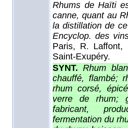
Rhums de Haïti es
canne, quant au Rh
la distillation de 
Encyclop. des vins
Paris, R. Laffont
,
Saint-Exupéry.
SYNT.
Rhum blanc
chauffé, flambé; r
rhum corsé, épicé
verre de rhum; g
fabricant, prod
fermentation du rh