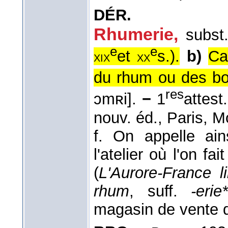
DÉR.
Rhumerie
,
subst
e
e
et
s.
).
b)
Ca
xix
xx
du rhum ou des bo
res
ɔmʀi].
−
1
attest
nouv. éd., Paris, Mo
f. On appelle ain
l'atelier où l'on f
(
L'Aurore-France l
rhum
, suff.
-erie
magasin de vente d