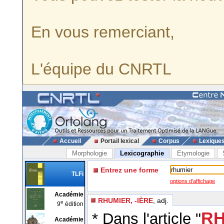
En vous remerciant,
L'équipe du CNRTL
Accueil
Portail lexical
Corpus
Lexique
Morphologie
Lexicographie
Etymologie
Entrez une forme
TLFi
options d'affichage
Académie
RHUMIER, -IÈRE
, adj.
e
9
édition
RH
* Dans l'article "
Académie