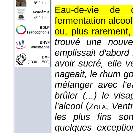
e
8
édition
Eau-de-vie de
Académie
e
fermentation alcool
4
édition
BDLP
ou, plus rarement,
Francophonie
trouvé une nouvel
BHVF
attestations
emplissait d'abord
DMF
avoir sucré, elle v
(1330 - 1500)
nageait, le rhum go
mélanger avec l'ea
brûler (...) le vi
l'alcool
(
,
Ventr
Zola
les plus fins so
quelques exception