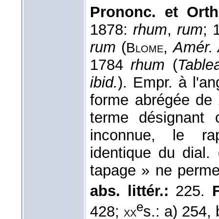
Prononc. et Orth
1878:
rhum
,
rum
; 
rum
(
,
Amér. 
Blome
1784
rhum
(
Table
ibid.
). Empr. à l'ang
forme abrégée de
terme désignant c
inconnue, le r
identique du dial
tapage » ne perme
abs. littér.:
225.
F
e
428;
s.: a) 254, 
xx