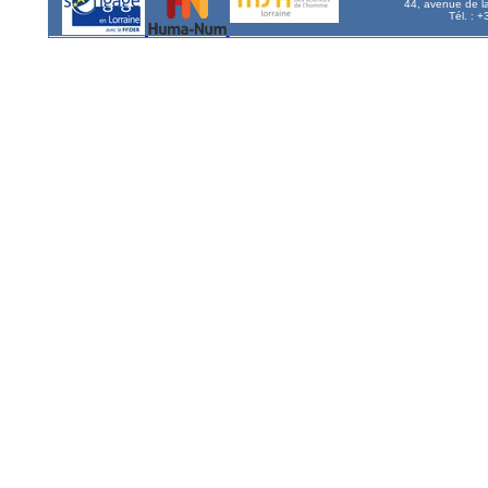
44, avenue de l
Tél. : 