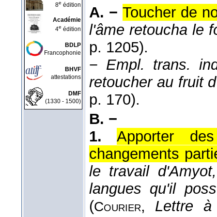
e
8
édition
A. −
Toucher de n
Académie
l'âme retoucha le 
e
4
édition
p. 1205).
BDLP
Francophonie
−
Empl. trans. ind
BHVF
attestations
retoucher au fruit 
DMF
p. 170).
(1330 - 1500)
B. −
1.
Apporter des
changements partie
le travail d'Amyot
langues qu'il pos
(
,
Lettre 
Courier