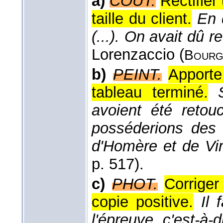
a)
COUT.
Rectifier
taille du client.
En 
(...). On avait dû 
Lorenzaccio (
Bourg
b)
PEINT.
Apporte
tableau terminé.
avoient été reto
posséderions des 
d'Homère et de Vir
p. 517).
c)
PHOT.
Corriger
copie positive.
Il 
l'épreuve, c'est-à-