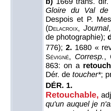
b)
1669 trans. dir. 
Gloire du Val de
Despois et P. Mes
(
,
Journal
Delacroix
de photographie);
776);
2.
1680 « reve
,
Corresp.
,
Sévigné
863: on a
retouc
Dér. de
toucher*
; p
DÉR.
1.
Retouchable,
adj
qu'un auquel je n'