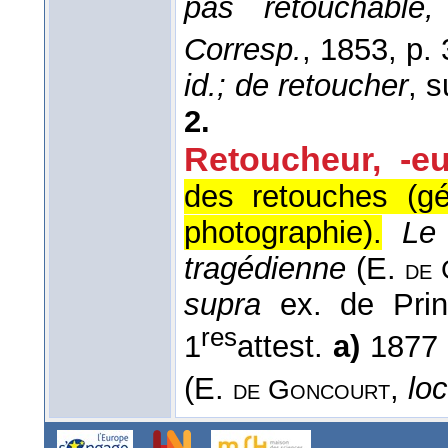
pas retouchable
Corresp.
, 1853
, p.
id.; de retoucher
, s
2.
Retoucheur, -e
des retouches (g
photographie).
Le
tragédienne
(
E.
de
supra
ex. de Prin
res
1
attest.
a)
1877 
(E.
,
loc
de Goncourt