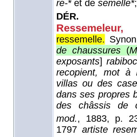
re-*
et de
semelle*
DÉR.
Ressemeleur
,
ressemelle.
Synon
de chaussures
(
M
exposants
]
rabiboc
recopient, mot à
villas ou des cas
dans ses propres b
des châssis de 
mod.
, 1883
, p. 2
1797
artiste rese