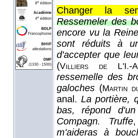
e
8
édition
Changer la sem
Académie
e
Ressemeler des bo
4
édition
BDLP
encore vu la Reine,
Francophonie
sont réduits à u
BHVF
attestations
d'accepter que le
DMF
(
-
Villiers de L'I.
A
(1330 - 1500)
ressemelle des bro
galoches
(
Martin d
anal.
La portière, 
bas, répond d'un
Compagn. Truffe
m'aideras à bouc