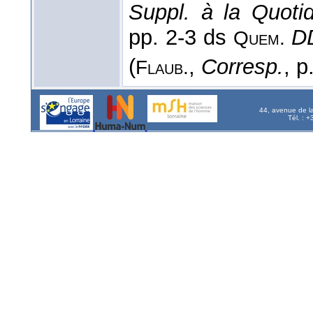
Suppl. à la Quoti
pp. 2-3 ds
D
Quem.
(
,
Corresp.
, p
Flaub.
44, avenue de l
Tél. : 