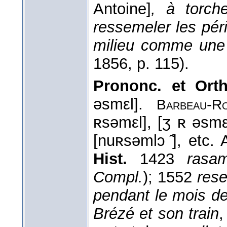
Antoine]
, à torch
ressemeler les péri
milieu comme une
1856
, p. 115).
Prononc. et Orth
əsmεl].
-
Barbeau
R
ʀsəmεl], [ʒ ʀ əsmε
[nuʀsəmlɔ ̃], etc. 
Hist.
1423
rasam
Compl.
); 1552
res
pendant le mois d
Brézé et son train
,