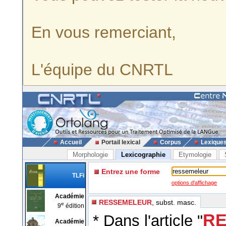
En vous remerciant,
L'équipe du CNRTL
Accueil
Portail lexical
Corpus
Lexique
Morphologie
Lexicographie
Etymologie
Entrez une forme
TLFi
options d'affichage
Académie
RESSEMELEUR
, subst. masc.
e
9
édition
RE
* Dans l'article "
Académie