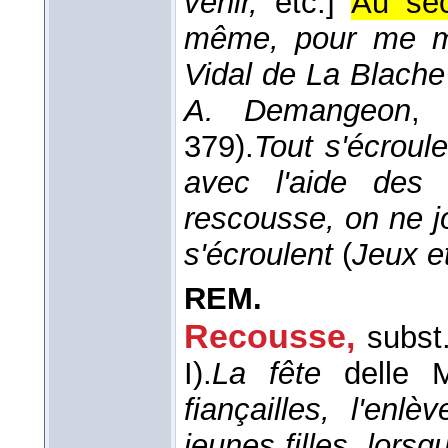
venir,
etc.]
Au sec
même, pour me mi
Vidal de La Blache
A. Demangeon
,
379).
Tout s'écroul
avec l'aide des 
rescousse, on ne jo
s'écroulent
(
Jeux e
REM.
Recousse
,
subst
I).
La fête
delle 
fiançailles, l'en
jeunes filles, lorsq