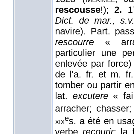
rescousse
!);
2.
17
Dict. de mar., s.v
navire). Part. pass
rescourre
« arrac
particulier une 
enlevée par force)
de l'a. fr. et m. f
tomber ou partir e
lat.
excutere
« fai
arracher; chasser
e
s. a été en usa
xix
verbe
recourir
; la