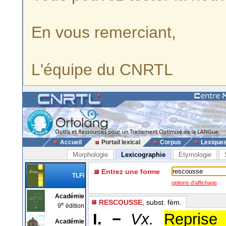
En vous remerciant,
L'équipe du CNRTL
Accueil
Portail lexical
Corpus
Lexique
Morphologie
Lexicographie
Etymologie
Entrez une forme
TLFi
options d'affichage
Académie
RESCOUSSE
, subst. fém.
e
9
édition
I. −
Vx.
Reprise
Académie