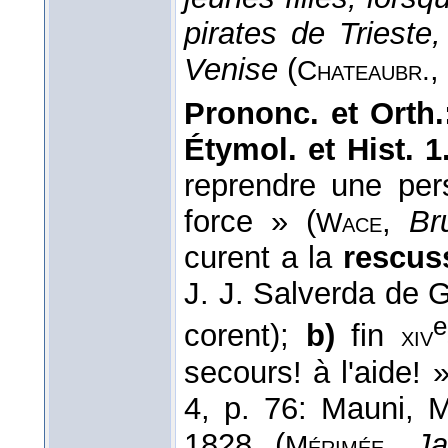
pirates de Trieste
Venise
(
,
Chateaubr.
Prononc. et Orth.
Étymol. et Hist. 1.
reprendre une pe
force » (
,
Br
Wace
curent a la
rescus
J. J. Salverda de 
e
corent);
b)
fin
xiv
secours! à l'aide! »
4, p. 76: Mauni, 
1828 (
,
Ja
Mérimée