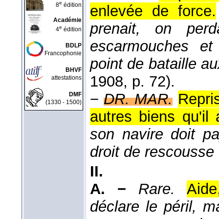
e
8
édition
enlevée de force.
Académie
prenait, on perd
e
4
édition
escarmouches et 
BDLP
Francophonie
point de bataille 
BHVF
1908
, p. 72).
attestations
−
DR. MAR.
Repri
DMF
(1330 - 1500)
autres biens qu'il 
son navire doit p
droit de rescousse
II.
A. −
Rare.
Aide
déclare le péril,