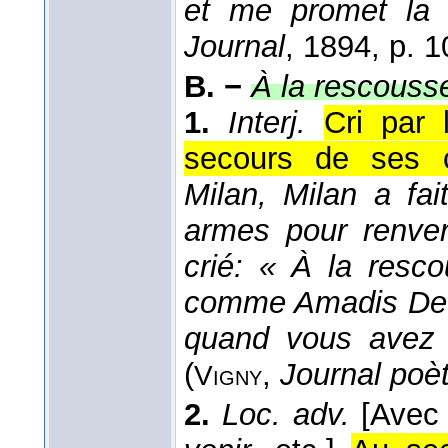
et me promet la 
Journal
, 1894
, p. 1
B. −
À la rescouss
1.
Interj.
Cri par 
secours de ses 
Milan, Milan a fa
armes pour renver
crié: « À la resc
comme Amadis De G
quand vous avez 
(
,
Journal poè
Vigny
2.
Loc. adv.
[Avec