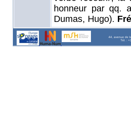
honneur par qq. au
Dumas, Hugo).
Fré
44, avenue de l
Tél. : 