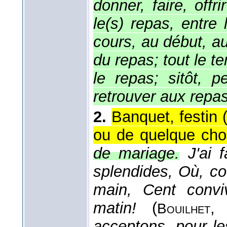
donner, faire, off
le(s) repas, entr
cours, au début, au 
du repas; tout le 
le repas; sitôt, 
retrouver aux repa
2.
Banquet, festin 
ou de quelque cho
de mariage.
J'ai 
splendides, Où, co
main, Cent convi
matin!
(
Bouilhet
acceptons, pour le