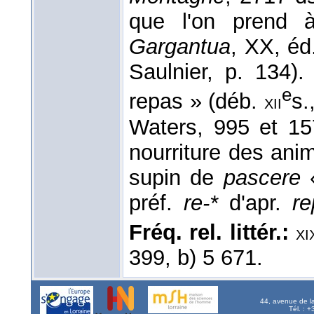
que l'on prend 
Gargantua
, XX, éd
Saulnier, p. 134).
e
repas » (déb.
s.
xii
Waters, 995 et 15
nourriture des an
supin de
pascere
«
préf.
re-*
d'apr.
re
Fréq. rel. littér.:
xi
399, b) 5 671.
44, avenue de l
Tél. : 