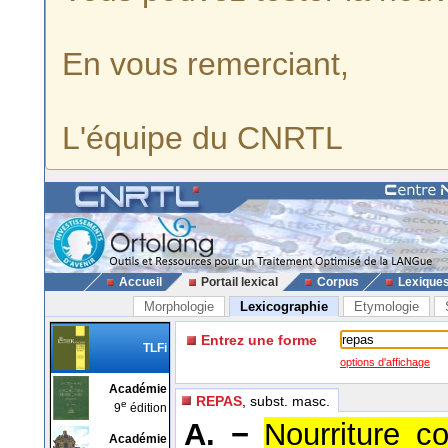
En vous remerciant,
L'équipe du CNRTL
Accueil
Portail lexical
Corpus
Lexique
Morphologie
Lexicographie
Etymologie
Entrez une forme
TLFi
options d'affichage
Académie
REPAS
, subst. masc.
e
9
édition
A. −
Nourriture c
Académie