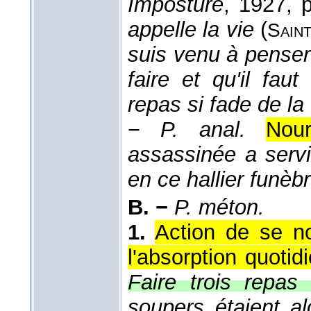
Imposture
, 1927
, 
appelle la vie
(
Sain
suis venu à penser
faire et qu'il fau
repas si fade de la 
−
P. anal.
Nour
assassinée a servi
en ce hallier funèb
B. −
P. méton.
1.
Action de se nou
l'absorption quotid
Faire trois repas
soupers étaient a