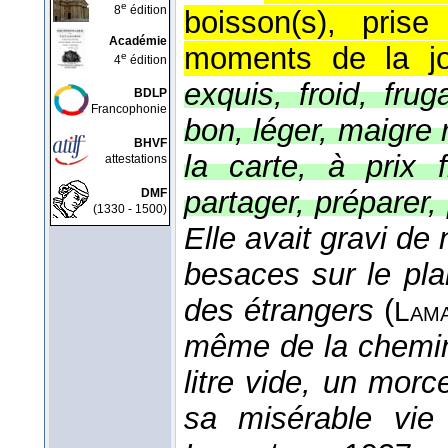
e
8
édition
boisson(s), pris
Académie
moments de la jo
e
4
édition
exquis, froid, fru
BDLP
Francophonie
bon, léger, maigre 
BHVF
la carte, à prix f
attestations
partager, préparer, 
DMF
(1330 - 1500)
Elle avait gravi d
besaces sur le pla
des étrangers
(
Lama
même de la cheminé
litre vide, un mor
sa misérable vie é