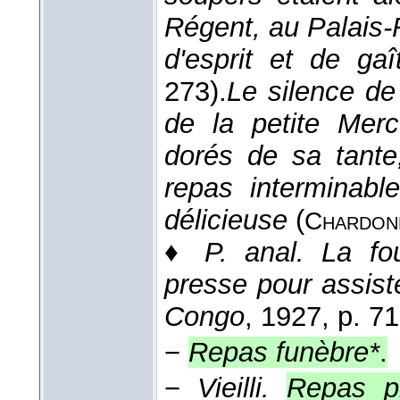
Régent, au Palais-
d'esprit et de gaî
273).
Le silence de
de la petite Merc
dorés de sa tante
repas interminabl
délicieuse
(
Chardon
♦
P. anal.
La fou
presse pour assist
Congo
, 1927
, p. 71
−
Repas funèbre*
.
−
Vieilli.
Repas p