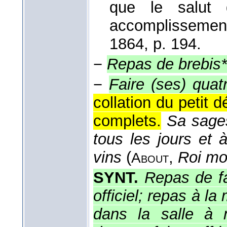
que le salut 
accomplisseme
1864
, p. 194.
−
Repas de brebis*
−
Faire (ses) quat
collation du petit 
complets.
Sa sages
tous les jours et
vins
(
,
Roi mo
About
SYNT.
Repas de fa
officiel; repas à la
dans la salle à 