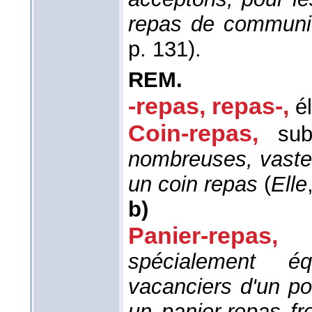
repas de commun
p. 131).
REM.
-repas, repas-
,
é
Coin-repas
,
sub
nombreuses, vaste
un coin repas
(
Elle
b)
Panier-repas
,
spécialement é
vacanciers d'un po
un panier-repas fro