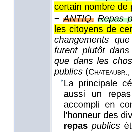
certain nombre de 
−
ANTIQ.
Repas p
les citoyens de ce
changements que
furent plutôt dans
que dans les chose
publics
(
Chateaubr.
La principale cé
aussi un repas 
accompli en co
l'honneur des div
repas
publics
ét