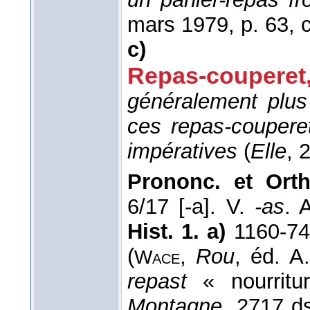
mars 1979
, p. 63, c
c)
Repas-couperet
généralement plu
ces repas-couperet
impératives
(
Elle
, 
Prononc. et Orth
6/17 [-a]. V.
-as
. 
Hist. 1. a)
1160-7
(
,
Rou
, éd. A
Wace
repast
« nourritu
Montagne
, 2717 ds