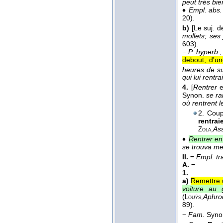
peut très bie
♦
Empl. abs.
20).
b)
[Le suj. 
mollets; ses
603).
−
P. hyperb.,
debout, d'u
heures de su
qui lui rentra
4.
[
Rentrer
e
Synon.
se ra
où rentrent l
2. Coup
rentrai
As
Zola,
♦
Rentrer en
se trouva me
II. −
Empl. tr
A. −
1.
a)
Remettre u
voiture au 
(
Aphro
Louÿs,
89).
−
Fam.
Syno