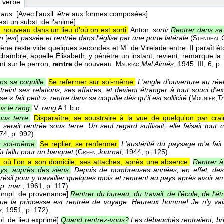
, verbe
rans.
[Avec l'auxil.
être
aux formes composées]
 est un subst. de l'animé]
 nouveau dans un lieu d'où on est sorti.
Anton.
sortir
.
Rentrer dans sa 
on
[
est
]
passée et rentrée dans l'église par une porte latérale
(
Stendhal,
cène reste vide quelques secondes et M. de Virelade entre. Il paraît 
 chambre, appelle Élisabeth, y pénètre un instant, revient, remarque la 
nt sur le perron,
rentre
de nouveau.
Mal Aimés
, 1945
, III, 6, p
Mauriac,
ns sa coquille
.
Se refermer sur soi-même.
L'angle d'ouverture au réel
estreint ses relations, ses affaires, et devient étranger à tout souci d'e
e « fait petit », rentre dans sa coquille dès qu'il est sollicité
(
Tr
Mounier,
ns le rang
.
V.
rang
A 1 b α.
ous terre
.
Disparaître, se soustraire à la vue de quelqu'un par crain
e serait rentrée sous terre. Un seul regard suffisait; elle faisait tout
874
, p. 992).
n soi-même
.
Se replier, se renfermer.
L'austérité du paysage m'a fa
eût fallu pour un banquet
(
Journal
, 1944
, p. 125).
Green,
à où l'on a son domicile, ses attaches, après une absence.
Rentrer à
ys, auprès des siens
.
Depuis de nombreuses années, en effet, des 
résil pour y travailler quelques mois et rentrent au pays après avoir a
p. mar.
, 1961
, p. 117).
ompl. de provenance]
Rentrer du bureau, du travail, de l'école, de l'é
que la princesse est rentrée de voyage. Heureux homme! Je n'y vai
s
, 1951
, p. 172).
l. de lieu exprimé]
Quand rentrez-vous?
Les débauchés rentraient, bri