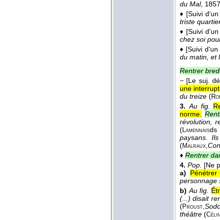
du Mal
, 185
♦
[Suivi d'un 
triste quarti
♦
[Suivi d'u
chez soi pou
♦
[Suivi d'un
du matin, et 
Rentrer bred
−
[Le suj. dé
une interrupt
du treize
(
Ro
3.
Au fig.
R
norme.
Rent
révolution, 
(
d
Lamennais
paysans. Ils
(
Con
Malraux,
♦
Rentrer dan
4.
Pop.
[Ne p
a)
Pénétrer
personnage s
b)
Au fig.
Êt
(...) disait 
(
Sod
Proust,
théâtre
(
Céli