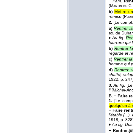
−
Fam.
Rent
(
Martin du G.
b)
Mettre un
remise
(
Pour
2.
[Le compl.
a)
Rentrer la
ex. de Duha
♦
Au fig.
Ren
fourrure qui 
b)
Rentrer la
regarde et re
c)
Rentrer la
homme qui po
d)
Rentrer s
chatte
]
volup
1922
, p. 247
3.
Au fig.
[Le
il
[
Michel-An
B. −
Faire re
1.
[Le compl
quelqu'un à r
−
Faire rent
l'étable (...
1918
, p. 828
♦
Au fig.
Des 
−
Rentrer
.
[
M