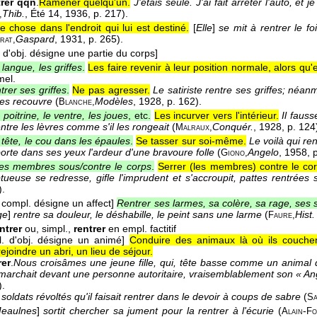
rer qqn
.
Ramener quelqu'un.
J'étais seule. J'ai fait arrêter l'auto, et j
Thib.
, Été 14
, 1936
, p. 217).
,
e chose dans l'endroit qui lui est destiné.
[
Elle
]
se mit à rentrer le f
Gaspard
, 1931
, p. 265).
rat,
 d'obj. désigne une partie du corps]
 langue, les griffes
.
Les faire revenir à leur position normale, alors qu'e
mel.
trer ses griffes
.
Ne pas agresser.
Le satiriste rentre ses griffes; néan
les recouvre
(
Modèles
, 1928
, p. 162).
Blanche,
 poitrine, le ventre, les joues
, etc.
Les incurver vers l'intérieur.
Il fauss
ntre les lèvres comme s'il les rongeait
(
Conquér.
, 1928
, p. 124
Malraux,
 tête, le cou dans les épaules
.
Se tasser sur soi-même.
Le voilà qui re
rte dans ses yeux l'ardeur d'une bravoure folle
(
Angelo
, 1958
, 
Giono,
es membres sous/contre le corps
.
Serrer (les membres) contre le cor
tueuse se redresse, gifle l'imprudent et s'accroupit, pattes rentrées 
).
 compl. désigne un affect]
Rentrer ses larmes, sa colère, sa rage, ses 
ge
]
rentre sa douleur, le déshabille, le peint sans une larme
(
Hist.
Faure,
ntrer
ou, simpl.,
rentrer
en empl. factitif
. d'obj. désigne un animé]
Conduire des animaux là où ils couchent,
ejoindre un abri, un lieu de séjour.
rer
.
Nous croisâmes une jeune fille, qui, tête basse comme un animal qu
), marchait devant une personne autoritaire, vraisemblablement son « An
).
soldats révoltés qu'il faisait rentrer dans le devoir à coups de sabre
(
Sa
eaulnes
]
sortit chercher sa jument pour la rentrer à l'écurie
(
-
Alain
Fo