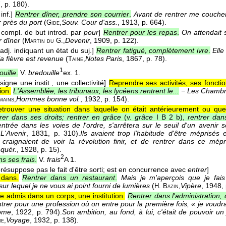
7
, p. 180).
inf.]
Rentrer dîner, prendre son courrier
.
Avant de rentrer me coucher
er près du port
(
Souv. Cour d'ass.
, 1913
, p. 664).
Gide,
n compl. de but introd. par
pour
]
Rentrer pour les repas
.
On attendait s
r dîner
(
Devenir
, 1909
, p. 122).
Martin du G.,
 adj. indiquant un état du suj.]
Rentrer fatigué, complètement ivre
.
Elle
la fièvre est revenue
(
Notes Paris
, 1867
, p. 78).
Taine,
1
ouille
.
V.
bredouille
ex. 1.
signe une instit., une collectivité]
Reprendre ses activités, ses fonct
ion.
L'Assemblée, les tribunaux, les lycéens rentrent le...
− Les Chambre
Hommes bonne vol.
, 1932
, p. 154).
mains,
etrouver une situation dans laquelle on était antérieurement ou qu
rer dans ses droits; rentrer en grâce
(v.
grâce
I B 2 b),
rentrer da
rentrée dans les voies de l'ordre, s'arrêtera sur le seuil d'un avenir
s
L'Avenir
, 1831
, p. 310).
Ils avaient trop l'habitude d'être méprisés 
 craignaient de voir la révolution finir, et de rentrer dans ce mépr
quér.
, 1928
, p. 15).
2
s ses frais
.
V.
frais
A 1.
résuppose pas le fait d'être sorti; est en concurrence avec
entrer
]
 dans.
Rentrer dans un restaurant
.
Mais je m'aperçois que je fai
ur lequel je ne vous ai point fourni de lumières
(
Vipère
, 1948
,
H. Bazin,
re admis dans un corps, une institution.
Rentrer dans l'administration,
rentrer pour une profession où on entre pour la première fois, « je voudr
ome
, 1922
, p. 794).
Son ambition, au fond, à lui, c'était de pouvoir u
Voyage
, 1932
, p. 138).
ne,