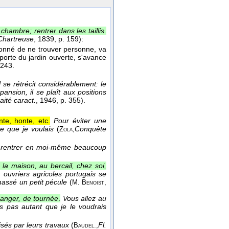
chambre; rentrer dans les taillis
.
Chartreuse
, 1839
, p. 159):
étonné de ne trouver personne, va
porte du jardin ouverte, s'avance
. 243.
 se rétrécit considérablement: le
xpansion, il se plaît aux positions
aité caract.
, 1946
, p. 355).
te, honte, etc.
Pour éviter une
 ce que je voulais
(
Conquête
Zola,
it rentrer en moi-même beaucoup
 la maison, au bercail, chez soi,
ouvriers agricoles portugais se
massé un petit pécule
(
M. Benoist,
tranger, de tournée
.
Vous allez au
s pas autant que je le voudrais
sés par leurs travaux
(
Fl.
Baudel.,