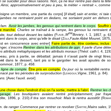
n se suicider pour deux raisons. Non, ça ne leur rentre pas dans la tête
Ainsi, approximativement et peu à peu, le métier « rentrait », comme 
désigne un membre, une partie du corps]
[
Il était
]
sain et entier, ni taie
 jambes ne rentraient point en dedans, ne sortaient point en dehors
 fam.
Avoir les jambes, les genoux qui rentrent dans le corps
.
Souffrir
ne marche.
Charles se traînait à la rampe, les genoux
lui rentraient 
me
ite, tout debout devant les tables
(
M
Bovary
, t. 1
, 1857
, p. 6
Flaub.,
ient dans le corps, ainsi qu'elle le disait
(
Faute Abbé Mouret
, 1875
Zola,
st en concurrence avec
entrer
]
Faire partie de, être contenu, inclu
nger, s'inscrire
.
Rentrer dans les attributions de qqn
.
Il parle d'une dét
es attributs métaphysiques et les attributs moraux
(
Théol. cath.
t. 4, 1
19
eau, pris à partie, se débattait: jamais il n'avait parlé de vingt litre
ent
dans le dessert, tant pis si le gargotier les avait ajoutés de son
sommoir
, 1877
, p. 458.
 ligne de compte
.
Être pris en compte.
Du jour où la rentabilité rentra
nacé par les périodes de surproduction
(
Vigne
, 1961
, p. 84).
Levadoux,
ans.
[Avec l'auxil.
avoir
]
ne chose dans l'endroit d'où on l'a sortie, mettre à l'abri.
Rentrer les c
garage
.
Les boutiquiers avaient rentré précipitamment, par fraye
dite
, 1896
, p. 210).
Il tira son mouchoir. Mais le rentra aussitôt
(
Romai
n. de
ranger
.
Commence par rentrer ce revolver
(
Mains sales
, 
Sartre,