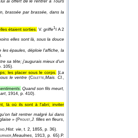
e lui ai offert de le rentrer à Tours
oin, brassée par brassée, dans la
1
lles étaient sorties.
V.
griffe
I A 2
moins elles sont là, sous la douce
e les épaules, déploie l'affiche, la
).
ntre sa tête; j'augurais mieux d'un
p. 105).
ps; les placer sous le corps.
[
La
sous le ventre
(
Mais. Cl.
,
Colette,
sentiments
.
Quand son fils meurt,
 art
, 1914
, p. 410).
 là où ils sont à l'abri; inviter
'on fait rentrer malgré lui dans
glaise »
(
J. filles en fleurs
,
Proust,
Hist. vie
, t. 2
, 1855
, p. 36).
nd,
Meaulnes
, 1913
, p. 65).
P.
urnier,