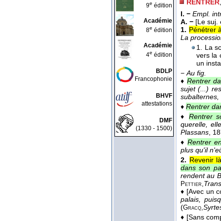
RENTRER
e
9
édition
I. −
Empl. int
Académie
A. −
[Le suj.
e
1.
Pénétrer à
8
édition
La processi
Académie
1. La s
e
4
édition
vers la
un insta
BDLP
−
Au fig.
Francophonie
♦
Rentrer da
sujet (...) r
BHVF
subalternes, s
attestations
♦
Rentrer da
♦
Rentrer s
DMF
querelle, ell
(1330 - 1500)
Plassans
, 1
♦
Rentrer e
plus qu'il n'
2.
Revenir l
dans son pa
rendent au B
Trans
Pettier,
♦
[Avec un c
palais, puis
(
Syrte
Gracq,
♦
[Sans comp