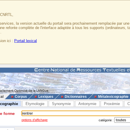
u CNRTL,
services, la version actuelle du portail sera prochainement remplacée par un
 une refonte complète de l'interface adaptée à tous les supports (ordinateurs, t
.
ion ici :
Portail lexical
cal
Corpus
Lexiques
Dictionnaires
Métalexicographie
icographie
Etymologie
Synonymie
Antonymie
Proxémie
C
ne forme
options d'affichage
catégorie :