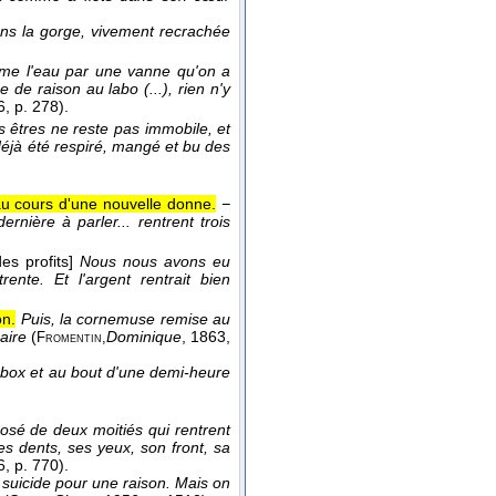
 dans la gorge, vivement recrachée
mme l'eau par une vanne qu'on a
e de raison au labo (...), rien n'y
6
, p. 278).
 êtres ne reste pas immobile, et
déjà été respiré, mangé et bu des
au cours d'une nouvelle donne.
−
rnière à parler... rentrent trois
es profits]
Nous nous avons eu
ente. Et l'argent rentrait bien
on.
Puis, la cornemuse remise au
aire
(
Dominique
, 1863
,
Fromentin,
 box et au bout d'une demi-heure
osé de deux moitiés qui rentrent
ses dents, ses yeux, son front, sa
6
, p. 770).
e suicide pour une raison. Mais on