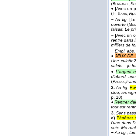
(
So
Bernanos,
♦
[Avec un pr
(
Vip
H. Bazin,
−
Au fig.
[Le
ouverte
(
Mon
faisait. Le 
−
[Avec un co
rentre dans 
milliers de fo
−
Empl. abs.
♦
JEUX DE 
Une culotte?
valets... je f
♦
L'argent r
d'abord une
(
Fann
Pagnol,
2.
Au fig.
Rev
clou, les vig
p. 18).
♦
Rentrer dan
tout est rent
3.
Sens pass
a)
Pénétrer 
l'une dans l'
voix, Me ren
−
Au fig., fa