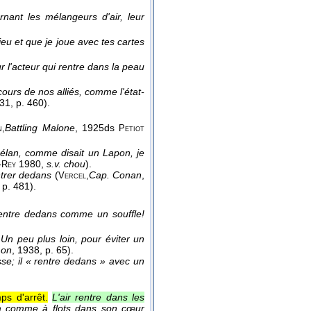
nant les mélangeurs d'air, leur
eu et que je joue avec tes cartes
r l'acteur qui rentre dans la peau
cours de nos alliés, comme l'état-
931
, p. 460).
Battling Malone
, 1925
ds
n,
Petiot
lan, comme disait un Lapon, je
-
1980,
s.v. chou
).
Rey
ntrer dedans
(
Cap. Conan
,
Vercel,
, p. 481).
 rentre dedans comme un souffle!
Un peu plus loin, pour éviter un
mon
, 1938
, p. 65).
esse; il « rentre dedans » avec un
s d'arrêt.
L'air rentre dans les
tra comme à flots dans son cœur