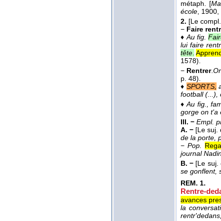
métaph.
[
Ma
école
, 1900
,
2.
[Le compl.
−
Faire rent
♦
Au fig.
Fai
lui faire re
tête
.
Apprend
1578).
−
Rentrer
.
On
p. 48).
♦
SPORTS,
football (...)
♦
Au fig., fa
gorge on t'a 
III. −
Empl. pr
A. −
[Le suj.
de la porte, 
−
Pop.
Rega
journal Nadi
B. −
[Le suj.
se gonflent, 
REM.
1.
Rentre-ded
avances pre
la conversat
rentr'dedans,