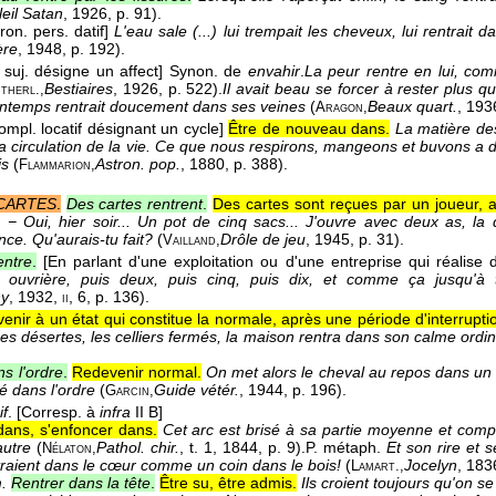
leil Satan
, 1926
, p. 91).
on. pers. datif]
L'eau sale (...) lui trempait les cheveux, lui rentrait
ère
, 1948
, p. 192).
 suj. désigne un affect]
Synon. de
envahir
.
La peur rentre en lui, co
Bestiaires
, 1926
, p. 522).
Il avait beau se forcer à rester plus qu
therl.,
printemps rentrait doucement dans ses veines
(
Beaux quart.
, 193
Aragon,
mpl. locatif désignant un cycle]
Être de nouveau dans.
La matière des
la circulation de la vie. Ce que nous respirons, mangeons et buvons a 
is
(
Astron. pop.
, 1880
, p. 388).
Flammarion,
CARTES
.
Des cartes rentrent
.
Des cartes sont reçues par un joueur, 
 − Oui, hier soir... Un pot de cinq sacs... J'ouvre avec deux as, la de
once. Qu'aurais-tu fait?
(
Drôle de jeu
, 1945
, p. 31).
Vailland,
entre
.
[En parlant d'une exploitation ou d'une entreprise qui réalise d
 ouvrière, puis deux, puis cinq, puis dix, et comme ça jusqu'à tr
y
, 1932
,
, 6, p. 136).
ii
enir à un état qui constitue la normale, après une période d'interrupti
nes désertes, les celliers fermés, la maison rentra dans son calme ordin
s l'ordre
.
Redevenir normal.
On met alors le cheval au repos dans un
ré dans l'ordre
(
Guide vétér.
, 1944
, p. 196).
Garcin,
if
.
[Corresp. à
infra
II B]
dans, s'enfoncer dans.
Cet arc est brisé à sa partie moyenne et comp
autre
(
Pathol. chir.
, t. 1
, 1844
, p. 9).
P. métaph.
Et son rire et 
Nélaton,
traient dans le cœur comme un coin dans le bois!
(
Jocelyn
, 183
Lamart.,
m.
Rentrer dans la tête
.
Être su, être admis.
Ils croient toujours qu'on s