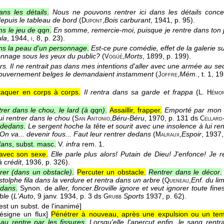
ans les détails
.
Nous ne pouvons rentrer ici dans les détails concer
puis le tableau de bord
(
Bois carburant
, 1941
, p. 95).
Dupont,
ns le jeu de qqn
.
En somme, remercie-moi, puisque je rentre dans ton j
ula
, 1944
,
, 8, p. 23).
i
ns la peau d'un personnage
.
Est-ce pure comédie, effet de la galerie su
nnage sous les yeux du public?
(
Morts
, 1899
, p. 199).
Vogüé,
rs.
Il ne rentrait pas dans mes intentions d'aller avec une armée au se
gouvernement belges le demandaient instamment
(
Mém.
, t. 1
, 1
Joffre,
taquer en corps à corps.
Il rentra dans sa garde et frappa
(
L. Hémo
rer dans le chou, le lard (à qqn)
.
Assaillir, frapper.
Emporté par mon é
i rentrer dans le chou
(
Béru-Béru
, 1970
, p. 131 ds
San Antonio,
Cellard
r dedans
.
Le sergent hoche la tête et sourit avec une insolence à lui re
On va... devenir fous... Faut leur rentrer dedans
(
Espoir
, 1937
Malraux,
dans
, subst. masc.
V.
infra
rem. 1.
avec son sexe.
Elle parle plus alors! Putain de Dieu! J'enfonce! Je
 crédit
, 1936
, p. 326).
rer (dans un obstacle)
.
Percuter un obstacle.
Rentrer dans le décor
.
tolphe fila dans la verdure et rentra dans un arbre
(
Enf. du li
Queneau,
edans
.
Synon. de
aller, foncer
.
Broville ignore et veut ignorer toute fin
ble
(
L'Auto
, 9 janv. 1934
, p. 3 ds
Sports
1937, p. 62).
Grubb
 est un subst. de l'inanimé]
désigne un flux]
Pénétrer à nouveau, après une expulsion ou un temp
au rentre par les fissures
.
Lorsqu'elle l'aperçut enfin, le sang ren