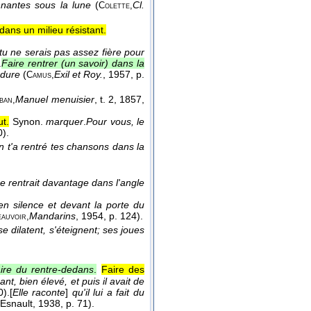
onnantes sous la lune
(
Cl.
Colette,
dans un milieu résistant.
 tu ne serais pas assez fière pour
.
Faire rentrer (un savoir) dans la
e dure
(
Exil et Roy.
, 1957
, p.
Camus,
Manuel menuisier
, t. 2
, 1857
,
ban,
ut.
Synon.
marquer
.
Pour vous, le
0).
 t'a rentré tes chansons dans la
e rentrait davantage dans l'angle
en silence et devant la porte du
Mandarins
, 1954
, p. 124).
auvoir,
e dilatent, s'éteignent; ses joues
ire du rentre-dedans
.
Faire des
nt, bien élevé, et puis il avait de
).
[
Elle raconte
]
qu'il lui a fait du
 Esnault, 1938, p. 71).