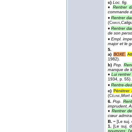
c)
Loc. fig.
♦
Rentrer d
commande de
♦
Rentrer da
(
Calig
Camus,
♦
Rentrer da
de son perso
♦
Empl. impe
major et le 
5.
a)
BOXE
.
At
1982).
b)
Pop.
Rent
manque de lu
♦
Lui rentre
1934
, p. 55).
♦
Rentre-de
c)
Pénétrer 
(
Mort à
Céline,
6.
Pop.
Rent
imprudent, As
♦
Rentrer d
cœur admira
B. −
[Le suj.
1.
[Le suj. 
poumons; l'e