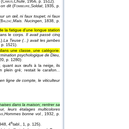
(
Chute
, 1956
, p. 1512).
Camus,
on dit
(
Soldat
, 1935
, p.
Fombeure,
 sur un œil, ni faux toupet, ni faux
(
Mais. Nucingen
, 1838
, p.
Balzac,
 de la fatigue d'une longue station
dans le corps.
Il avait passé cinq
1).
La Teuse (...) avait les jambes
, p. 1521).
s dans une classe, une catégorie.
ermination psychologique de Dieu,
20
, p. 1280):
s; quant aux œufs à la neige, ils
 plein gré; restait le carafon...
 en ligne de compte, le viticulteur
haises dans la maison; rentrer sa
ur, leurs étalages multicolores
Hommes bonne vol.
, 1932
, p.
ns,
e
1948
, 4
tabl., 1, p. 125).