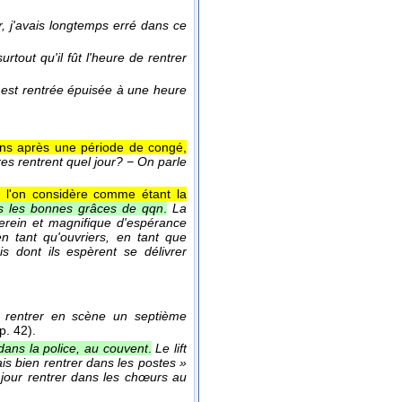
, j'avais longtemps erré dans ce
urtout qu'il fût l'heure de rentrer
 est rentrée épuisée à une heure
ions après une période de congé,
s rentrent quel jour? − On parle
e l'on considère comme étant la
ns les bonnes grâces de qqn
.
La
 serein et magnifique d'espérance
en tant qu'ouvriers, en tant que
is dont ils espèrent se délivrer
s rentrer en scène un septième
 p. 42).
 dans la police, au couvent
.
Le lift
ais bien rentrer dans les postes »
n jour rentrer dans les chœurs au