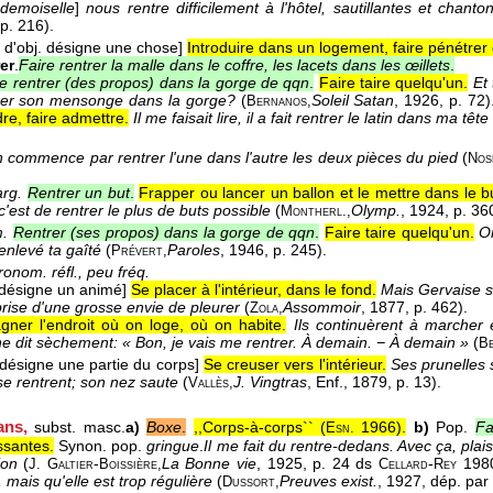
demoiselle
]
nous rentre difficilement à l'hôtel, sautillantes et chant
 p. 216).
 d'obj. désigne une chose]
Introduire dans un logement, faire pénétrer 
rer
.
Faire rentrer la malle dans le coffre, les lacets dans les œillets
.
re rentrer (des propos) dans la gorge de qqn
.
Faire taire quelqu'un.
Et
ntrer son mensonge dans la gorge?
(
Soleil Satan
, 1926
, p. 72)
Bernanos,
re, faire admettre.
Il me faisait lire, il a fait rentrer le latin dans ma têt
 commence par rentrer l'une dans l'autre les deux pièces du pied
(
Nos
arg.
Rentrer un but
.
Frapper ou lancer un ballon et le mettre dans le b
, c'est de rentrer le plus de buts possible
(
Olymp.
, 1924
, p. 36
Montherl.,
m.
Rentrer (ses propos) dans la gorge de qqn
.
Faire taire quelqu'un.
On
enlevé ta gaîté
(
Paroles
, 1946
, p. 245).
Prévert,
onom. réfl., peu fréq.
 désigne un animé]
Se placer à l'intérieur, dans le fond.
Mais Gervaise s
prise d'une grosse envie de pleurer
(
Assommoir
, 1877
, p. 462).
Zola,
gner l'endroit où on loge, où on habite.
Ils continuèrent à marcher 
ne dit sèchement: « Bon, je vais me rentrer. À demain. − À demain »
(
Be
 désigne une partie du corps]
Se creuser vers l'intérieur.
Ses prunelles s
se rentrent; son nez saute
(
J. Vingtras
, Enf.
, 1879
, p. 13).
Vallès,
ans,
subst. masc.
a)
Boxe
.
,,Corps-à-corps`` (
1966
).
b)
Pop.
Fa
Esn.
ssantes.
Synon. pop.
gringue
.
Il me fait du rentre-dedans. Avec ça, plaisa
ion
(
-
La Bonne vie
, 1925
, p. 24 ds
-
1980
J. Galtier
Boissière,
Cellard
Rey
 mais qu'elle est trop régulière
(
Preuves exist.
, 1927
, dép. par
Dussort,