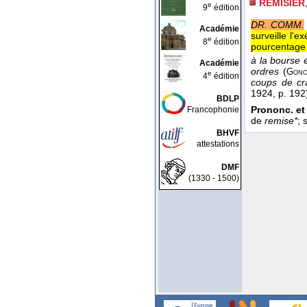
REMISIER
e
9
édition
DR. COMM.
Académie
surveille l'
e
8
édition
pourcentage 
à la bourse 
Académie
ordres
(
Gonc
e
4
édition
coups de cra
1924
, p. 192
BDLP
Prononc. et 
Francophonie
de
remise*
; 
BHVF
attestations
DMF
(1330 - 1500)