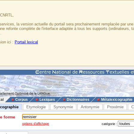
u CNRTL,
services, la version actuelle du portail sera prochainement remplacée par un
 une refonte complète de l'interface adaptée à tous les supports (ordinateurs, t
.
ion ici :
Portail lexical
cal
Corpus
Lexiques
Dictionnaires
Métalexicographie
icographie
Etymologie
Synonymie
Antonymie
Proxémie
C
ne forme
options d'affichage
catégorie :