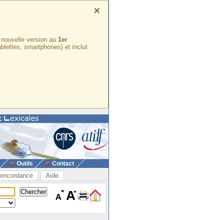
×
e nouvelle version au
1er
ablettes, smartphones) et inclut
Outils
Contact
oncordance
Aide