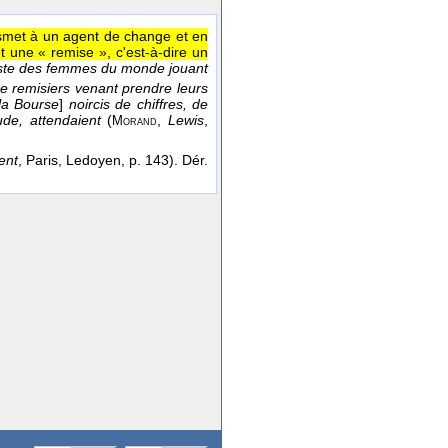
nsmet à un agent de change et en
t une « remise », c'est-à-dire un
xiste des femmes du monde jouant
tre remisiers venant prendre leurs
la Bourse
]
noircis de chiffres, de
de, attendaient
(
,
Lewis
,
Morand
ent
, Paris, Ledoyen, p. 143). Dér.