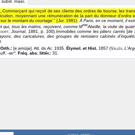
, subst. masc.
,,Commerçant qui reçoit de ses clients des ordres de bourse, les tra
exécution, moyennant une rémunération de la part du donneur d'ordre e
sur le montant du courtage`` (
Jur.
1981
).
À Paris, en ce moment, il e
me
et qui, tous les matins, reçoivent, comme M
Abeille, la visite de qua
,
Journal
, 1881
, p. 100).
Immobiles comme les piliers carrés
[
de 
ourt
yons, des caricatures, des groupes de remisiers calcinés d'inquiétu
).
Orth.:
[ʀ əmizje]. Att. ds
Ac.
1935.
Étymol. et Hist.
1857 (
,
L'Arg
Vallès
suff.
-ier*
.
Fréq. abs. littér.:
31.