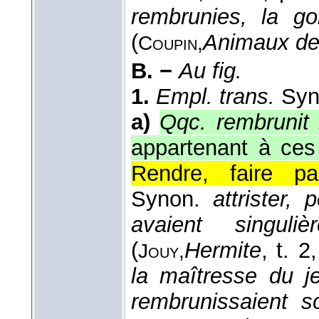
rembrunies, la go
(
Animaux de
Coupin,
B. −
Au fig.
1.
Empl. trans.
Syn
a)
Qqc. rembrunit 
appartenant à ces
Rendre, faire para
Synon.
attrister, 
avaient singul
(
Hermite
, t. 2
Jouy,
la maîtresse du 
rembrunissaient s