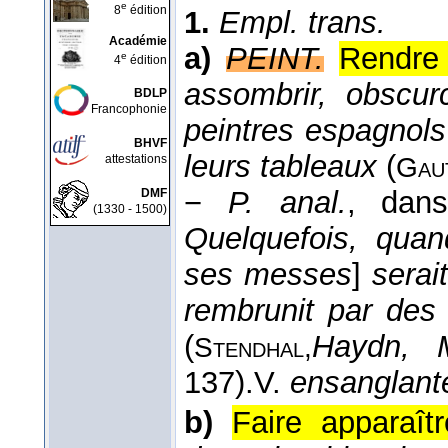
e
8
édition
1.
Empl. trans.
Académie
a)
PEINT.
Rendre 
e
4
édition
assombrir, obscurc
BDLP
Francophonie
peintres espagnols 
BHVF
leurs tableaux
(
attestations
Gaut
−
P. anal.
, dan
DMF
(1330 - 1500)
Quelquefois, quan
ses messes
]
serai
rembrunit par des 
(
Haydn, 
Stendhal,
137).
V.
ensanglant
b)
Faire apparaît