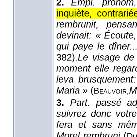
2.
Empl. pronom.
inquiète, contrarié
rembrunit, pensan
devinait: « Écoute,
qui paye le dîner..
382).
Le visage de
moment elle regard
leva brusquement:
Maria »
(
M
Beauvoir,
3.
Part. passé ad
suivrez donc votre
fera et sans mêm
Morel rembruni
(
Du