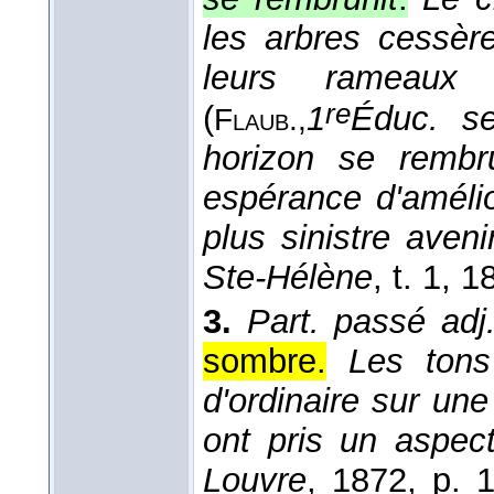
les arbres cessère
leurs rameaux 
re
(
1
Éduc. se
Flaub.,
horizon se rembru
espérance d'amélio
plus sinistre aven
Ste-Hélène
, t. 1
, 1
3.
Part. passé adj
sombre.
Les tons
d'ordinaire sur un
ont pris un aspect
Louvre
, 1872
, p. 