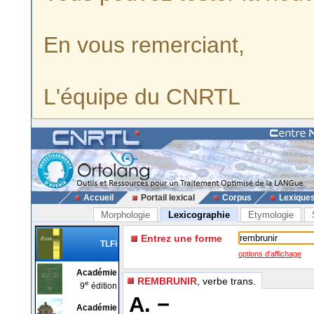
En vous remerciant,
L'équipe du CNRTL
Accueil
Portail lexical
Corpus
Lexique
Morphologie
Lexicographie
Etymologie
Entrez une forme
TLFi
options d'affichage
Académie
REMBRUNIR
, verbe trans.
e
9
édition
A. −
Académie