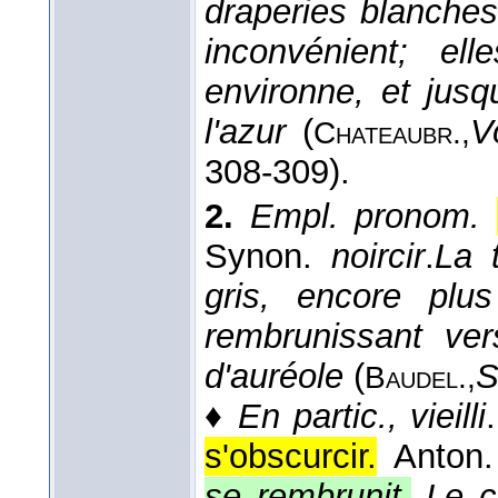
draperies blanches
inconvénient; el
environne, et jusq
l'azur
(
V
Chateaubr.,
308-309).
2.
Empl. pronom.
Synon.
noircir
.
La 
gris, encore plus
rembrunissant vers
d'auréole
(
S
Baudel.,
♦
En partic., vieilli
.
s'obscurcir.
Anton
se rembrunit
.
Le c