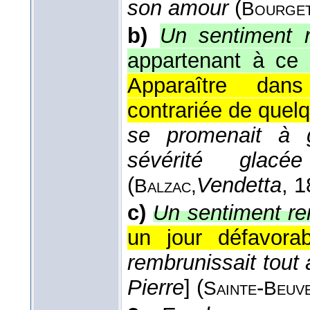
son amour
(
Bourget
b)
Un sentiment r
appartenant à ce
Apparaître dans 
contrariée de quelq
se promenait à g
sévérité glacé
(
Vendetta
, 
Balzac,
c)
Un sentiment re
un jour défavorabl
rembrunissait tout
Pierre
] (
-
Sainte
Beuve