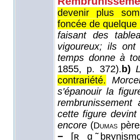
Rembrunisseme
devenir plus som
foncée de quelque
faisant des table
vigoureux; ils on
temps donne à tou
1855
, p. 372).
b)
L
contrariété.
Morce
s'épanouir la figur
rembrunissement à
cette figure devint 
encore
(
père
Dumas
−
[ʀ ɑ ̃bʀynismɑ