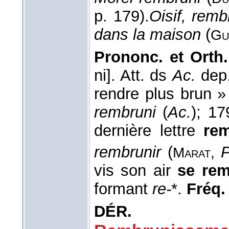
p. 179).
Oisif, remb
dans la maison
(
Gu
Prononc. et Orth.
ni]. Att. ds
Ac.
dep
rendre plus brun »
rembruni
(
Ac.
); 17
dernière lettre
rem
rembrunir
(
Marat,
vis son air
se rem
formant
re-
*.
Fréq. 
DÉR.