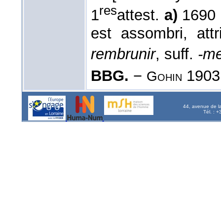
res
1
attest.
a)
1690 
est assombri, attr
rembrunir
, suff.
-m
BBG.
−
1903,
Gohin
44, avenue de l
Tél. : 