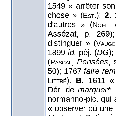
1549 « arrêter son
chose » (
);
2.
1
Est.
d'autres » (
Noël d
Assézat, p. 269
distinguer » (
Vauge
1899
id.
péj. (
DG
)
(
,
Pensées
, 
Pascal
50); 1767
faire re
).
B.
1611 « 
Littré
Dér. de
marquer*
,
normanno-pic. qui a
« observer où une 