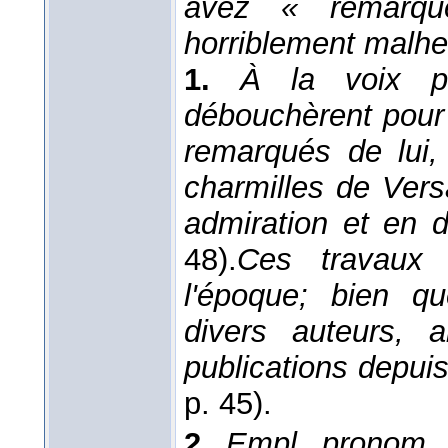
avez « remarqué
horriblement malh
1.
À la voix pa
débouchèrent pour 
remarqués de lui,
charmilles de Vers
admiration et en 
48).
Ces travaux 
l'époque; bien qu
divers auteurs, a
publications depui
p. 45).
2.
Empl. pronom. 