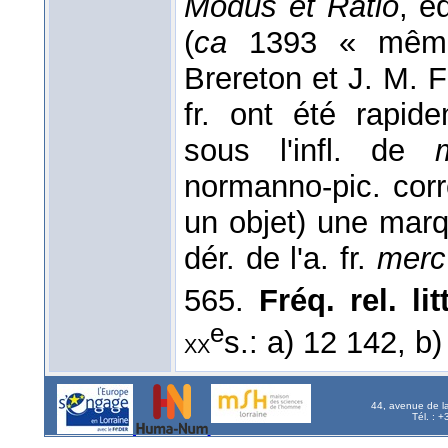
Modus et Ratio
, é
(
ca
1393 « mêm
Brereton et J. M. Fe
fr. ont été rapi
sous l'infl. de
normanno-pic. corre
un objet) une marq
dér. de l'a. fr.
merc
565.
Fréq. rel. litt
e
s.: a) 12 142, b
xx
44, avenue de l
Tél. : 