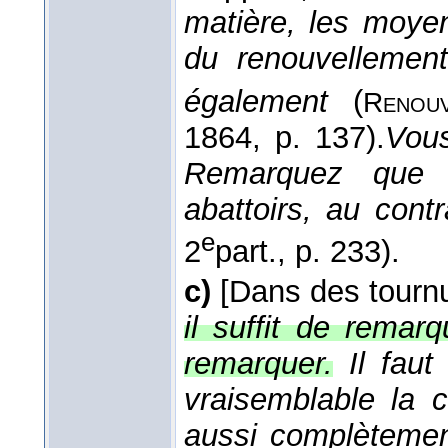
matière, les moyen
du renouvellement
également
(
Renouv
1864
, p. 137).
Vous
Remarquez que n
abattoirs, au contr
e
2
part., p. 233).
c)
[Dans des tournu
il suffit de remarq
remarquer.
Il fau
vraisemblable la
aussi complètemen