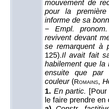
mouvement de recu
pour la première 
informe de sa bon
−
Empl. pronom.
revivent devant m
se remarquent à 
125).
Il avait fait
habilement que la 
ensuite que par 
couleur
(
,
H
Romains
1.
En partic.
[Pour 
le faire prendre en
a)
Constr. factitiv