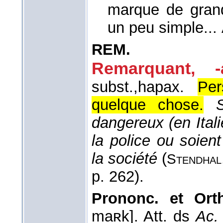
marque de grande
un peu simple...
REM.
Remarquant, -
subst.,
hapax.
Per
quelque chose.
dangereux (en Ital
la police ou soie
la société
(
Stendhal
p. 262).
Prononc. et Orth
maʀk]. Att. ds
Ac.