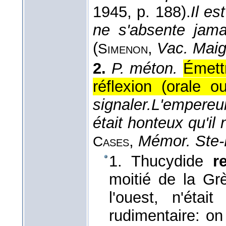
1945
, p. 188).
Il e
ne s'absente jam
(
,
Vac. Maig
Simenon
2.
P. méton.
Émett
réflexion (orale ou
signaler.
L'empereur
était honteux qu'il 
,
Mémor. Ste-
Cases
1. Thucydide
r
moitié de la Gr
l'ouest, n'étai
rudimentaire: on