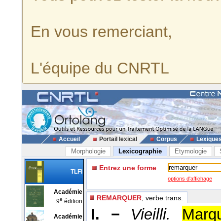
En vous remerciant,
L'équipe du CNRTL
Accueil
Portail lexical
Corpus
Lexique
Morphologie
Lexicographie
Etymologie
Entrez une forme
TLFi
options d'affichage
Académie
REMARQUER
, verbe trans.
e
9
édition
I. −
Vieilli.
Marq
Académie