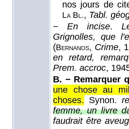
nos jours de cit
,
Tabl. géog
La Bl.
−
En incise
.
L
Grignolles, que l'e
(
,
Crime
, 
Bernanos
en retard, remar
Prem. accroc
, 194
B. −
Remarquer q
une chose au mili
choses.
Synon.
r
femme, un livre d
faudrait être aveu