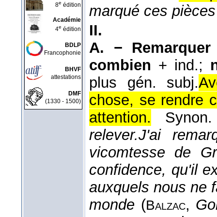
e
8
édition
marqué ces pièces 
Académie
II.
e
4
édition
A. −
Remarquer
BDLP
Francophonie
combien
+ ind.;
BHVF
attestations
plus gén. subj.
Av
DMF
chose, se rendre 
(1330 - 1500)
attention.
Synon
relever.
J'ai remar
vicomtesse de Gr
confidence, qu'il 
auxquels nous ne f
monde
(
,
Go
Balzac