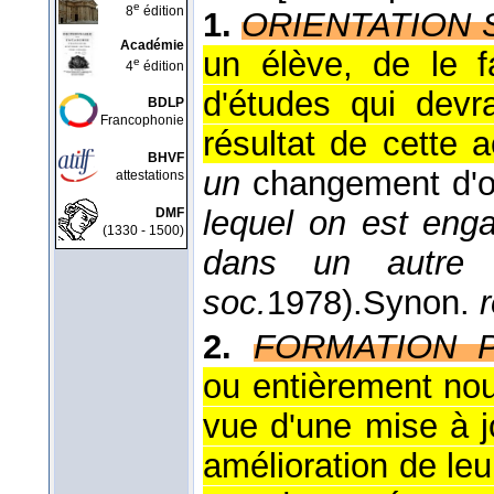
e
8
édition
1.
ORIENTATION 
Académie
un élève, de le f
e
4
édition
d'études qui devr
BDLP
Francophonie
résultat de cette a
BHVF
un
changement d'or
attestations
lequel on est enga
DMF
(1330 - 1500)
dans un autre (
soc.
1978
).
Synon.
2.
FORMATION P
ou entièrement nou
vue d'une mise à j
amélioration de leu