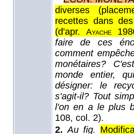
diverses (placem
recettes dans des 
(
d'apr.
198
Ayache
faire de ces én
comment empêcher 
monétaires? C'es
monde entier, qu
désigner: le recy
s'agit-il? Tout sim
l'on en a le plus 
108, col. 2).
2.
Au fig.
Modific