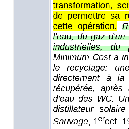
transformation, s
de permettre sa ré
cette opération.
R
l'eau, du gaz d'un
industrielles, du 
Minimum Cost a ima
le recyclage: un
directement à la 
récupérée, après 
d'eau des WC. Une
distillateur solai
er
Sauvage
, 1
oct. 