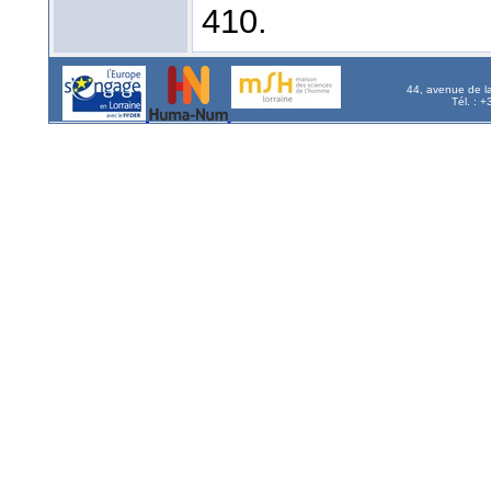
410.
44, avenue de l
Tél. : 