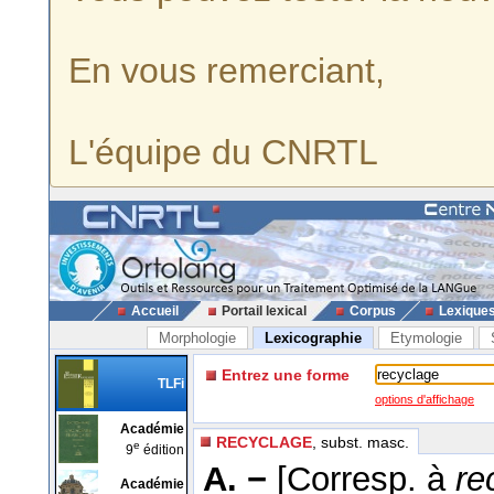
En vous remerciant,
L'équipe du CNRTL
Accueil
Portail lexical
Corpus
Lexique
Morphologie
Lexicographie
Etymologie
Entrez une forme
TLFi
options d'affichage
Académie
RECYCLAGE
, subst. masc.
e
9
édition
A. −
[Corresp. à
re
Académie