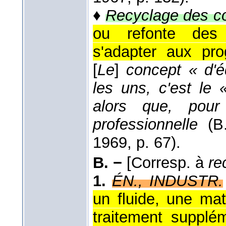
♦
Recyclage des c
ou refonte des 
s'adapter aux pro
[
Le
]
concept « d'éd
les uns, c'est le
alors que, pour 
professionnelle
(
B
1969
, p. 67).
B. −
[Corresp. à
re
1.
ÉN., INDUSTR.
un fluide, une mat
traitement supplé