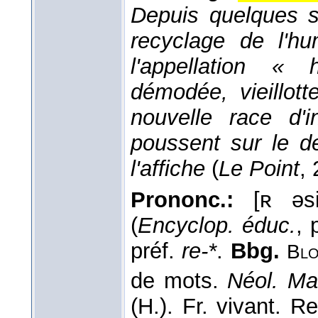
Depuis quelques s
recyclage de l'hu
l'appellation «
démodée, vieillott
nouvelle race d'i
poussent sur le d
l'affiche
(
Le Point
, 
Prononc.:
[ʀ əsi
(
Encyclop. éduc.
, 
préf.
re-*
.
Bbg.
Blo
de mots.
Néol. Ma
(H.). Fr. vivant. R