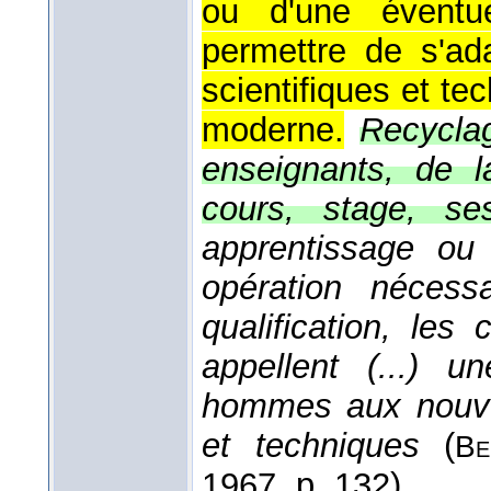
ou d'une éventue
permettre de s'ad
scientifiques et te
moderne.
Recyclag
enseignants, de l
cours, stage, se
apprentissage ou
opération nécess
qualification, les
appellent (...) 
hommes aux nouvea
et techniques
(
Be
1967
, p. 132).