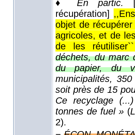
♦
En partic.
récupération]
,,En
objet de récupérer 
agricoles, et de le
de les réutiliser`
déchets, du marc 
du papier, du ve
municipalités, 35
soit près de 15 pou
Ce recyclage (...
tonnes de fuel »
(
L
2).
−
ÉCON. MONÉTA