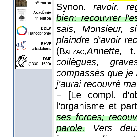
e
8
édition
Synon.
ravoir, r
Académie
bien; recouvrer l'es
e
4
édition
sais, Monsieur, 
BDLP
Francophonie
plaindre d'avoir r
BHVF
(
Annette,
t
attestations
Balzac,
collègues, grave
DMF
(1330 - 1500)
compassés que je 
j'aurai recouvré ma
−
[Le compl. d'o
l'organisme et part
ses forces; recouv
parole.
Vers deu