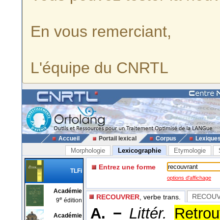
En vous remerciant,
L'équipe du CNRTL
Accueil
Portail lexical
Corpus
Lexique
Morphologie
Lexicographie
Etymologie
Entrez une forme
TLFi
options d'affichage
Académie
RECOUV
RECOUVRER
, verbe trans.
e
9
édition
A. −
Littér.
Retrou
Académie