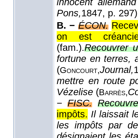
innocent alleman
Pons,
1847
, p. 297)
B. −
ÉCON.
Recev
on est créancie
(fam.).
Recouvrer u
fortune en terres, 
(
Journal,
Goncourt,
mettre en route p
Vézelise
(
Co
Barrès,
−
FISC.
Recouvre
impôts.
Il laissait
les impôts par de
désignaient les ét