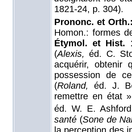
1821-24
, p. 304).
Prononc. et Orth.
Homon.: formes 
Étymol. et Hist.
(
Alexis,
éd. C. St
acquérir, obtenir
possession de ce
(
Roland,
éd. J. B
remettre en état »
éd. W. E. Ashfor
santé
(
Sone de Na
la perception des i