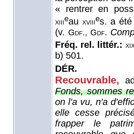
« rentrer en pos
e
e
au
s. a ét
xiii
xviii
(v.
Comp
Gdf., Gdf.
Fréq. rel. littér.:
xi
b) 501.
DÉR.
Recouvrable,
ad
Fonds, sommes re
on l'a vu, n'a d'eff
elle cesse précis
frapper le patri