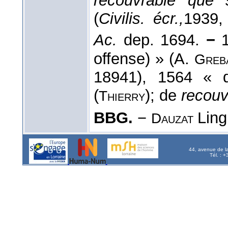
recouvrable que 
(
Civilis. écr.,
1939
,
Ac.
dep. 1694.
−
offense) » (A.
Greb
18941), 1564 « q
(
); de
recouv
Thierry
BBG.
−
Ling
Dauzat
44, avenue de l
Tél. : 