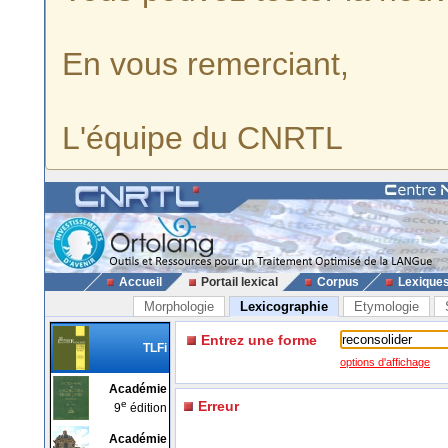
En vous remerciant,
L'équipe du CNRTL
Accueil
Portail lexical
Corpus
Lexique
Morphologie
Lexicographie
Etymologie
Entrez une forme
TLFi
options d'affichage
Académie
e
Erreur
9
édition
Académie