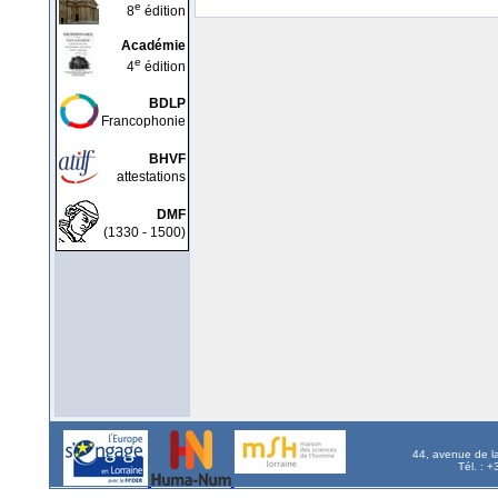
e
8
édition
Académie
e
4
édition
BDLP
Francophonie
BHVF
attestations
DMF
(1330 - 1500)
44, avenue de l
Tél. : 