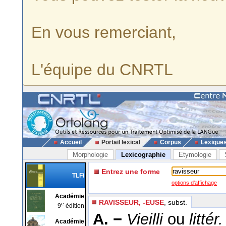
En vous remerciant,
L'équipe du CNRTL
Accueil
Portail lexical
Corpus
Lexique
Morphologie
Lexicographie
Etymologie
Entrez une forme
TLFi
options d'affichage
Académie
RAVISSEUR, -EUSE
, subst.
e
9
édition
A. −
Vieilli
ou
littér.
Académie