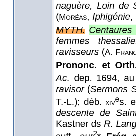
naguère, Loin de S
(
,
Iphigénie
,
Moréas
MYTH.
Centaures 
femmes thessali
ravisseurs
(
A. Fran
Prononc. et Orth.
Ac.
dep. 1694, a
ravisor
(
Sermons St
e
T.-L.); déb.
s. 
xiv
descente de Sain
Kastner ds
R. Lang
2