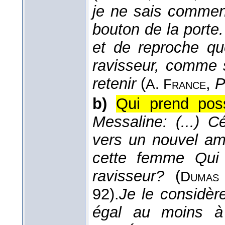
je ne sais comment
bouton de la porte. 
et de reproche q
ravisseur, comme s
retenir
(
,
P
A. France
b)
Qui prend poss
Messaline: (...) Cé
vers un nouvel amo
cette femme Qui
ravisseur?
(
Dumas
92).
Je le considèr
égal au moins à 