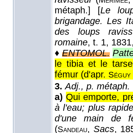
métaph.]
[
Le lou
brigandage. Les It
des loups ravisse
romaine
, t. 1
, 1831
♦
ENTOMOL.
Patt
le tibia et le tar
fémur (
d'apr.
Séguy
3.
Adj., p. métaph.
a)
Qui emporte, pre
à l'eau; plus rapid
d'une main de fe
(
,
Sacs
, 18
Sandeau