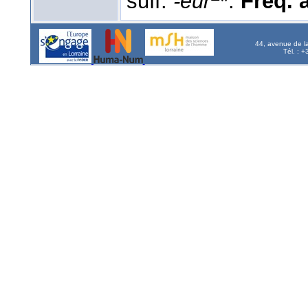
suff.
-eur
*.
Fréq. a
44, avenue de l
Tél. : 