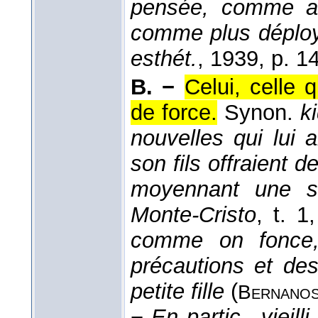
pensée, comme a
comme plus déploy
esthét.
, 1939
, p. 1
B. −
Celui, celle
de force.
Synon.
k
nouvelles qui lui 
son fils offraient de
moyennant une s
Monte-Cristo
, t. 1
comme on fonce,
précautions et des
petite fille
(
Bernano
−
En partic.
,
vieilli
.