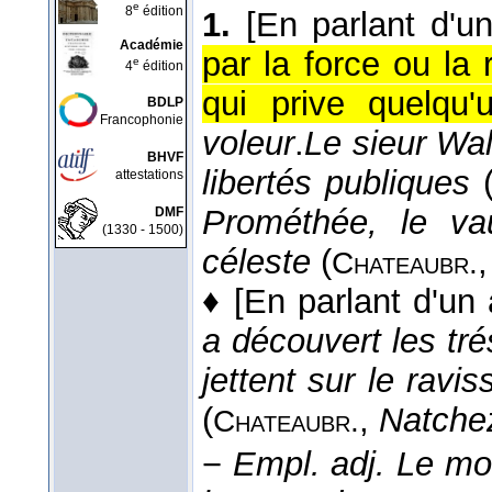
e
8
édition
1.
[En parlant d'un
Académie
par la force ou la 
e
4
édition
qui prive quelqu'
BDLP
Francophonie
voleur
.
Le sieur Wal
BHVF
libertés publiques
attestations
Prométhée, le va
DMF
(1330 - 1500)
céleste
(
Chateaubr.
♦
[En parlant d'un 
a découvert les tr
jettent sur le ravis
(
,
Natche
Chateaubr.
−
Empl. adj.
Le mo