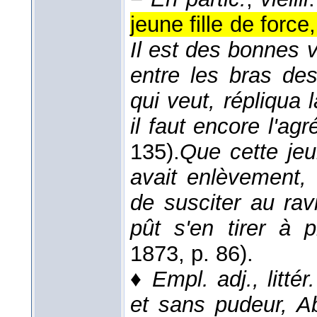
jeune fille de for
Il est des bonnes 
entre les bras de
qui veut, répliqua l
il faut encore l'ag
135).
Que cette jeu
avait enlèvement, 
de susciter au rav
pût s'en tirer à p
1873
, p. 86).
♦
Empl. adj., littér.
et sans pudeur, A