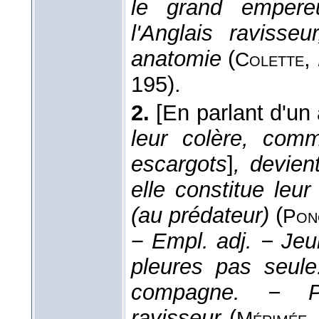
le grand empereu
l'Anglais ravisse
anatomie
(
,
Colette
195).
2.
[En parlant d'un
leur colère, comm
escargots
]
, devien
elle constitue leu
(au prédateur)
(
Pon
−
Empl. adj.
− Jeun
pleures pas seule
compagne. − Pal
ravisseur
(
Mérimée