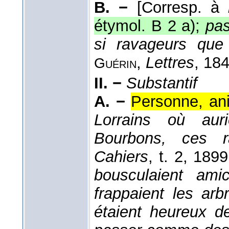
B. −
[Corresp. à
étymol. B 2 a);
pas
si ravageurs que
,
Lettres
, 18
Guérin
II. −
Substantif
A. −
Personne, an
Lorrains où aur
Bourbons, ces r
Cahiers
, t. 2
, 1899
bousculaient ami
frappaient les arbre
étaient heureux d