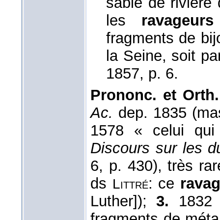
sable de rivière
les
ravageurs
fragments de bij
la Seine, soit pa
1857
, p. 6.
Prononc. et Orth.
Ac.
dep. 1835 (ma
1578 « celui qui 
Discours sur les d
6, p. 430), très ra
ds
: ce
rava
Littré
Luther]);
3.
1832 s
fragments de métal