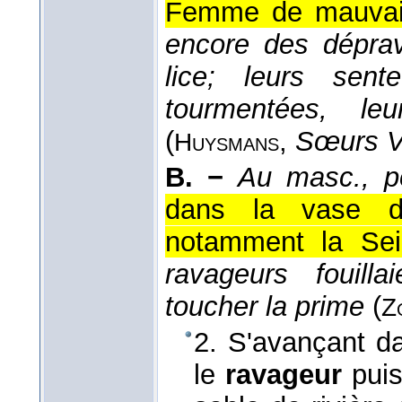
Femme de mauvaise
encore des dépra
lice; leurs sente
tourmentées, le
(
,
Sœurs V
Huysmans
B. −
Au masc., po
dans la vase de
notamment la Sein
ravageurs fouill
toucher la prime
(
Z
2. S'avançant dan
le
ravageur
puis