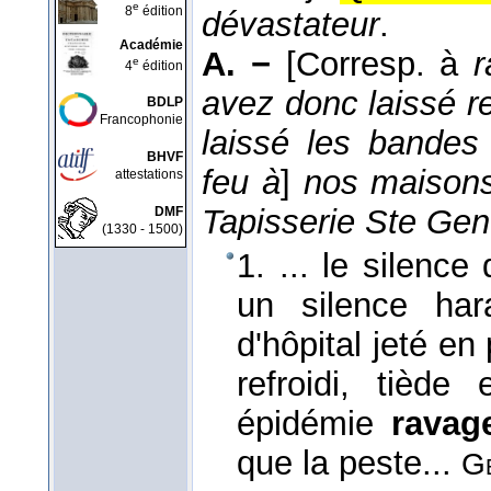
e
8
édition
dévastateur
.
Académie
A. −
[Corresp. à
r
e
4
édition
avez donc laissé 
BDLP
Francophonie
laissé les bandes
BHVF
feu à
]
nos maisons
attestations
Tapisserie Ste Gen
DMF
(1330 - 1500)
1. ... le silence
un silence har
d'hôpital jeté en
refroidi, tièd
épidémie
ravag
que la peste...
G