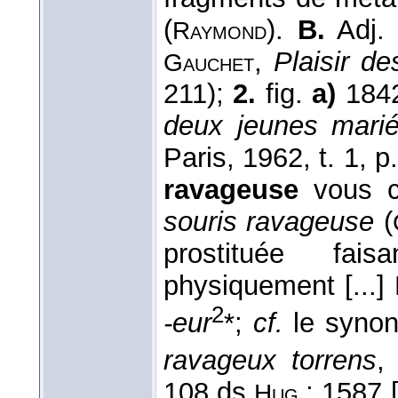
(
).
B.
Adj
Raymond
,
Plaisir d
Gauchet
211);
2.
fig.
a)
184
deux jeunes mari
Paris, 1962, t. 1, 
ravageuse
vous c
souris ravageuse
(
prostituée fai
physiquement [...]
2
-eur
*;
cf.
le syno
ravageux torrens
108 ds
; 1587 
Hug.