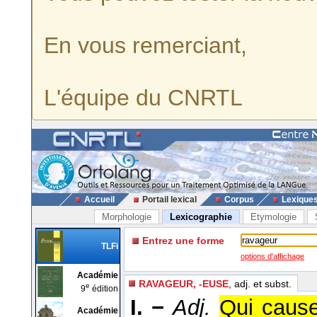
En vous remerciant,
L'équipe du CNRTL
Accueil
Portail lexical
Corpus
Lexique
Morphologie
Lexicographie
Etymologie
Entrez une forme
TLFi
options d'affichage
Académie
RAVAGEUR, -EUSE
, adj. et subst.
e
9
édition
I. −
Adj.
Qui cause
Académie