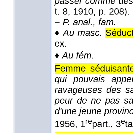
passer comme des 
t. 8
, 1910
, p. 208).
−
P. anal., fam.
♦
Au masc.
Séduct
ex.
♦
Au fém.
Femme séduisante,
qui pouvais appe
ravageuses des sa
peur de ne pas sav
d'une jeune provinc
re
e
1956
, 1
part., 3
ta