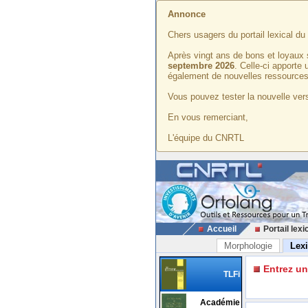
Annonce
Chers usagers du portail lexical d
Après vingt ans de bons et loyaux 
septembre 2026
. Celle-ci apporte
également de nouvelles ressources
Vous pouvez tester la nouvelle vers
En vous remerciant,
L'équipe du CNRTL
Accueil
Portail lexi
Morphologie
Lex
Entrez u
TLFi
Académie