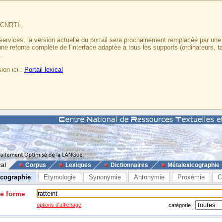
u CNRTL,
services, la version actuelle du portail sera prochainement remplacée par un
 une refonte complète de l'interface adaptée à tous les supports (ordinateurs, t
.
ion ici :
Portail lexical
cal
Corpus
Lexiques
Dictionnaires
Métalexicographie
icographie
Etymologie
Synonymie
Antonymie
Proxémie
C
ne forme
options d'affichage
catégorie :