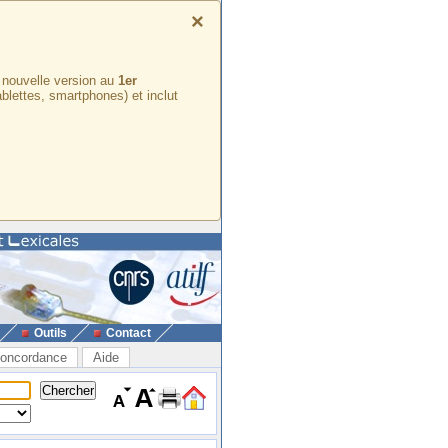
×
e nouvelle version au
1er
ablettes, smartphones) et inclut
Outils
Contact
oncordance
Aide