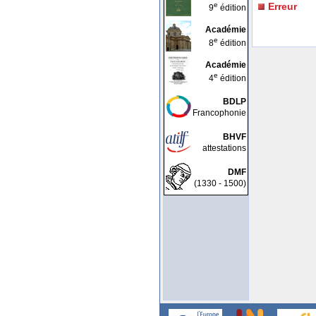
e
Erreur
9
édition
Académie
e
8
édition
Académie
e
4
édition
BDLP
Francophonie
BHVF
attestations
DMF
(1330 - 1500)