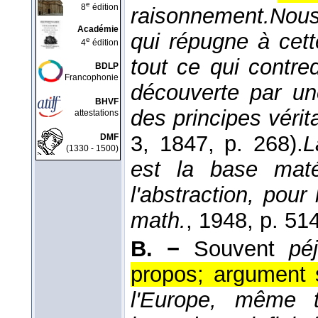
e
8
édition
raisonnement.
Nous
Académie
qui répugne à cett
e
4
édition
tout ce qui contre
BDLP
Francophonie
découverte par une
BHVF
des principes vérit
attestations
3
, 1847
, p. 268).
L
DMF
(1330 - 1500)
est la base maté
l'abstraction, pour 
math.
, 1948
, p. 514
B. −
Souvent
péj
propos; argument s
l'Europe, même t