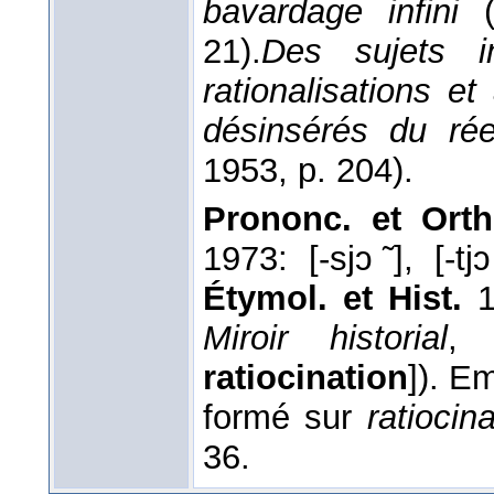
bavardage infini
21).
Des sujets i
rationalisations e
désinsérés du rée
1953
, p. 204).
Prononc. et Ort
1973: [-sjɔ ̃], [-tj
Étymol. et Hist.
1
Miroir historial
, 
ratiocination
]). Em
formé sur
ratiocina
36.