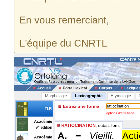
En vous remerciant,
L'équipe du CNRTL
Accueil
Portail lexical
Corpus
Lexique
Morphologie
Lexicographie
Etymologie
Entrez une forme
TLFi
options d'affichage
Académie
RATIOCINATION
, subst. fém.
e
9
édition
A. −
Vieilli.
Act
Académie