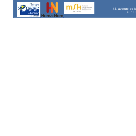
44, avenue de l
Tél. : 