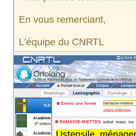
En vous remerciant,
L'équipe du CNRTL
Accueil
Portail lexical
Corpus
Lexique
Morphologie
Lexicographie
Etymologie
Entrez une forme
TLFi
options d'affichage
Académie
RAMASSE-MIETTES
, subst. masc. inv.
e
9
édition
Ustensile ménage
Académie