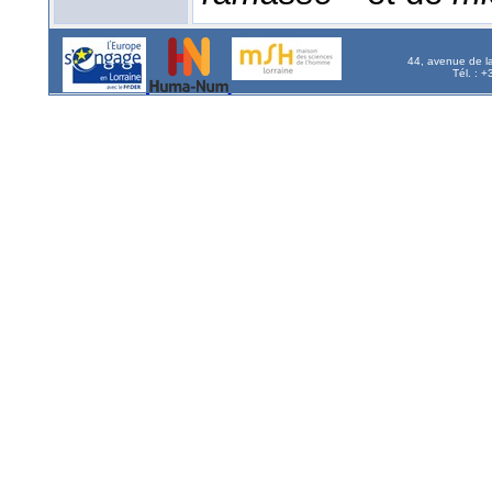
44, avenue de l
Tél. : 