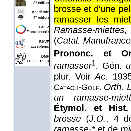
e
8
édition
brosse et d'une pell
Académie
ramasser les mie
e
4
édition
Ramasse-miettes, 
BDLP
Francophonie
(
Catal. Manufrance
BHVF
attestations
Prononc. et Ort
DMF
1
(1330 - 1500)
ramasser
. Gén.
u
plur. Voir
Ac.
193
-
Orth. 
Catach
Golf.
un ramasse-miet
Étymol. et Hist.
brosse
(
J.O.
, 4 d
ramasse-*
et de
mi