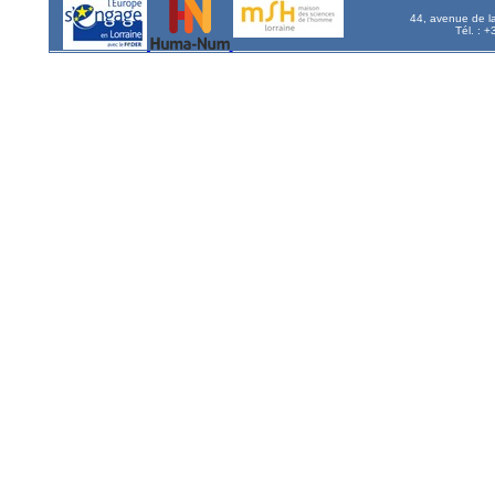
44, avenue de l
Tél. : 