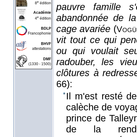
e
8
édition
pauvre famille s
Académie
abandonnée de la
e
4
édition
cage avariée
(
Vogü
BDLP
Francophonie
vit tout ce qui pe
BHVF
ou qui voulait seu
attestations
radouber, les vie
DMF
(1330 - 1500)
clôtures à redress
66):
Il m'est resté d
calèche de voyag
prince de Talley
de la rendr