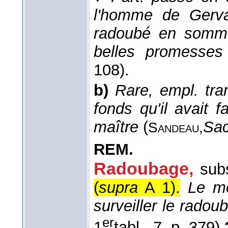
l'homme de Gervai
radoubé en somme,
belles promesses
108).
b)
Rare, empl. tra
fonds qu'il avait 
maître
(
Sa
Sandeau,
REM.
Radoubage,
sub
(
supra
A 1).
Le mo
surveiller le radou
er
1
tabl., 7, p. 379).