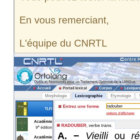
En vous remerciant,
L'équipe du CNRTL
Accueil
Portail lexical
Corpus
Lexique
Morphologie
Lexicographie
Etymologie
Entrez une forme
TLFi
options d'affichage
Académie
RADOUBER
, verbe trans.
e
9
édition
A. −
Vieilli
ou
r
Académie