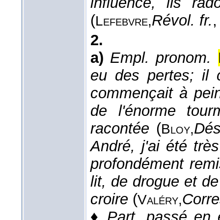
influence, ils ra
(
Révol. fr.
,
Lefebvre,
2.
a)
Empl. pronom.
eu des pertes; il
commençait à pein
de l'énorme tour
racontée
(
Dés
Bloy,
André, j'ai été trè
profondément remis
lit, de drogue et 
croire
(
Corre
Valéry,
♦
Part. passé en 