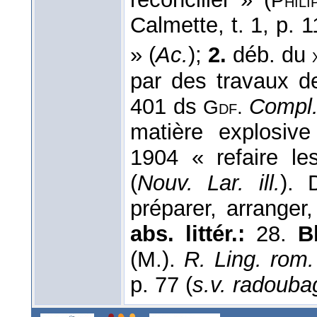
Phil
Calmette, t. 1, p. 1
» (
Ac.
);
2.
déb. du
par des travaux d
401 ds
Compl
Gdf.
matière explosive
1904 « refaire le
(
Nouv. Lar. ill.
). 
préparer, arrange
abs. littér.:
28.
B
(M.).
R. Ling. rom.
p. 77 (
s.v. radouba