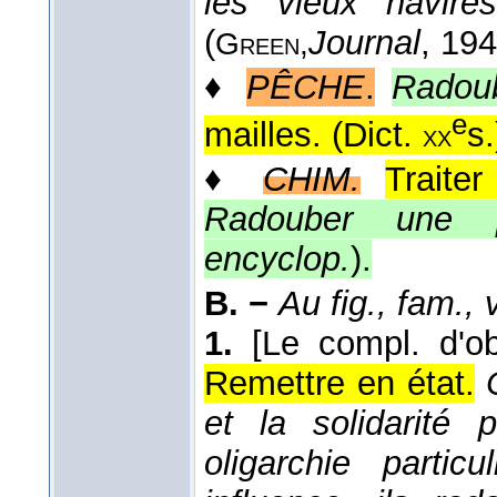
les vieux navires
(
Journal
, 19
Green,
♦
PÊCHE
.
Radoub
e
mailles. (
Dict.
s.
xx
♦
CHIM.
Traite
Radouber une p
encyclop.
).
B. −
Au fig., fam., vi
1.
[Le compl. d'ob
Remettre en état.
et la solidarité p
oligarchie partic