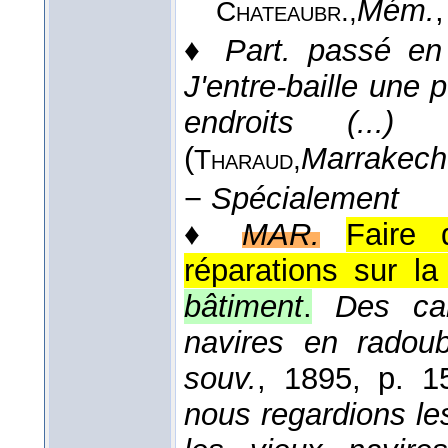
Mém.
,
Chateaubr.,
♦
Part. passé en
J'entre-baille une
endroits (...
(
Marrakech
Tharaud,
−
Spécialement
♦
MAR.
Faire 
réparations sur la
bâtiment
.
Des ca
navires en radou
souv.
, 1895
, p. 1
nous regardions le