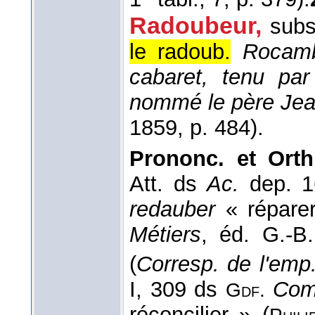
Radoubeur,
subs
le radoub.
Rocamb
cabaret, tenu pa
nommé le père Je
1859
, p. 484).
Prononc. et Orth
Att. ds
Ac.
dep. 
redauber
« répare
Métiers
, éd. G.-B
(
Corresp. de l'emp.
I, 309 ds
Com
Gdf.
réconcilier » (