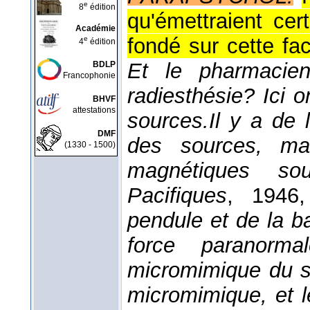
e
8
édition
qu'émettraient cer
Académie
fondé sur cette fac
e
4
édition
Et le pharmacie
BDLP
Francophonie
radiesthésie? Ici 
BHVF
attestations
sources.
Il y a de 
DMF
des sources, ma
(1330 - 1500)
magnétiques sou
Pacifiques
, 1946
pendule et de la b
force paranorma
micromimique du su
micromimique, et 