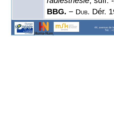
radiesthésie
, suff.
BBG.
−
. Dér. 1
Dub
44, avenue de l
Tél. : 