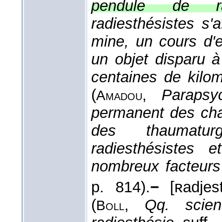
pendule de radi
radiesthésistes s'
mine, un cours d'
un objet disparu à
centaines de kilo
(
,
Parapsyc
Amadou
permanent des cha
des thaumatu
radiesthésistes 
nombreux facteurs
p. 814).
−
[ʀadjest
(
,
Qq. scien
Boll