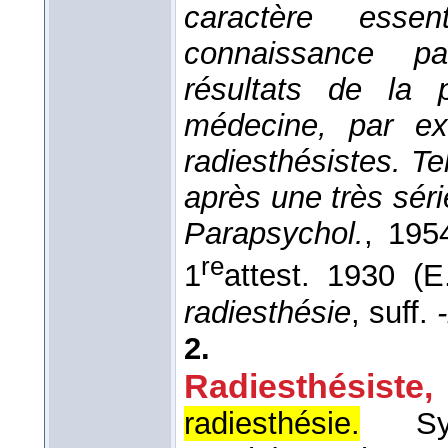
caractère essen
connaissance p
résultats de la 
médecine, par ex
radiesthésistes. Tel
après une très sér
Parapsychol.
, 195
re
1
attest. 1930 (
radiesthésie
, suff.
2.
Radiesthésiste
,
radiesthésie.
S