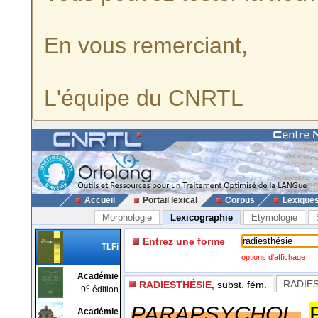
En vous remerciant,
L'équipe du CNRTL
Accueil
Portail lexical
Corpus
Lexique
Morphologie
Lexicographie
Etymologie
Entrez une forme
TLFi
options d'affichage
Académie
RADIES
RADIESTHÉSIE
, subst. fém.
e
9
édition
PARAPSYCHOL.
Académie