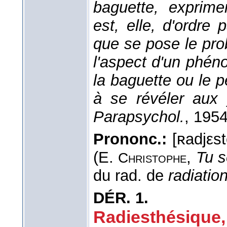
baguette, exprime
est, elle, d'ordre
que se pose le pro
l'aspect d'un phén
la baguette ou le p
à se révéler aux
Parapsychol.
, 195
Prononc.:
[ʀadjεste
(E.
,
Tu s
Christophe
du rad. de
radiatio
DÉR.
1.
Radiesthésique
,