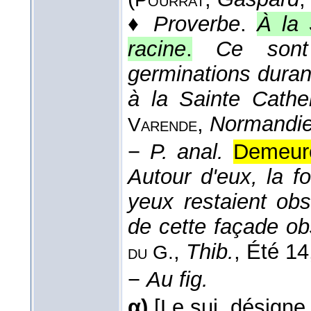
♦
Proverbe
.
À la 
racine
.
Ce sont
germinations duran
à la Sainte Cathe
,
Normandie 
Varende
−
P. anal.
Demeure
Autour d'eux, la fo
yeux restaient ob
de cette façade ob
,
Thib.
, Été 14
du G.
−
Au fig.
α)
[Le suj. désigne