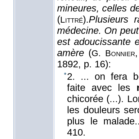
mineures, celles d
(
).
Plusieurs 
Littré
médecine. On peut 
est adoucissante e
amère
(
G. Bonnier
1892
, p. 16):
2. ... on fera 
faite avec les
chicorée (...). L
les douleurs ser
plus le malade
410.