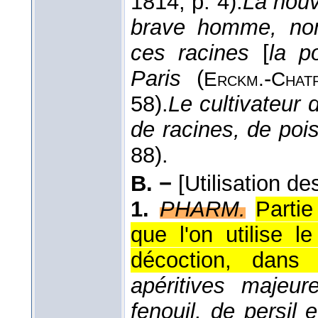
1814
, p. 4).
La nouv
brave homme, nom
ces racines
[
la p
Paris
(
-
Erckm.
Chat
58).
Le cultivateur d
de racines, de poi
88).
B. −
[Utilisation de
1.
PHARM.
Partie
que l'on utilise 
décoction, dans 
apéritives majeur
fenouil, de persil 