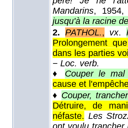
père! Je ne l'at
Mandarins
, 1954
,
jusqu'à la racine 
2.
PATHOL.
,
vx
.
Prolongement que
dans les parties vo
−
Loc. verb.
♦
Couper le mal
cause et l'empêcher
♦
Couper, trancher
Détruire, de mani
néfaste.
Les Strozz
ont voulu trancher