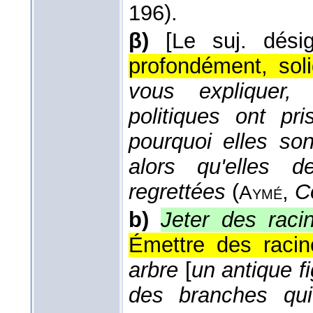
196).
β)
[Le suj. dési
profondément, sol
vous expliquer,
politiques ont pr
pourquoi elles so
alors qu'elles d
regrettées
(
,
C
Aymé
b)
Jeter des raci
Émettre des racin
arbre
[
un antique fi
des branches qui