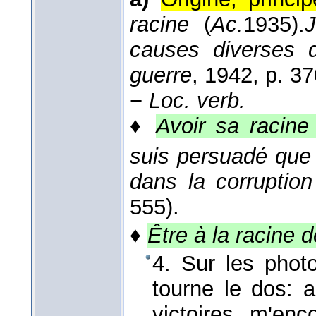
racine
(
Ac.
1935
).
J
causes diverses 
guerre
, 1942
, p. 37
−
Loc. verb.
♦
Avoir sa racine
suis persuadé que 
dans la corruption
555).
♦
Être à la racine d
4. Sur les photo
tourne le dos: 
victoires m'en