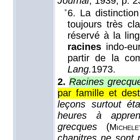
Journal
, 1939
, p. 2
6. La distinctio
toujours très cl
réservé à la lin
racines
indo-eur
partir de la co
Lang.
1973
.
2.
Racines grecqu
par famille et des
leçons surtout ét
heures à appren
grecques
(
Michele
chapitres ne sont 