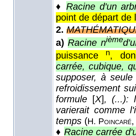
♦
Racine d'un arb
point de départ de l
2.
MATHÉMATIQU
ième
a)
Racine n
d'
n
puissance
, don
carrée, cubique, q
supposer, à seule f
refroidissement suit
formule
[
X
]
, (...):
varierait comme l
temps
(
H. Poincaré
♦
Racine carrée d'