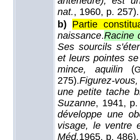
antérieure), est u
nat.
, 1960
, p. 257).
b)
Partie constit
naissance
.
Racine d
Ses sourcils s'ét
et leurs pointes se
mince, aquilin
(
G
275).
Figurez-vous
une petite tache 
Suzanne
, 1941
, p.
développe une obé
visage, le ventre
Méd.
1965
, p. 486).