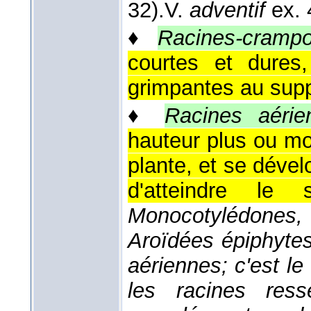
32).
V.
adventif
ex. 
♦
Racines-cramp
courtes et dures,
grimpantes au suppo
♦
Racines aérie
hauteur plus ou mo
plante, et se dével
d'atteindre le 
Monocotylédones, 
Aroïdées épiphytes
aériennes; c'est le
les racines res