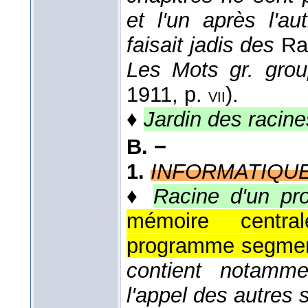
et l'un après l'a
faisait jadis des
Rac
Les Mots gr. grou
1911
, p.
).
vii
♦
Jardin des racin
B. −
1.
INFORMATIQU
♦
Racine d'un p
mémoire central
programme segmen
contient notamm
l'appel des autres