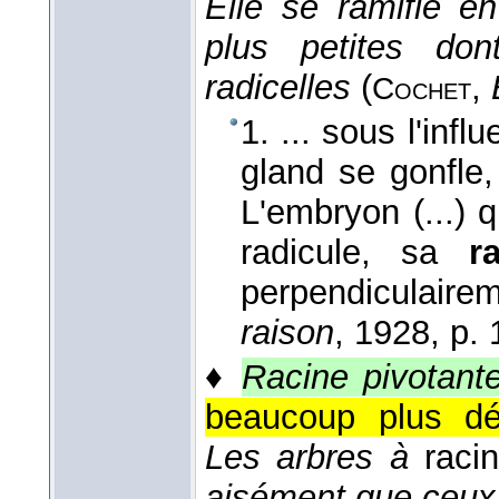
Elle se ramifie e
plus petites don
radicelles
(
,
Cochet
1. ... sous l'inf
gland se gonfle, 
L'embryon (...) q
radicule, sa
r
perpendiculaire
raison
, 1928
, p. 
♦
Racine pivotant
beaucoup plus dé
Les arbres à
racin
aisément que ceux