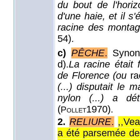
du bout de l'horiz
d'une haie, et il s'
racine des monta
54).
c)
PÊCHE
.
Syno
d).
La racine était 
de Florence (ou
ra
(...) disputait le 
nylon (...) a dét
(
1970
).
Pollet
2.
RELIURE
.
,,Vea
a été parsemée de 