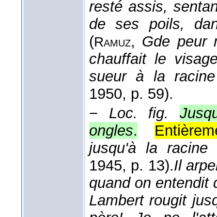
resté assis, senta
de ses poils, da
(
,
Gde peur 
Ramuz
chauffait le visag
sueur à la racin
1950
, p. 59).
−
Loc. fig.
Jusq
ongles
.
Entièrem
jusqu'à la racine
1945
, p. 13).
Il arp
quand on entendit 
Lambert rougit jus