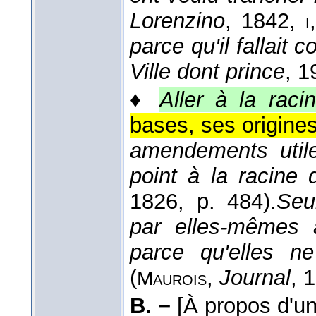
Lorenzino
, 1842
,
i
parce qu'il fallait 
Ville dont prince
, 1
♦
Aller à la rac
bases, ses origines
amendements util
point à la racine
1826
, p. 484).
Seu
par elles-mêmes a
parce qu'elles n
(
,
Journal
, 
Maurois
B. −
[À propos d'u