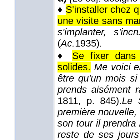
♦
S'installer chez 
une visite sans mani
s'implanter, s'incr
(
Ac.
1935
).
♦
Se fixer dans 
solides.
Me voici e
être qu'un mois si
prends aisément r
1811
, p. 845).
Le 
première nouvelle,
son tour il prendr
reste de ses jours