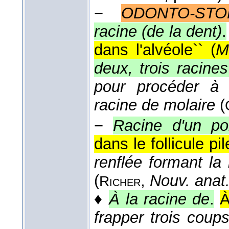
−
ODONTO-STO
racine (de la dent)
.
dans l'alvéole`` (
M
deux, trois racines
pour procéder à l
racine de molaire
(
−
Racine d'un po
dans le follicule pi
renflée formant la
(
,
Nouv. anat. 
Richer
♦
À la racine de
.
À
frapper trois coups 