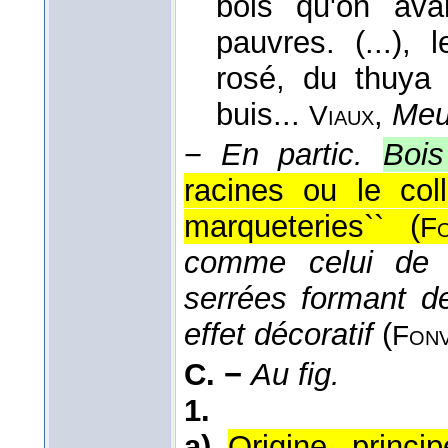
bois qu'on avai
pauvres. (...), 
rosé, du thuya 
buis...
,
Meu
Viaux
−
En partic.
Bois
racines ou le col
marqueteries`` (
Fo
comme celui de l
serrées formant d
effet décoratif
(
Fonv
C. −
Au fig.
1.
a)
Origine, princip