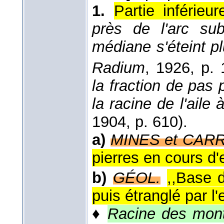
1.
Partie inférieur
près de l'arc sub
médiane s'éteint pl
Radium
, 1926, p. 
la fraction de pas 
la racine de l'aile
1904
, p. 610).
a)
MINES et CARR
pierres en cours d'e
b)
GÉOL.
,,Base d
puis étranglé par l'
♦
Racine des mon