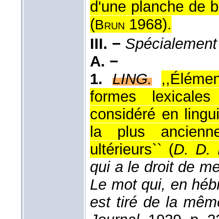
d'une planche de b
(
1968
).
Brun
III. −
Spécialement
A. −
1.
LING.
,,Élémen
formes lexicale
considéré en lingu
la plus ancienn
ultérieurs`` (
D. D. 
qui a le droit de me
Le mot qui, en héb
est tiré de la mêm