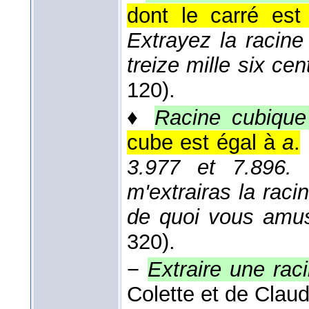
dont le carré es
Extrayez la racine
treize mille six cen
120).
♦
Racine cubique
cube est égal à
a
.
3.977 et 7.896. E
m'extrairas la rac
de quoi vous amu
320).
−
Extraire une rac
Colette et de Clau