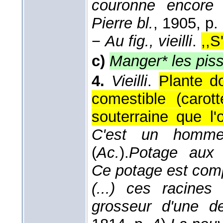
couronne encore 
Pierre bl.
, 1905
, p.
−
Au fig., vieilli
.
,,S
c)
Manger* les pisse
4.
Vieilli
.
Plante do
comestible (carott
souterraine que l
C'est un homme
(
Ac.
).
Potage aux 
Ce potage est comp
(...) ces racines
grosseur d'une de