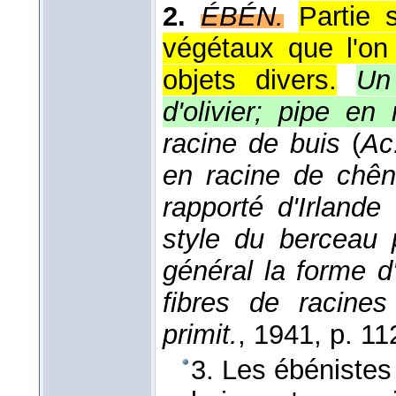
2.
ÉBÉN.
Partie 
végétaux que l'on 
objets divers.
Un
d'olivier; pipe en
racine de buis
(
Ac
en racine de chên
rapporté d'Irlande
style du berceau 
général la forme d'
fibres de racine
primit.
, 1941
, p. 11
3. Les ébénistes 