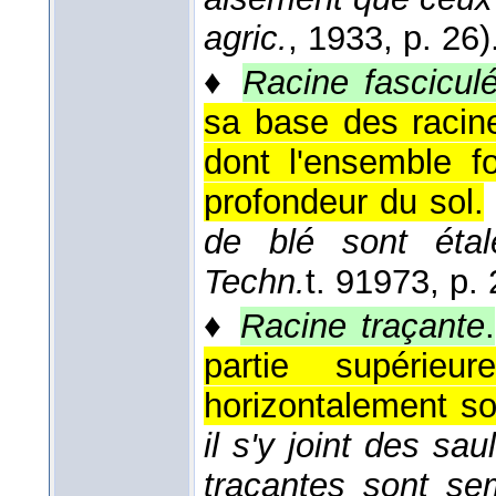
agric.
, 1933
, p. 26)
♦
Racine fascicul
sa base des racin
dont l'ensemble f
profondeur du sol.
de blé sont éta
Techn.
t. 9
1973
, p.
♦
Racine traçante
.
partie supérie
horizontalement so
il s'y joint des sa
traçantes sont se