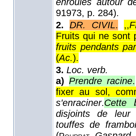
enroulés autour d
9
1973
, p. 284).
2.
DR. CIVIL
.
,,
F
Fruits qui ne sont
fruits pendants par
(
Ac.
).
3.
Loc. verb.
a)
Prendre racine
.
fixer au sol, co
s'enraciner
.
Cette 
disjoints de leu
touffes de frambo
(
,
Gaspard
,
Pourrat