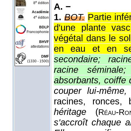
e
8
édition
A. −
Académie
1.
BOT.
Partie infé
e
4
édition
d'une plante vasc
BDLP
Francophonie
végétal dans le so
BHVF
en eau et en se
attestations
secondaire; racin
DMF
(1330 - 1500)
racine séminale; 
absorbants, coiffe 
couper lui-même, 
racines, ronces, 
héritage
(
-
Réau
Ro
s'accroît chaque 