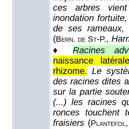
ces arbres vien
inondation fortuit
de ses rameaux, e
(
-
,
Harm
Bern. de St
P.
♦
Racines adv
naissance latéra
rhizome.
Le systè
des racines dites
a
sur la partie soute
(...) les racines 
ronces touchent 
fraisiers
(
Plantefol