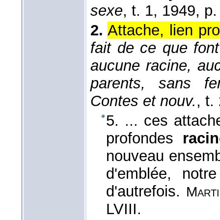
sexe
, t. 1
, 1949
, p.
2.
Attache, lien pr
fait de ce que fon
aucune racine, au
parents, sans f
Contes et nouv.
, t
5. ... ces attac
profondes
raci
nouveau ensembl
d'emblée, notre
d'autrefois.
Marti
LVIII.