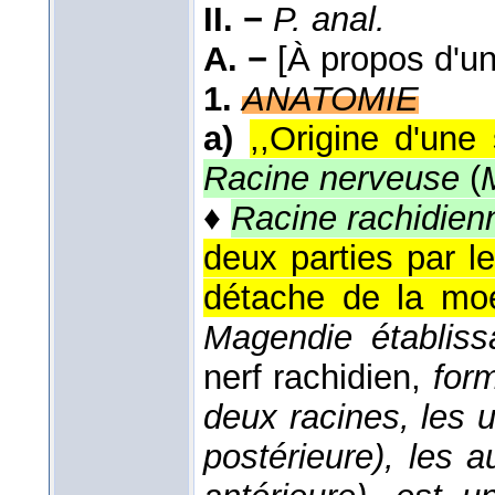
II. −
P. anal.
A. −
[À propos d'un
1.
ANATOMIE
a)
,,Origine d'une 
Racine nerveuse
(
♦
Racine rachidienn
deux parties par l
détache de la moel
Magendie établiss
nerf rachidien,
form
deux racines, les u
postérieure), les a