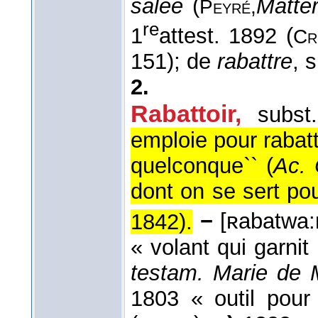
salée
(
Matte
Peyré,
re
1
attest. 1892 (
Cr
151); de
rabattre
, 
2.
Rabattoir,
subst
emploie pour rabat
quelconque`` (
Ac. 
dont on se sert pour
1842
).
−
[ʀabatwa:
« volant qui garnit 
testam. Marie de 
1803 « outil pour