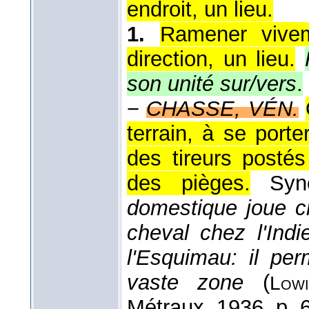
endroit, un lieu.
1.
Ramener vive
direction, un lieu.
son unité sur/vers
.
−
CHASSE, VÉN.
terrain, à se port
des tireurs posté
des pièges.
Sy
domestique joue 
cheval chez l'Ind
l'Esquimau: il per
vaste zone
(
Lowi
Métraux
, 1936
, p. 