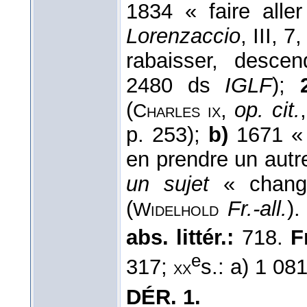
1834 « faire alle
Lorenzaccio
, III, 7
rabaisser, desce
2480 ds
IGLF
);
(
,
op. cit.
Charles ix
p. 253);
b)
1671 « 
en prendre un autre
un sujet
« change
(
Fr.-all.
)
Widelhold
abs. littér.:
718.
F
e
317;
s.: a) 1 081
xx
DÉR.
1.