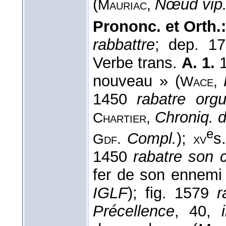
(
Nœud vip
Mauriac,
Prononc. et Orth.
rabbattre
; dep. 1
Verbe trans.
A. 1.
1
nouveau » (
Wace,
1450
rabatre orgu
Chroniq. d
Chartier,
e
Compl.
);
s
Gdf.
xv
1450
rabatre son 
fer de son ennemi 
IGLF
); fig. 1579
r
Précellence
, 40,