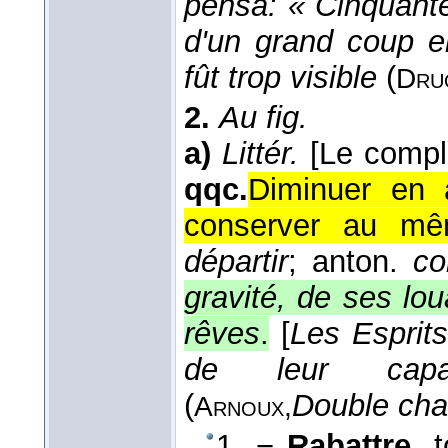
pensa: « Cinquante
d'un grand coup e
fût trop visible
(
Dru
2.
Au fig.
a)
Littér.
[Le compl
qqc.
Diminuer en 
conserver au mê
départir
; anton.
co
gravité, de ses lo
rêves
.
[
Les Esprits
de leur capaci
(
Double ch
Arnoux,
1. −
Rabattre
, 