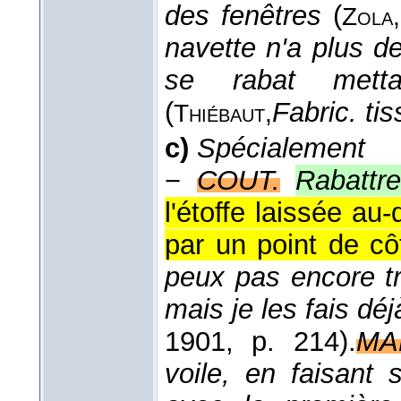
des fenêtres
(
Zola,
navette n'a plus de f
se rabat metta
(
Fabric. ti
Thiébaut,
c)
Spécialement
−
COUT.
Rabattr
l'étoffe laissée au-
par un point de cô
peux pas encore tr
mais je les fais déj
1901
, p. 214).
MA
voile, en faisant 