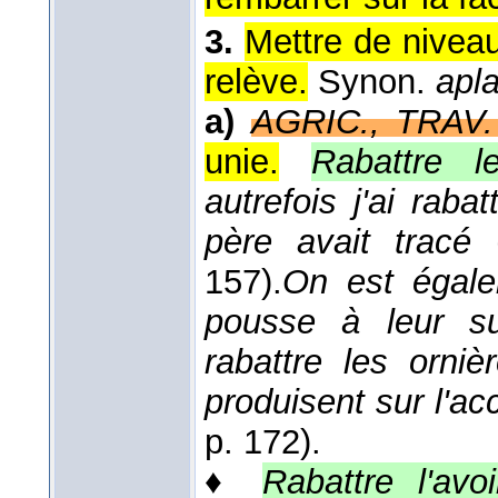
3.
Mettre de niveau
relève.
Synon.
apla
a)
AGRIC., TRAV.
unie.
Rabattre le
autrefois j'ai rab
père avait tracé
157).
On est égalem
pousse à leur su
rabattre les orni
produisent sur l'a
p. 172).
♦
Rabattre l'avo