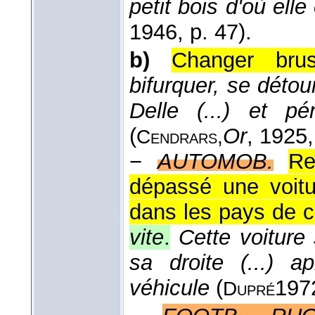
petit bois d'où elle 
1946
, p. 47).
b)
Changer brus
bifurquer, se détou
Delle (...) et 
(
Or
, 1925
Cendrars,
−
AUTOMOB.
Re
dépassé une voitu
dans les pays de c
vite
.
Cette voiture
sa droite (...) 
véhicule
(
197
Dupré