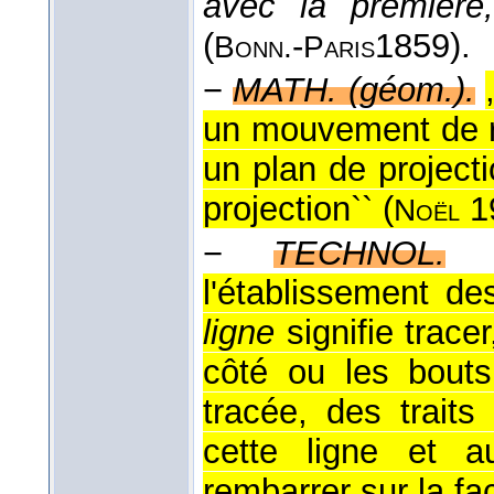
avec la première
(
-
1859
).
Bonn.
Paris
−
MATH. (géom.).
un mouvement de ro
un plan de project
projection`` (
1
Noël
−
TECHNOL.
l'établissement d
ligne
signifie trace
côté ou les bouts
tracée, des trait
cette ligne et 
rembarrer sur la fa