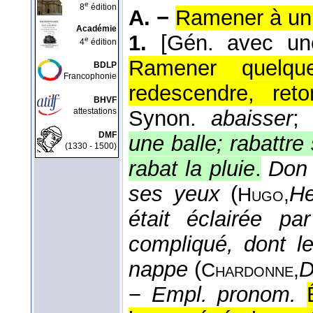
e
8
édition
A. −
Ramener à un 
Académie
1.
[Gén. avec un
e
4
édition
Ramener quelqu
BDLP
Francophonie
redescendre, reto
BHVF
attestations
Synon.
abaisser
;
DMF
une balle; rabattr
(1330 - 1500)
rabat la pluie
.
Don 
ses yeux
(
He
Hugo,
était éclairée p
compliqué, dont le
nappe
(
D
Chardonne,
−
Empl. pronom.