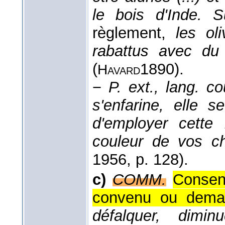
le bois d'Inde. 
règlement,
les ol
rabattus avec du
(
1890
).
Havard
−
P. ext., lang. co
s'enfarine, elle s
d'employer cette 
couleur de vos c
1956
, p. 128).
c)
COMM.
Consent
convenu ou dema
défalquer, diminu