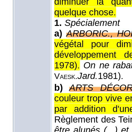
diminuer la quant
quelque chose.
1.
Spécialement
a)
ARBORIC., HO
végétal pour dim
développement de
1978
).
On ne rabat
Jard.
1981
).
Vaesk.
b)
ARTS DÉCOR.
couleur trop vive en
par addition d'un
Règlement des Tei
être alunés (...) e