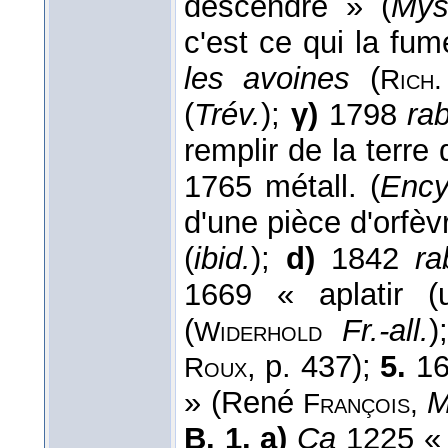
descendre » (
Mys
c'est ce qui la fu
les avoines
(
Rich.
(
Trév.
);
γ)
1798
rab
remplir de la terre
1765 métall. (
Ency
d'une pièce d'orfèv
(
ibid.
);
d)
1842
ra
1669 « aplatir (
(
Fr.-all.
)
Widerhold
, p. 437);
5.
16
Roux
» (René
M
François,
B. 1. a)
Ca
1225 « f