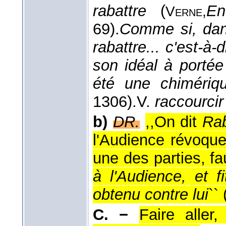
rabattre
(
En
Verne,
69).
Comme si, dans
rabattre... c'est-à
son idéal à portée
été une chimériq
1306).
V.
raccourcir
b)
DR.
,,On dit
Rab
l'Audience révoque
une des parties, f
à l'Audience, et f
obtenu contre lui
`` 
C. −
Faire aller