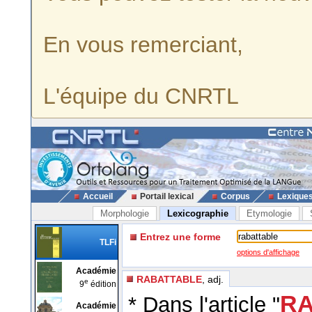
En vous remerciant,
L'équipe du CNRTL
Accueil
Portail lexical
Corpus
Lexique
Morphologie
Lexicographie
Etymologie
Entrez une forme
TLFi
options d'affichage
Académie
RABATTABLE
, adj.
e
9
édition
RA
* Dans l'article "
Académie