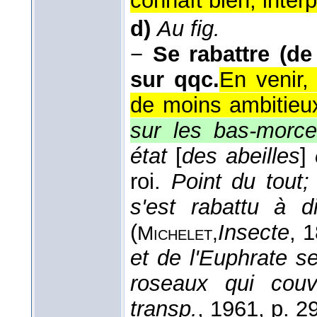
connaît bien, interp
d)
Au fig.
−
Se rabattre (de
sur qqc.
En venir,
de moins ambitieux
sur les bas-morc
état
[
des abeilles
]
roi.
Point du tout;
s'est rabattu à di
(
Insecte
, 
Michelet,
et de l'Euphrate se
roseaux qui couv
transp.
, 1961
, p. 29