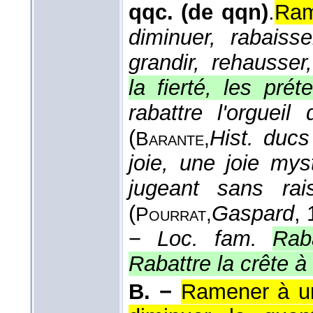
qqc. (de qqn)
.
Ram
diminuer, rabaisse
grandir, rehausser,
la fierté, les pré
rabattre l'orguei
(
Hist. ducs
Barante,
joie, une joie mys
jugeant sans rai
(
Gaspard
,
Pourrat,
−
Loc. fam.
Rab
Rabattre la crête à
B. −
Ramener à un