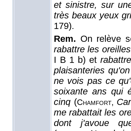
et sinistre, sur un
très beaux yeux gr
179).
Rem.
On relève sou
rabattre les oreilles
I B 1 b) et
rabattr
plaisanteries qu'on
ne vois pas ce qu
soixante ans qui
cinq
(
Car
Chamfort,
me rabattait les ore
dont j'avoue qu