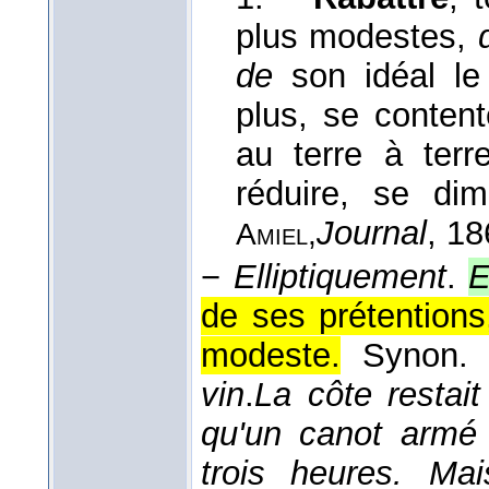
plus modestes,
de
son idéal le
plus, se content
au terre à terre
réduire, se dim
Journal
, 1
Amiel,
−
Elliptiquement
.
E
de ses prétentions
modeste.
Synon.
vin
.
La côte restai
qu'un canot armé 
trois heures. Mai