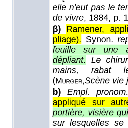
elle n'eut pas le t
de vivre
, 1884
, p. 
β)
Ramener, appli
pliage).
Synon.
rep
feuille sur une a
dépliant
.
Le chiru
mains, rabat 
(
Scène vie 
Murger,
b)
Empl. pronom
appliqué sur autr
portière, visière qu
sur lesquelles se 