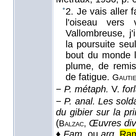
2. Je vais aller
l'oiseau vers 
Vallombreuse, j'
la poursuite seu
bout du monde l
plume, de remis
de fatigue.
Gautie
−
P. métaph.
V.
for
−
P. anal.
Les sold
du gibier sur la pr
(
Œuvres div
Balzac,
♦
Fam.
ou
arg.
Ram