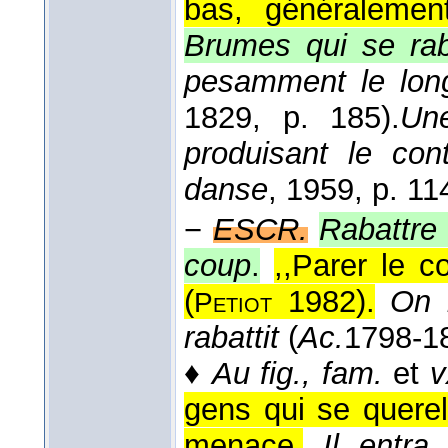
bas, généralemen
Brumes qui se rab
pesamment le lon
1829
, p. 185).
Une
produisant le con
danse
, 1959
, p. 11
−
ESCR.
Rabattre 
coup
.
,,Parer le c
(
1982
).
On l
Petiot
rabattit
(
Ac.
1798-1
♦
Au fig., fam.
et
v
gens qui se querel
menace.
Il entra