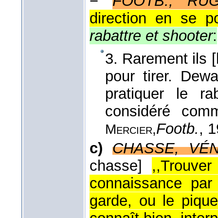
−
FOOTB., RU
direction en se p
rabattre et shooter
:
3. Rarement ils [
pour tirer. Dew
pratiquer le ra
considéré com
Footb.
, 
Mercier,
c)
CHASSE, VÉN
chasse]
,,Trouve
connaissance par 
garde, ou le pique