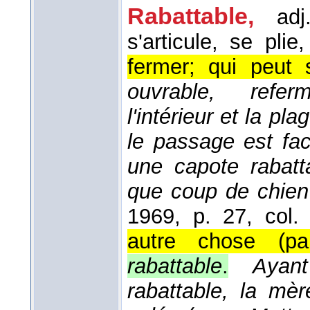
Rabattable,
adj
s'articule, se plie,
fermer; qui peut 
ouvrable, referm
l'intérieur et la pla
le passage est faci
une capote rabatt
que coup de chien
1969
, p. 27, col. 
autre chose (par
rabattable
.
Ayan
rabattable, la mèr