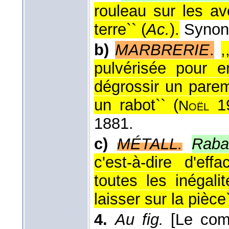
rouleau sur les av
terre`` (
Ac.
).
Syno
b)
MARBRERIE
.
,
pulvérisée pour en
dégrossir un parem
un rabot`` (
1
Noël
1881.
c)
MÉTALL.
Raba
c'est-à-dire d'ef
toutes les inégal
laisser sur la pièce`
4.
Au fig.
[Le com