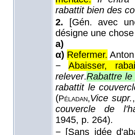
rabattit bien des c
2.
[Gén. avec un
désigne une chose qu
a)
α)
Refermer.
Anton
−
Abaisser, raba
relever
.
Rabattre le
rabattit le couvercl
(
Vice supr.
Péladan,
couvercle de l'h
1945
, p. 264).
−
[Sans idée d'ab