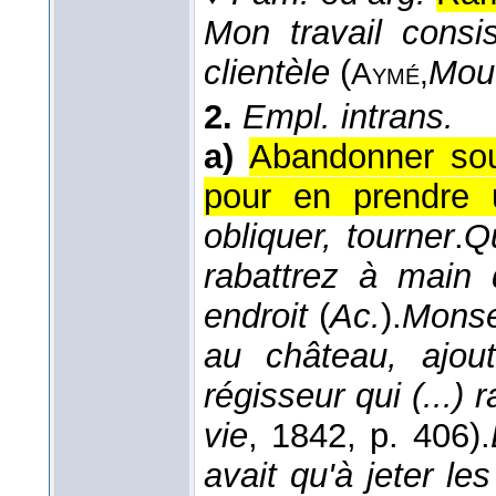
Mon travail consi
clientèle
(
Mou
Aymé,
2.
Empl. intrans.
a)
Abandonner soud
pour en prendre 
obliquer, tourner
.
Q
rabattrez à main d
endroit
(
Ac.
).
Monsei
au château, ajout
régisseur qui (...) 
vie
, 1842
, p. 406).
avait qu'à jeter le