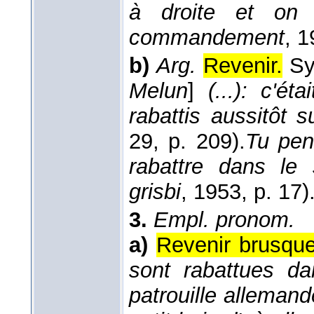
à droite et on 
commandement
, 
b)
Arg.
Revenir.
S
Melun
]
(...): c'é
rabattis aussitôt s
29
, p. 209).
Tu pen
rabattre dans le 
grisbi
, 1953
, p. 17)
3.
Empl. pronom.
a)
Revenir brusque
sont rabattues d
patrouille allemande