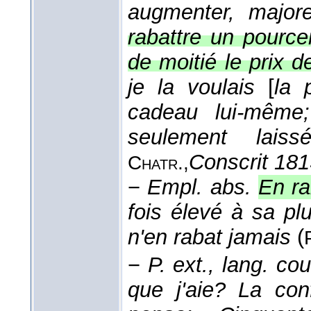
augmenter, majore
rabattre un pource
de moitié le prix d
je la voulais
[
la 
cadeau lui-même
seulement laiss
Conscrit 18
Chatr.,
−
Empl. abs.
En ra
fois élevé à sa pl
n'en rabat jamais
(
−
P. ext., lang. cou
que j'aie? La con