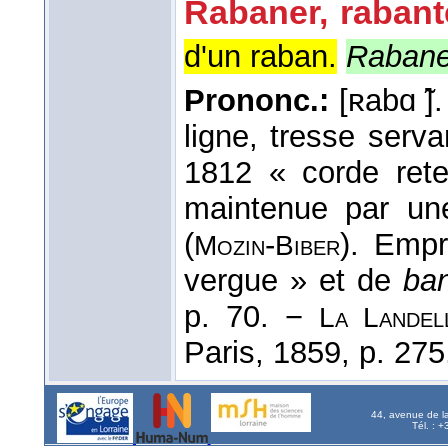
Rabaner, rabant
d'un raban.
Rabane
Prononc.:
[ʀabɑ ̃]
ligne, tresse serva
1812 « corde rete
maintenue par une
(
-
). Empr
Mozin
Biber
vergue » et de
ba
p. 70. −
La Landel
Paris, 1859, p. 275
44, avenue de l
Tél. : 