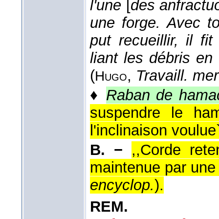
l'une
[
des anfractu
une forge. Avec tou
put recueillir, il
liant les débris en
(
,
Travaill. mer
Hugo
♦
Raban de hama
suspendre le ham
l'inclinaison voulue`
B. −
,,Corde rete
maintenue par une p
encyclop.
).
REM.