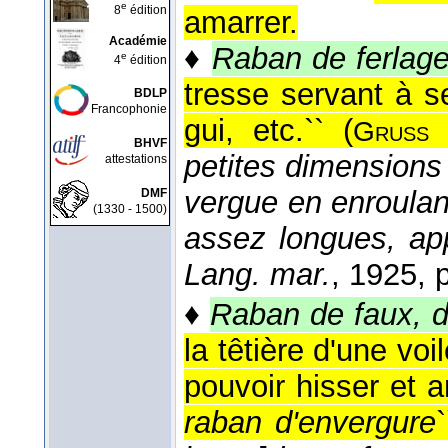
e
8
édition
amarrer.
Académie
♦
Raban de ferlag
e
4
édition
tresse servant à s
BDLP
Francophonie
gui, etc.`` (
Gruss
BHVF
petites dimensions (
attestations
vergue en enroulan
DMF
(1330 - 1500)
assez longues, a
Lang. mar.
, 1925
, 
♦
Raban de faux, d
la têtière d'une voi
pouvoir hisser et a
raban d'envergure
`