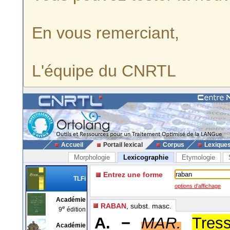
En vous remerciant,
L'équipe du CNRTL
Accueil
Portail lexical
Corpus
Lexique
Morphologie
Lexicographie
Etymologie
Entrez une forme
TLFi
options d'affichage
Académie
RABAN
, subst. masc.
e
9
édition
A. −
MAR.
Tres
Académie