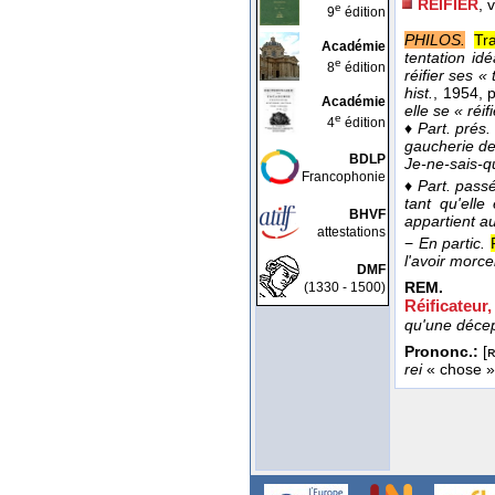
RÉIFIER
, 
e
9
édition
PHILOS.
Tr
Académie
tentation idé
e
8
édition
réifier ses «
hist.
, 1954
, 
Académie
elle se « réif
e
4
édition
♦
Part. prés.
gaucherie de 
BDLP
Je-ne-sais-q
Francophonie
♦
Part. passé
tant qu'elle
BHVF
appartient a
attestations
−
En partic.
l'avoir morc
DMF
REM.
(1330 - 1500)
Réificateur,
qu'une décep
Prononc.:
[ʀ
rei
« chose »;