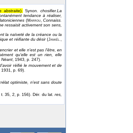
 abstraite).
Synon.
chosifier.
La
 spontanément tendance à réaliser,
platoniciennes
(
,
Connaiss.
Marrou
e ressaisit activement son sens,
nt la naïveté de la créance ou la
ique et réifiante du désir
(
,
Jankél.
encrier et elle n'est pas l'être, en
isément qu'elle est un rien, elle
t Néant
, 1943
, p. 247).
'avoir
réifié
le mouvement et de
, 1931
, p. 69).
élat optimiste, n'est sans doute
, t. 35, 2, p. 156). Dér. du lat.
res,