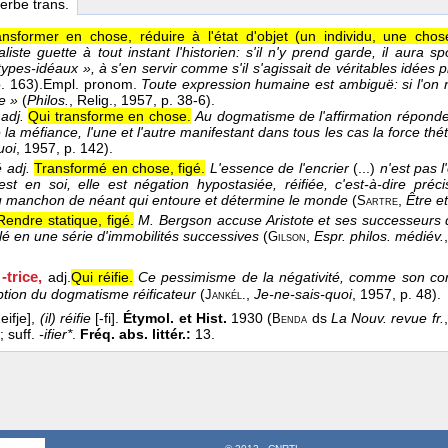
verbe trans.
ansformer en chose, réduire à l'état d'objet (un individu, une chose
aliste guette à tout instant l'historien: s'il n'y prend garde, il aura
 types-idéaux », à s'en servir comme s'il s'agissait de véritables idées 
p. 163).
Empl. pronom.
Toute expression humaine est ambiguë: si l'on n
ie »
(
Philos.
, Relig.
, 1957
, p. 38-6).
 adj.
Qui transforme en chose.
Au dogmatisme de l'affirmation réponde
la méfiance, l'une et l'autre manifestant dans tous les cas la force thét
uoi
, 1957
, p. 142).
 adj.
Transformé en chose, figé.
L'essence de l'encrier
(...)
n'est pas l'
 est en soi, elle est négation hypostasiée, réifiée, c'est-à-dire préc
u manchon de néant qui entoure et détermine le monde
(
,
Être e
Sartre
Rendre statique, figé.
M. Bergson accuse Aristote et ses successeurs d
elé en une série d'immobilités successives
(
,
Espr. philos. médiév.
Gilson
 -trice
,
adj.
Qui réifie.
Ce pessimisme de la négativité, comme son corr
tion du dogmatisme réificateur
(
,
Je-ne-sais-quoi
, 1957
, p. 48).
Jankél.
eifje],
(il) réifie
[-fi].
Étymol. et Hist.
1930 (
ds
La Nouv. revue fr.
Benda
 suff.
-ifier*
.
Fréq. abs. littér.:
13.