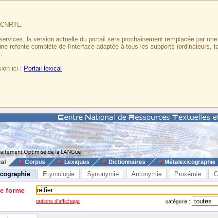
u CNRTL,
services, la version actuelle du portail sera prochainement remplacée par un
 une refonte complète de l'interface adaptée à tous les supports (ordinateurs, t
.
ion ici :
Portail lexical
cal
Corpus
Lexiques
Dictionnaires
Métalexicographie
icographie
Etymologie
Synonymie
Antonymie
Proxémie
C
ne forme
options d'affichage
catégorie :