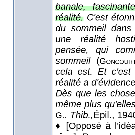
banale, fascinant
réalité.
C'est étonn
du sommeil dans 
une réalité hos
pensée, qui comm
sommeil
(
Goncour
cela est. Et c'est
réalité a d'évidence
Dès que les chose
même plus qu'elles
,
Thib.,
Épil.
, 194
G.
♦
[Opposé à l'idéa