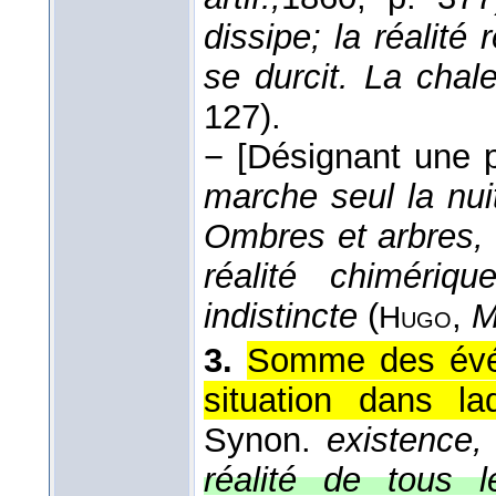
dissipe; la réalité
se durcit. La chale
127).
−
[Désignant une p
marche seul la nui
Ombres et arbres,
réalité chimériq
indistincte
(
,
M
Hugo
3.
Somme des évén
situation dans l
Synon.
existence, 
réalité de tous l