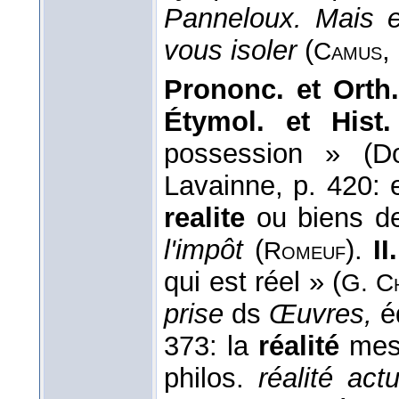
Panneloux. Mais en
vous isoler
(
,
Camus
Prononc. et Orth.
Étymol. et Hist.
possession » (
Lavainne, p. 420: e
realite
ou biens de
l'impôt
(
).
II
Romeuf
qui est réel » (
G. Ch
prise
ds
Œuvres,
éd
373: la
réalité
mesm
philos.
réalité act