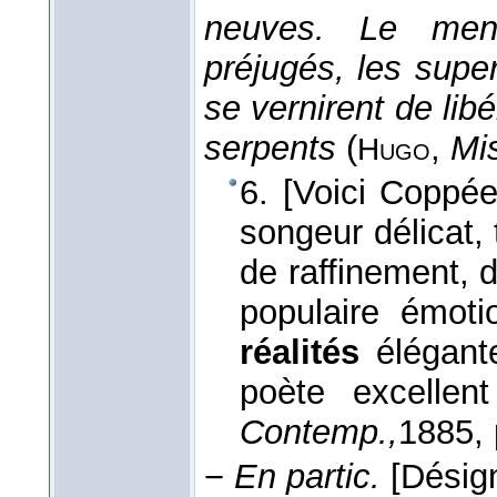
neuves. Le mens
préjugés, les supers
se vernirent de li
serpents
(
,
Mis
Hugo
6. [Voici Coppée
songeur délicat, 
de raffinement, d
populaire émoti
réalités
élégante
poète excelle
Contemp.,
1885
,
−
En partic.
[Désign