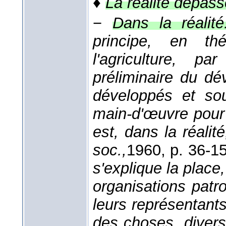
♦
La réalité dépasse
−
Dans la réalité
principe, en thé
l'agriculture, p
préliminaire du d
développés et sou
main-d'œuvre pour 
est, dans la réalit
soc.,
1960
, p. 36-15
s'explique la place
organisations patr
leurs représentants 
des choses, diver