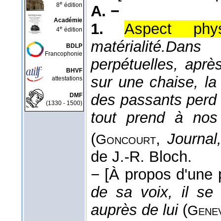
e
8
édition
A. −
Académie
1.
Aspect phy
e
4
édition
matérialité.
Dans 
BDLP
Francophonie
perpétuelles, aprè
BHVF
sur une chaise, la
attestations
des passants perd 
DMF
(1330 - 1500)
tout prend à nos
(
,
Journal
Goncourt
de J.-R. Bloch.
−
[À propos d'une 
de sa voix, il se
auprès de lui
(
Gene