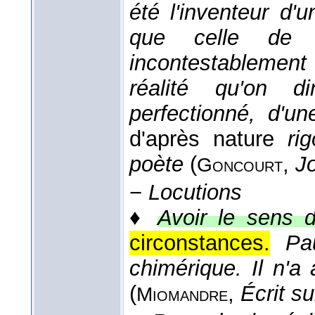
été l'inventeur d'u
que celle de 
incontestablement
réalité qu'on d
perfectionné, d'un
d'après nature
ri
poète
(
,
Jo
Goncourt
−
Locutions
♦
Avoir le sens d
circonstances.
Pa
chimérique. Il n'a
(
,
Écrit su
Miomandre