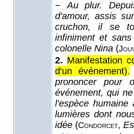
−
Au plur.
Depui
d'amour, assis sur
cruchon, il se t
infiniment et sans
colonelle Nina
(
Jou
2.
Manifestation c
d'un événement).
prononcer pour o
événement, qui ne 
l'espèce humaine 
lumières dont nou
idée
(
,
Es
Condorcet