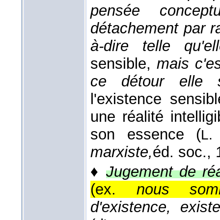
pensée concep
détachement par ra
à-dire telle qu'e
sensible,
mais c'e
ce détour elle sa
l'existence sensi
une réalité intellig
son essence (
L.
marxiste,
éd. soc.
,
♦
Jugement de réal
(ex.
nous som
d'existence, existe