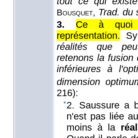
tout ce qui exist
,
Trad. du s
Bousquet
3.
Ce à quoi r
représentation.
Sy
réalités que peu
retenons la fusion
inférieures à l'o
dimension optimu
216):
2. Saussure a b
n'est pas liée au
moins à la
réal