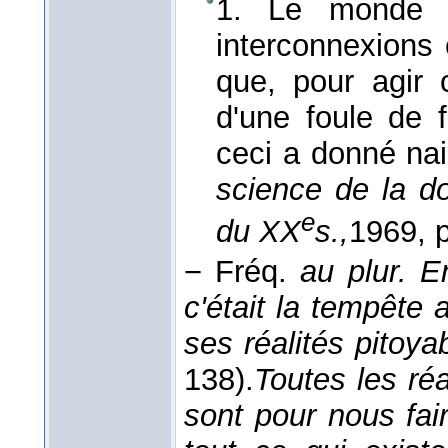
1. Le monde e
interconnexions 
que, pour agir c
d'une foule de 
ceci a donné na
science de la d
e
du XX
s.,
1969
, 
−
Fréq.
au plur.
En
c'était la tempête
ses réalités pitoya
138).
Toutes les réa
sont pour nous fair