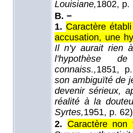
Louisiane,
1802
, p.
B. −
1.
Caractère établ
accusation, une h
Il n'y aurait rien
l'hypothèse de
connaiss.,
1851
, p.
son ambiguïté de je
devenir sérieux, a
réalité à la douteu
Syrtes,
1951
, p. 62)
2.
Caractère non f