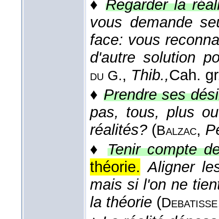
♦
Regarder la réal
vous demande seul
face: vous reconnaît
d'autre solution po
,
Thib.,
Cah. gr
du G.
♦
Prendre ses désir
pas, tous, plus o
réalités?
(
,
P
Balzac
♦
Tenir compte des
théorie.
Aligner les
mais si l'on ne tie
la théorie
(
Debatisse