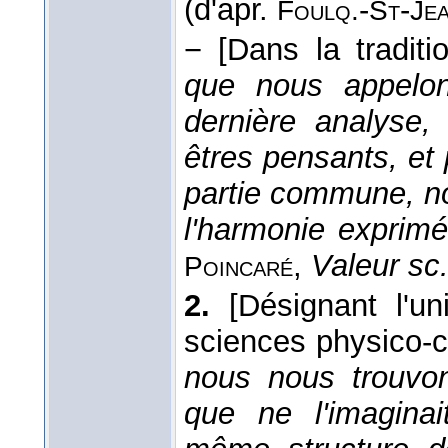
(d'apr.
-
-
Foulq.
St
Je
−
[Dans la traditio
que nous appelons
dernière analyse
êtres pensants, et
partie commune, no
l'harmonie exprim
,
Valeur sc.
Poincaré
2.
[Désignant l'un
sciences physico-
nous nous trouvon
que ne l'imaginai