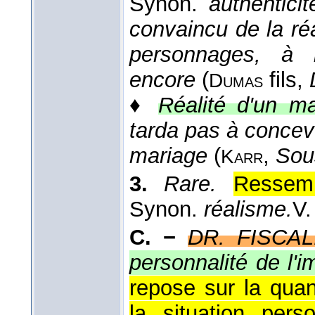
Synon.
authenticit
convaincu de la réa
personnages, à l
encore
(
fils
,
Dumas
♦
Réalité d'un ma
tarda pas à concevo
mariage
(
,
Sous
Karr
3.
Rare.
Ressem
Synon.
réalisme.
V
C. −
DR. FISCAL
personnalité de l'i
repose sur la quan
la situation pers