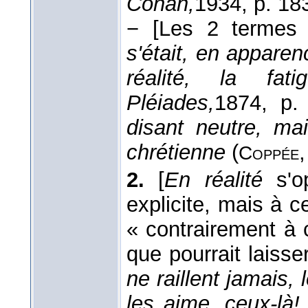
Conan,
1934
, p. 18
−
[Les 2 termes
s'était, en appare
réalité, la fat
Pléiades,
1874
, p.
disant neutre, mai
chrétienne
(
Coppée
2.
[
En réalité
s'o
explicite, mais à ce 
« contrairement à c
que pourrait laisse
ne raillent jamais,
les aime, ceux-là! (