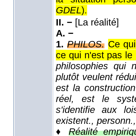
GDEL
).
II. −
[La réalité]
A. −
1.
PHILOS.
Ce qui
ce qui n'est pas le
philosophies qui n
plutôt veulent rédui
est la constructio
réel, est le sys
s'identifie aux loi
existent., personn.,
♦
Réalité empiriqu