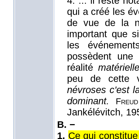
4. ... il reste n
qui a créé les é
de vue de la n
important que s
les événements
possèdent une
réalité
matérielle
peu de cette 
névroses c'est 
dominant.
Freud
Jankélévitch
, 19
B. −
1.
Ce qui constitu