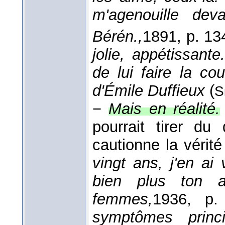
m'agenouille deva
Bérén.,
1891
, p. 13
jolie, appétissan
de lui faire la co
d'Émile Duffieux
(
S
−
Mais en réalité.
pourrait tirer du
cautionne la vérité
vingt ans, j'en ai 
bien plus ton 
femmes,
1936
, p.
symptômes princ