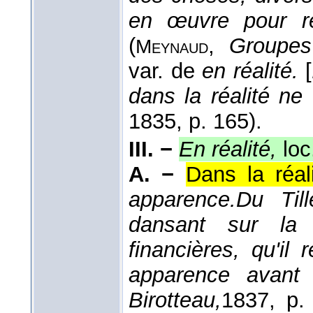
en œuvre pour rét
(
,
Groupes
Meynaud
var. de
en réalité.
[
dans la réalité ne f
1835
, p. 165).
III. −
En réalité,
loc
A. −
Dans la réali
apparence.
Du Till
dansant sur la 
financières, qu'il
apparence avant d
Birotteau,
1837
, p.