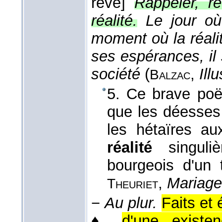
rêve]
Rappeler, rev
réalité.
Le jour où
moment où la réali
ses espérances, il
société
(
,
Ill
Balzac
5. Ce brave poë
que les déesses
les hétaïres au
réalité
singuliè
bourgeois d'un t
,
Mariage
Theuriet
−
Au plur.
Faits et
♦
d'une existen