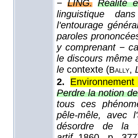
−
LING.
Réalité e
linguistique dan
l'entourage généra
paroles prononcée
y comprenant − cas
le discours même a
le
contexte (
,
Bally
2.
Environnement 
Perdre la notion de 
tous ces phénomè
pêle-mêle, avec l'
désordre de la v
artif.,
1860
, p. 377