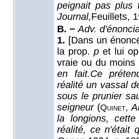
peignait pas plus f
Journal,
Feuillets
, 
B. −
Adv. d'énoncia
1.
[Dans un énon
la prop.
p
et lui o
vraie ou du moins 
en fait.
Ce préte
réalité un vassal 
sous le prunier sa
seigneur
(
,
Al
Quinet
la longions, cett
réalité, ce n'était