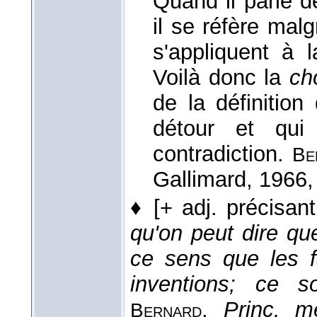
Quand il parle d
il se réfère mal
s'appliquent à
Voilà donc la
ch
de la définition
détour et qui
contradiction.
Be
Gallimard
, 1966
,
♦
[+ adj. précisant
qu'on peut dire qu
ce sens que les f
inventions; ce so
,
Princ. m
Bernard