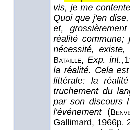
vis, je me content
Quoi que j'en dise,
et, grossièremen
réalité commune; 
nécessité, existe,
,
Exp. int.,
1
Bataille
la réalité. Cela e
littérale: la réal
truchement du lang
par son discours 
l'événement
(
Benve
Gallimard
, 1966
p. 