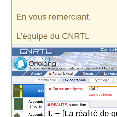
En vous remerciant,
L'équipe du CNRTL
Accueil
Portail lexical
Corpus
Lexique
Morphologie
Lexicographie
Etymologie
Entrez une forme
TLFi
options d'affichage
Académie
RÉALITÉ
, subst. fém.
e
9
édition
I. −
[La réalité de q
Académie