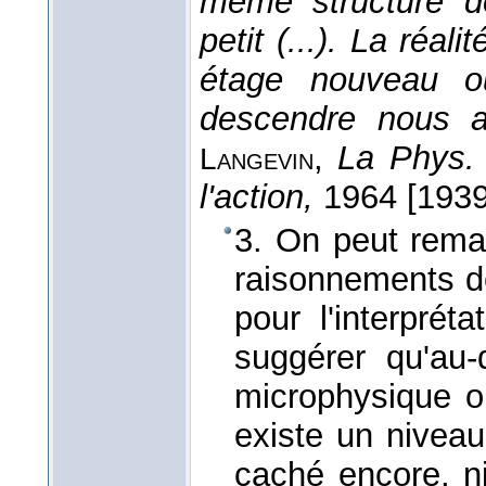
même structure de 
petit (...). La réa
étage nouveau o
descendre nous a
,
La Phys. 
Langevin
l'action
,
1964 [1939
3. On peut remar
raisonnements d
pour l'interpré
suggérer qu'au
microphysique o
existe un nivea
caché encore, n