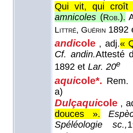
Qui vit, qui croît
amnicoles
(
).
A
Rob.
1892 
Littré, Guérin
andi
cole
, adj.
« Q
Cf. andin.
Attesté
e
1892 et
Lar. 20
aqui
cole*.
Rem. 
a)
Dulçaqui
cole
, a
douces ».
Espèc
Spéléologie sc.,
1