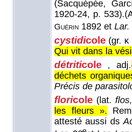
(
Sacquépée, Garc
1920-24
, p. 533).
(
1892 et
Lar.
Guérin
cystidi
cole
(gr. κ 
Qui vit dans la vésic
détriti
cole
, adj.
déchets organique
Précis de parasitol
flori
cole
(lat.
flos,
les fleurs ».
Rem
attesté aussi ds
A
e