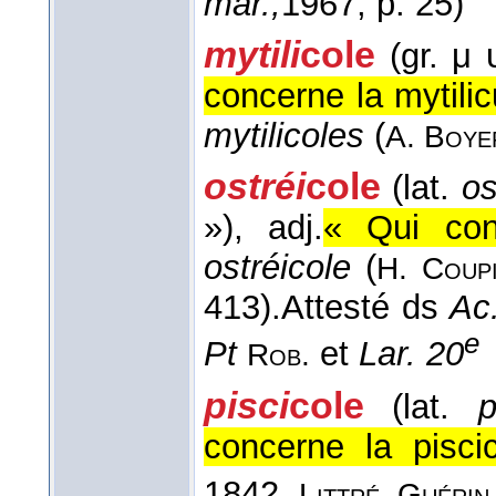
mar.,
1967
, p. 25)
mytili
cole
(gr. μ υ
concerne la mytili
mytilicoles
(
A. Boye
ostréi
cole
(lat.
os
»)
, adj.
« Qui conc
ostréicole
(
H. Coup
413).
Attesté ds
Ac
e
Pt
et
Lar. 20
Rob.
pisci
cole
(lat.
p
concerne la piscic
1842,
Littré, Guérin