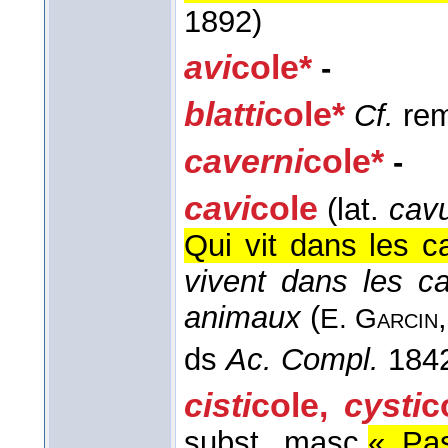
1892)
avi
cole*
-
blatti
cole*
Cf.
rem
caverni
cole*
-
cavi
cole
(lat.
cav
Qui vit dans les ca
vivent dans les c
animaux
(
E. Garcin
ds
Ac. Compl.
184
cisti
cole
,
cysti
c
subst. masc.
« Pas