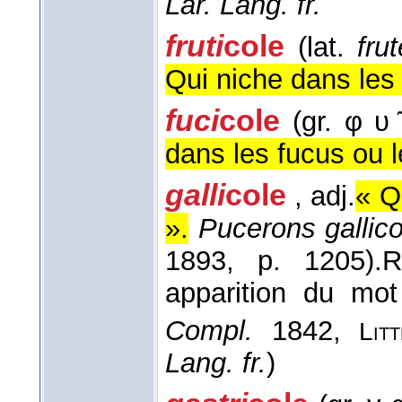
Lar. Lang. fr.
fruti
cole
(lat.
frut
Qui niche dans les 
fuci
cole
(gr. φ υ 
dans les fucus ou l
galli
cole
, adj.
« Q
».
Pucerons gallico
1893
, p. 1205).
apparition du mo
Compl.
1842,
Lit
Lang. fr.
)