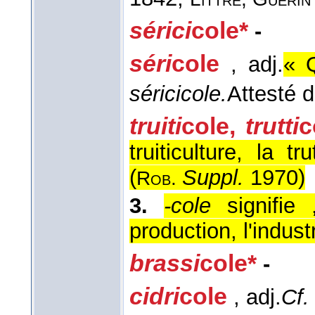
sérici
cole*
-
séri
cole
, adj.
« Q
séricicole.
Attesté 
truiti
cole
,
trutti
c
truiticulture, la tr
(
Suppl.
1970
)
Rob.
3.
-cole
signifie 
production, l'indust
brassi
cole*
-
cidri
cole
, adj.
Cf.