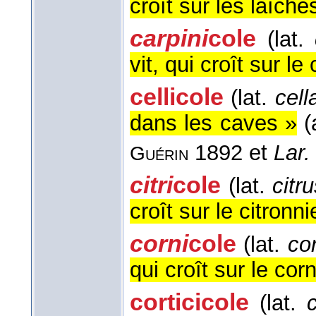
croît sur les laîche
carpini
cole
(lat.
vit, qui croît sur l
celli
cole
(lat.
cell
dans les caves »
(
1892 et
Lar.
Guérin
citri
cole
(lat.
citru
croît sur le citronni
corni
cole
(lat.
co
qui croît sur le corn
cortici
cole
(lat.