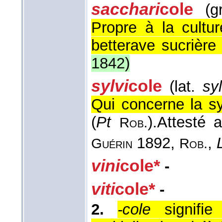
sacchari
cole
(g
Propre à la cultu
betterave sucrière 
1842
)
sylvi
cole
(lat.
syl
Qui concerne la syl
(
Pt
).
Attesté 
Rob.
1892,
,
Guérin
Rob.
vini
cole*
-
viti
cole*
-
2.
-cole
signifie 