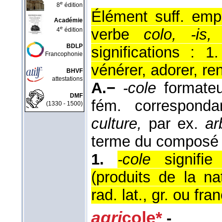
e
8
édition
Élément suff. emp
Académie
e
verbe
colo, -is,
4
édition
BDLP
significations : 1
Francophonie
vénérer, adorer, re
BHVF
attestations
A.−
-cole
formateu
DMF
fém. correspond
(1330 - 1500)
culture,
par ex.
ar
terme du composé es
1.
-cole
signifie 
(produits de la n
rad. lat., gr. ou fran
agri
cole*
-