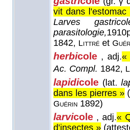
gastri
cole
(gr. γ 
vit dans l'estomac
Larves gastricol
parasitologie,
1910
1842,
et
Littré
Guér
herbi
cole
, adj.
«
Ac. Compl.
1842,
L
lapidi
cole
(lat.
la
dans les pierres »
(
1892)
Guérin
larvi
cole
, adj.
« Q
d'insectes »
(attes