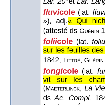
Lar. 20
et
Lar. Lang
fluvi
cole
(lat.
fluv
»)
, adj.
« Qui nich
(attesté ds
1
Guérin
folii
cole
(lat.
foli
sur les feuilles de
1842,
Littré, Guéri
fongi
cole
(lat.
fu
vit sur les cha
(
,
La Vie
Maeterlinck
ds
Ac. Compl.
18