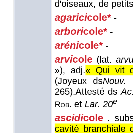
d'oiseaux, de petit
agarici
cole*
-
arbori
cole*
-
aréni
cole*
-
arvi
cole
(lat.
arvu
»)
, adj.
« Qui vit 
(
Joyeux ds
Nouv. 
265).
Attesté ds
Ac
e
et
Lar. 20
Rob.
ascidi
cole
, subs
cavité branchiale 