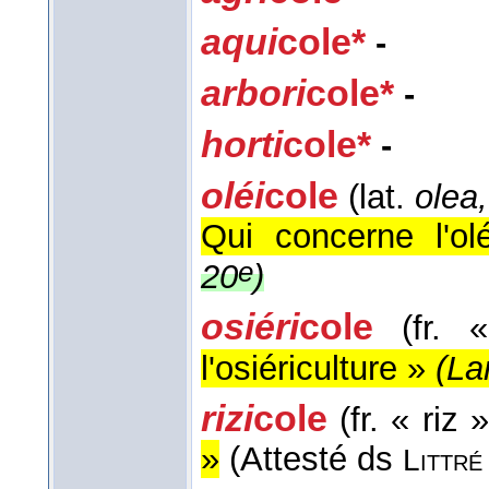
aqui
cole*
-
arbori
cole*
-
horti
cole*
-
oléi
cole
(lat.
olea,
Qui concerne l'olé
e
20
)
osiéri
cole
(fr. «
l'osiériculture »
(
La
rizi
cole
(fr. « riz »
»
(Attesté ds
Littré