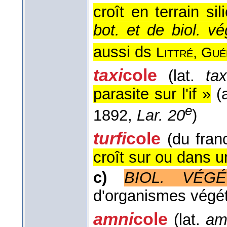
croît en terrain sil
bot. et de biol. v
aussi ds
Littré, Gué
taxi
cole
(lat.
tax
parasite sur l'if »
(a
e
1892,
Lar. 20
)
turfi
cole
(du fran
croît sur ou dans u
c)
BIOL. VÉGÉ
d'organismes végé
amni
cole
(lat.
am