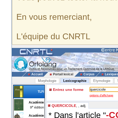
En vous remerciant,
L'équipe du CNRTL
Accueil
Portail lexical
Corpus
Lexique
Morphologie
Lexicographie
Etymologie
Entrez une forme
TLFi
options d'affichage
Académie
QUERCICOLE
, , adj.
e
9
édition
-C
* Dans l'article "
Académie