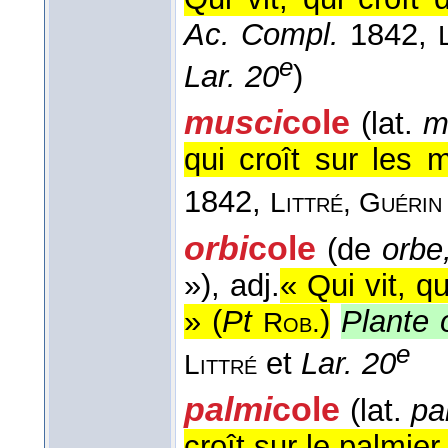
Ac. Compl.
1842,
e
Lar. 20
)
musci
cole
(lat.
m
qui croît sur les
1842,
Littré, Guéri
orbi
cole
(de
orbe
»)
, adj.
« Qui vit, q
» (
Pt
)
Plante 
Rob.
e
et
Lar. 20
Littré
palmi
cole
(lat.
pa
croît sur le palmier