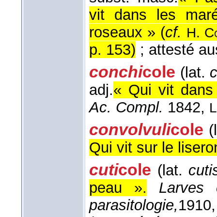
vit dans les mar
roseaux » (
cf.
H. C
p. 153
)
; attesté a
conchi
cole
(lat.
adj.
« Qui vit dan
Ac. Compl.
1842,
L
convolvuli
cole
(
Qui vit sur le lisero
cuti
cole
(lat.
cuti
peau ».
Larves c
parasitologie,
1910