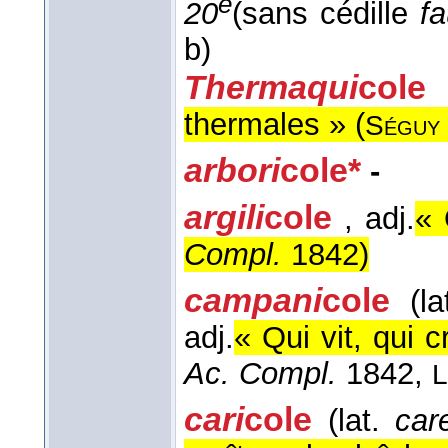
e
20
(sans cédille
f
b)
Thermaqui
cole
thermales » (
Séguy
arbori
cole*
-
argili
cole
, adj.
« 
Compl.
1842
)
campani
cole
(la
adj.
« Qui vit, qui 
Ac. Compl.
1842,
L
cari
cole
(lat.
car