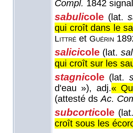
Compl.
1842 signa
sabuli
cole
(lat.
s
qui croît dans le s
et
189
Littré
Guérin
salici
cole
(lat.
sal
qui croît sur les s
stagni
cole
(lat.
d'eau »)
, adj.
« Qui
(attesté ds
Ac. Co
subcorti
cole
(lat
croît sous les écor