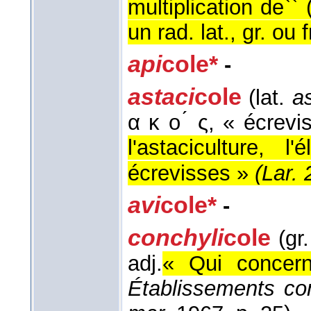
multiplication de`
un rad. lat., gr. ou fr
api
cole*
-
astaci
cole
(lat.
a
α κ ο ́ ς, « écrev
l'astaciculture, 
écrevisses »
(
Lar. 
avi
cole*
-
conchyli
cole
(gr.
adj.
« Qui concern
Établissements co