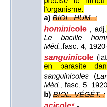
précise le milie
l'organisme.
a)
BIOL. HUM. :
homini
cole
, adj.
Le bacille homin
Méd.,
fasc. 4
, 1920
sanguini
cole
(la
en parasite da
sanguinicoles
(
La
Méd.,
fasc. 5, 1920
b)
BIOL. VÉGÉT. :
aci
cole*
-