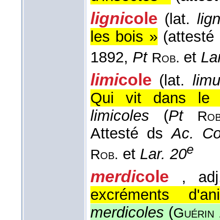
ligni
cole
(lat.
lig
les bois »
(attesté
1892,
Pt
et
La
Rob.
limi
cole
(lat.
limu
Qui vit dans le 
limicoles
(
Pt
Rob
Attesté ds
Ac. Co
e
et
Lar. 20
Rob.
merdi
cole
, adj
excréments d'an
merdicoles
(
Guérin