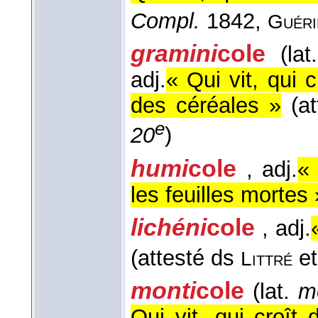
Compl.
1842,
Guér
gramini
cole
(la
adj.
« Qui vit, qui 
des céréales »
(at
e
20
)
humi
cole
, adj.
« 
les feuilles mortes
lichéni
cole
, adj.
(attesté ds
e
Littré
monti
cole
(lat.
m
Qui vit, qui croît