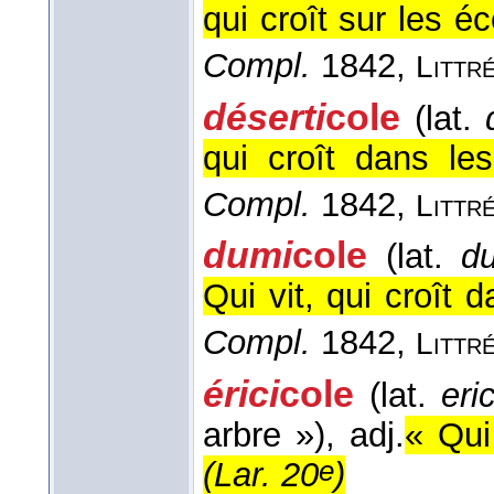
qui croît sur les é
Compl.
1842,
Littr
déserti
cole
(lat.
qui croît dans le
Compl.
1842,
Littr
dumi
cole
(lat.
d
Qui vit, qui croît 
Compl.
1842,
Littr
érici
cole
(lat.
eri
arbre »)
, adj.
« Qui
e
(
Lar. 20
)