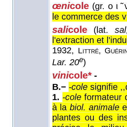
œni
cole
(gr. ο ι ̃
le commerce des v
sali
cole
(lat.
sal
l'extraction et l'ind
1932,
Littré, Guér
e
Lar. 20
)
vini
cole*
-
B.−
-cole
signifie ,
1.
-cole
formateur d'
à la
biol. animale
e
plantes ou des in