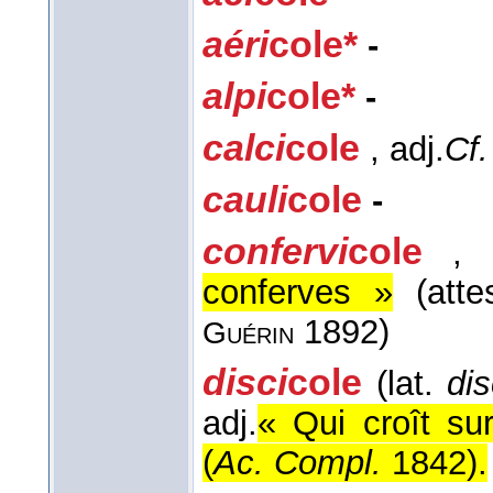
aéri
cole*
-
alpi
cole*
-
calci
cole
, adj.
Cf.
cauli
cole
-
confervi
cole
, 
conferves »
(atte
1892)
Guérin
disci
cole
(lat.
di
adj.
« Qui croît su
(
Ac. Compl.
1842
).