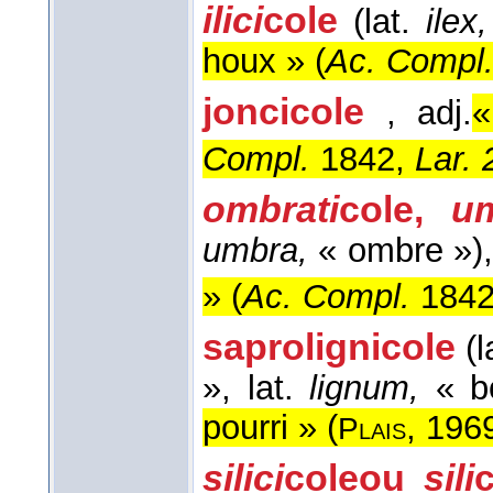
ilici
cole
(lat.
ilex,
houx » (
Ac. Compl
jonci
cole
, adj.
«
Compl.
1842,
Lar. 
ombrati
cole
,
um
umbra,
« ombre »)
» (
Ac. Compl.
184
saproligni
cole
(l
», lat.
lignum,
« b
pourri » (
, 196
Plais
silici
cole
ou
sili
c