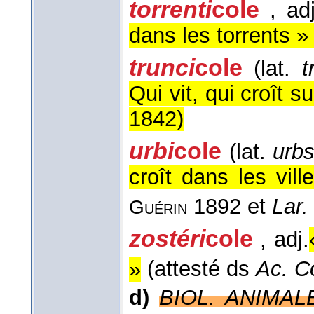
torrenti
cole
, adj
dans les torrents » 
trunci
cole
(lat.
t
Qui vit, qui croît s
1842
)
urbi
cole
(lat.
urbs
croît dans les vill
1892 et
Lar.
Guérin
zostéri
cole
, adj.
»
(attesté ds
Ac. C
d)
BIOL. ANIMAL