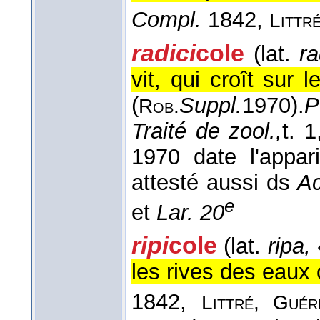
Compl.
1842,
Littr
radici
cole
(lat.
ra
vit, qui croît sur l
(
Suppl.
1970
).
P
Rob.
Traité de zool.,
t. 1
1970 date l'appa
attesté aussi ds
Ac
e
et
Lar. 20
ripi
cole
(lat.
ripa,
les rives des eaux
1842,
Littré, Guér