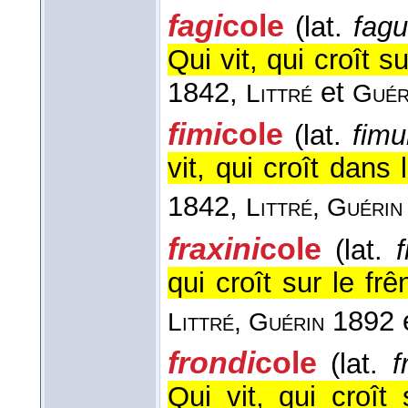
fagi
cole
(lat.
fagu
Qui vit, qui croît s
1842,
et
Littré
Guér
fimi
cole
(lat.
fim
vit, qui croît dans 
1842,
Littré, Guéri
fraxini
cole
(lat.
qui croît sur le frê
1892 
Littré, Guérin
frondi
cole
(lat.
f
Qui vit, qui croît 