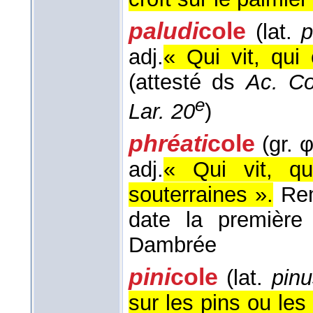
paludi
cole
(lat.
p
adj.
« Qui vit, qui
(attesté ds
Ac. Co
e
Lar. 20
)
phréati
cole
(gr. φ
adj.
« Qui vit, qu
souterraines ».
Rem
date la première
Dambrée
pini
cole
(lat.
pinu
sur les pins ou les