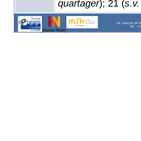
quartager
); 21 (
s.v
44, avenue de l
Tél. : 