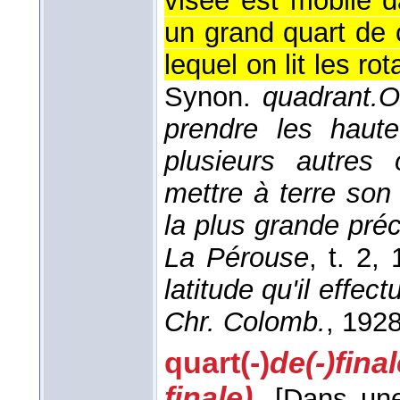
visée est mobile d
un grand quart de c
lequel on lit les rot
Synon.
quadrant.
O
prendre les haute
plusieurs autres 
mettre à terre son 
la plus grande préc
La Pérouse
, t. 2
, 
latitude qu'il effec
Chr. Colomb.
, 192
quart(-)
de(-)fina
finale)
.
[Dans une