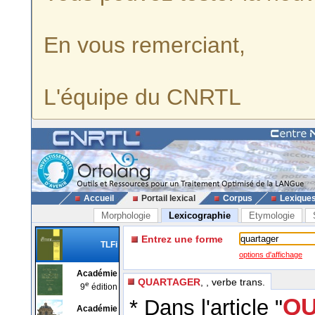
En vous remerciant,
L'équipe du CNRTL
Accueil
Portail lexical
Corpus
Lexique
Morphologie
Lexicographie
Etymologie
Entrez une forme
TLFi
options d'affichage
Académie
QUARTAGER
, , verbe trans.
e
9
édition
QU
* Dans l'article "
Académie