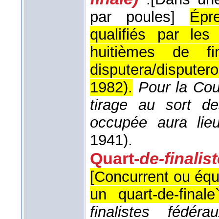
par poules]
Épr
qualifiés par les
huitièmes de fin
disputera/disputer
1982
).
Pour la Co
tirage au sort d
occupée aura lieu
1941
).
Quart-
de-finalis
[Concurrent ou équi
un quart-de-finale
finalistes fédé