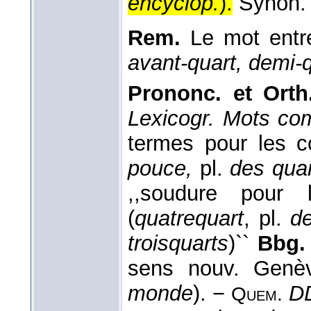
encyclop.
).
Synon
Rem.
Le mot ent
avant-quart, demi-q
Prononc. et Orth.
Lexicogr. Mots co
termes pour les 
pouce,
pl.
des qua
,,soudure pour
(
quatrequart
, pl.
de
troisquarts
)``
Bbg.
sens nouv. Genèv
monde
). −
D
Quem.