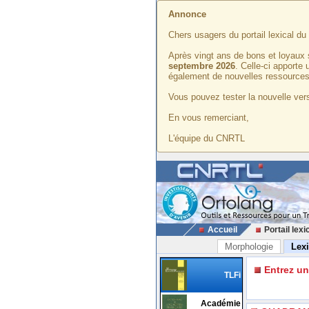
Annonce
Chers usagers du portail lexical d
Après vingt ans de bons et loyaux 
septembre 2026
. Celle-ci apporte
également de nouvelles ressources
Vous pouvez tester la nouvelle vers
En vous remerciant,
L'équipe du CNRTL
Accueil
Portail lexi
Morphologie
Lex
Entrez u
TLFi
Académie