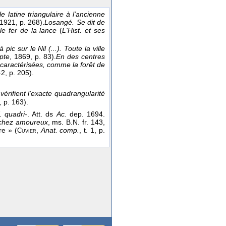
e latine triangulaire à l'ancienne
 1921
, p. 268).
Losangé. Se dit de
le fer de la lance
(
L'Hist. et ses
 pic sur le Nil (...). Toute la ville
pte
, 1869
, p. 83).
En des centres
s caractérisées, comme la forêt de
42
, p. 205).
vérifient l'exacte quadrangularité
, p. 163).
V.
quadri-
. Att. ds
Ac.
dep. 1694.
schez amoureux
, ms. B.N. fr. 143,
re » (
,
Anat. comp.
, t. 1, p.
Cuvier