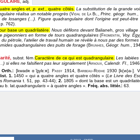
GULAIRE
, adj.
uatre angles et,
p. ext.
, quatre côtés.
La substitution de la grande voil
ngulaire réalisa un notable progrès
(
,
Princ. géogr. hum.
,
Vidal de La Bl.
 de losanges (...). Figure quadrangulaire dont l'origine est peut-être 
 p. 762).
our base un quadrilatère.
Nous défilons devant
Balianeh,
gros village à
e pigeonniers en forme de tours quadrangulaires
(
,
Voy. Égy
Fromentin
n du pétrole, l'atelier de travail humain se révèle à nous par des forme
mides quadrangulaires des puits de forage
(
,
Géogr. hum.
, 19
Brunhes
rité,
subst. fém.
Caractère de ce qui est quadrangulaire.
Les labiées 
...) si elles ne falsifient pas leur signalement
(
,
Calendr. Fl.
, 1946
Arnoux
 Orth.:
[kwadʀ ɑ ̃gylε:ʀ].
1914,
-
1930 [k(w)a-]. 
Passy
Barbeau
Rodhe
ist. 1.
1450 « qui a quatre angles et quatre côtés » (
Le Livre des E
ds
Romania
t. 51, pp. 43-44);
2.
1805 « dont la base est un quadrilatè
u b. lat.
quadrangularis
« à quatre angles ».
Fréq. abs. littér.:
63.