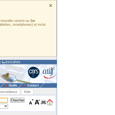
×
e nouvelle version au
1er
ablettes, smartphones) et inclut
Outils
Contact
oncordance
Aide