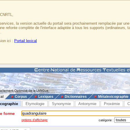
u CNRTL,
services, la version actuelle du portail sera prochainement remplacée par un
 une refonte complète de l'interface adaptée à tous les supports (ordinateurs, t
.
ion ici :
Portail lexical
cal
Corpus
Lexiques
Dictionnaires
Métalexicographie
icographie
Etymologie
Synonymie
Antonymie
Proxémie
C
ne forme
options d'affichage
catégorie :