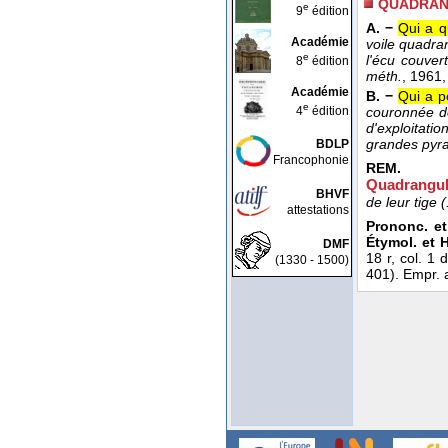
QUADRAN
e
9
édition
A. −
Qui a q
Académie
voile quadra
e
l'écu couvert
8
édition
méth.
, 1961
,
Académie
B. −
Qui a p
e
4
édition
couronnée d
d'exploitatio
grandes pyra
BDLP
Francophonie
REM.
Quadrangula
BHVF
de leur tige (
attestations
Prononc. et
Étymol. et H
DMF
18 r, col. 1 
(1330 - 1500)
401). Empr. a