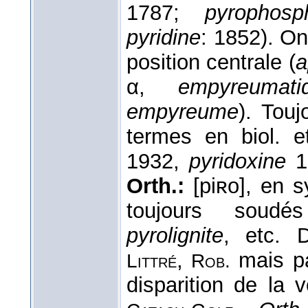
1787;
pyrophosp
pyridine
: 1852). O
position centrale (
a
α,
empyreumati
empyreume
). Touj
termes en biol.
1932,
pyridoxine
1
Orth.:
[piʀo], en sy
toujours soud
pyrolignite
, etc. 
,
mais p
Littré
Rob.
disparition de la 