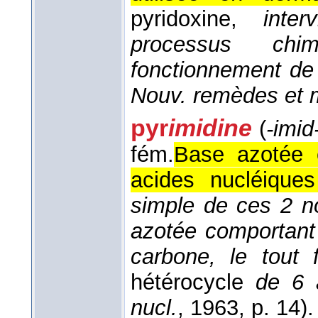
pyridoxine,
inte
processus chi
fonctionnement de
Nouv. remèdes et m
pyr
imidine
(
-imid
fém.
Base azotée 
acides nucléiques
simple de ces 2 n
azotée comportant
carbone, le tout
hétérocycle
de 6 
nucl.
, 1963
, p. 14).