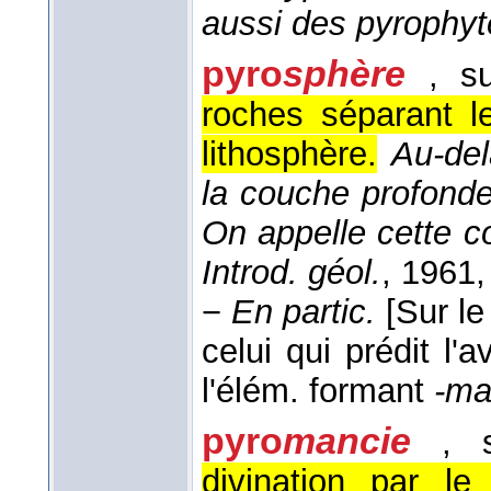
aussi des pyrophyt
pyro
sphère
, s
roches séparant l
lithosphère.
Au-del
la couche profonde
On appelle cette c
Introd. géol.
, 1961
,
−
En partic.
[Sur le
celui qui prédit l'a
l'élém. formant
-ma
pyro
mancie
, 
divination par le