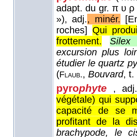
adapt. du gr. π υ ρ ι
»)
, adj.
, minér.
[E
roches]
Qui produ
frottement.
Silex
excursion plus lo
étudier le quartz 
(
,
Bouvard
, t.
Flaub.
pyro
phyte
, adj
végétale) qui supp
capacité de se mu
profitant de la di
brachypode, le ci