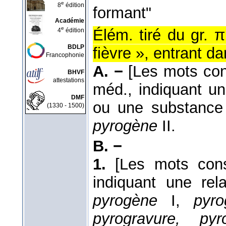
e
8
édition
formant"
Académie
e
Élém. tiré du gr. π
4
édition
BDLP
fièvre », entrant d
Francophonie
A. −
[Les mots con
BHVF
attestations
méd., indiquant un
DMF
ou une substance 
(1330 - 1500)
pyrogène
II.
B. −
1.
[Les mots cons
indiquant une rel
pyrogène
I,
pyro
pyrogravure, py