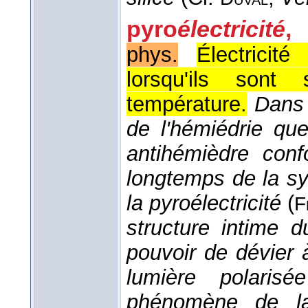
pyro
électricité
,
phys.
Électricit
lorsqu'ils son
température.
Dans 
de l'hémiédrie que
antihémièdre con
longtemps de la sy
la pyroélectricité
(
F
structure intime d
pouvoir de dévier 
lumière polaris
phénomène de la 