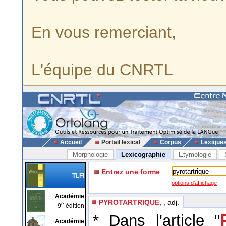
En vous remerciant,
L'équipe du CNRTL
Accueil
Portail lexical
Corpus
Lexique
Morphologie
Lexicographie
Etymologie
Entrez une forme
TLFi
options d'affichage
Académie
PYROTARTRIQUE
, , adj.
e
9
édition
* Dans l'article "
Académie