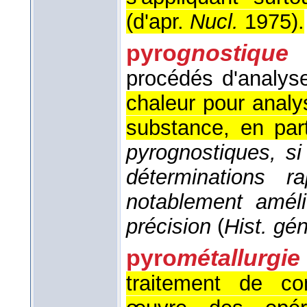
(
d'apr.
Nucl.
1975
).
pyro
gnostique
procédés d'analys
chaleur pour analy
substance, en part
pyrognostiques, si
déterminations r
notablement améli
précision
(
Hist. gén
pyro
métallurgie
traitement de co