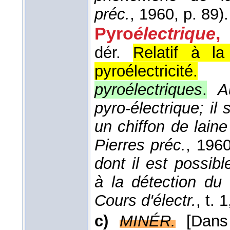
préc.
, 1960
, p. 89).
Pyro
électrique
,
dér.
Relatif à la
pyroélectricité.
pyroélectriques
.
A
pyro-électrique; il
un chiffon de laine
Pierres préc.
, 196
dont il est possibl
à la détection du
Cours d'électr.
, t. 1
c)
MINÉR.
[Dans