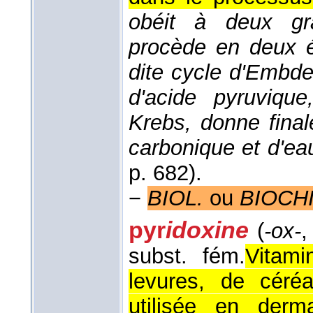
obéit à deux gr
procède en deux ét
dite cycle d'Embde
d'acide pyruvique
Krebs, donne final
carbonique et d'ea
p. 682).
−
BIOL.
ou
BIOCH
pyr
idoxine
(
-ox-
,
subst. fém.
Vitami
levures, de céré
utilisée en derma