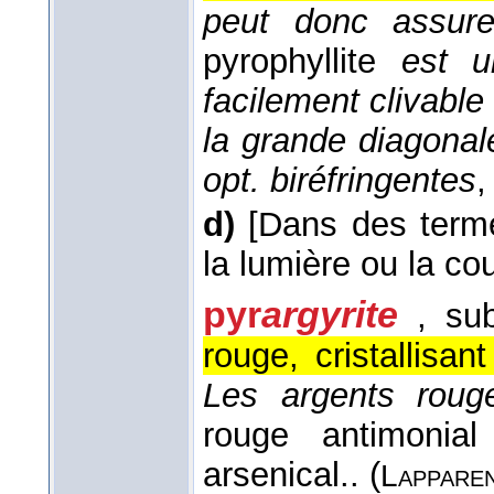
peut donc assure
pyrophyllite
est u
facilement clivable 
la grande diagona
opt. biréfringentes
,
d)
[Dans des terme
la lumière ou la co
pyr
argyrite
, su
rouge, cristallisa
Les argents rouge
rouge antimonial
arsenical.. (
Lappare