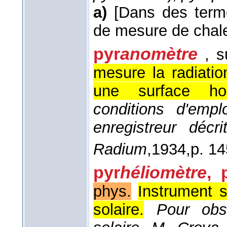
a)
[Dans des term
de mesure de chale
pyr
anomètre
, s
mesure la radiatio
une surface hori
conditions d'emp
enregistreur décr
Radium
,
1934,
p. 14
pyr
héliomètre
,
phys.
Instrument 
solaire.
Pour obse