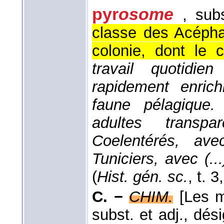
pyr
osome
, sub
classe des Acépha
colonie, dont le 
travail quotidie
rapidement enric
faune pélagique.
adultes transpa
Coelentérés, ave
Tuniciers, avec (.
(
Hist. gén. sc.
, t. 3
C. −
CHIM.
[Les m
subst. et adj., dés