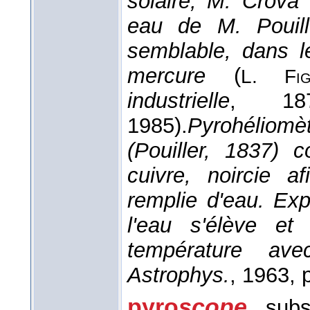
solaire, M. Crova 
eau de M. Pouille
semblable, dans l
mercure
(
L. Fig
industrielle
, 18
1985).
Pyrohéliomè
(Pouiller, 1837) 
cuivre, noircie a
remplie d'eau. Exp
l'eau s'élève et
température av
Astrophys.
, 1963
, 
pyro
scope
, sub