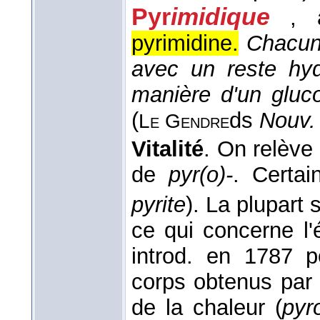
Pyr
imidique
, 
pyrimidine.
Chacun
avec un reste hyd
manière d'un gluco
(
ds
Nouv.
Le Gendre
Vitalité
. On relève 
de
pyr(o)-
. Certai
pyrite
). La plupart 
ce qui concerne l'
introd. en 1787 p
corps obtenus par l
de la chaleur (
pyr