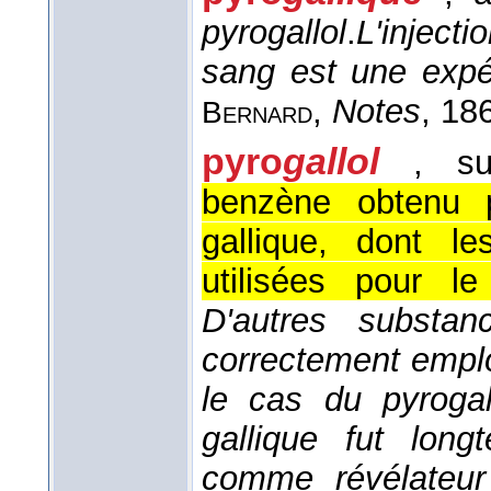
pyrogallol
.
L'inject
sang est une expé
,
Notes
, 18
Bernard
pyro
gallol
, su
benzène obtenu pa
gallique, dont le
utilisées pour l
D'autres substan
correctement emplo
le cas du pyrogal
gallique fut lon
comme révélateur