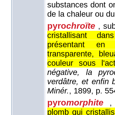
substances dont on
de la chaleur ou du
pyro
chroïte
, su
cristallisant d
présentant en 
transparente, ble
couleur sous l'ac
négative, la pyro
verdâtre, et enfin
Minér.
, 1899
, p. 55
pyro
morphite
,
plomb qui cristall