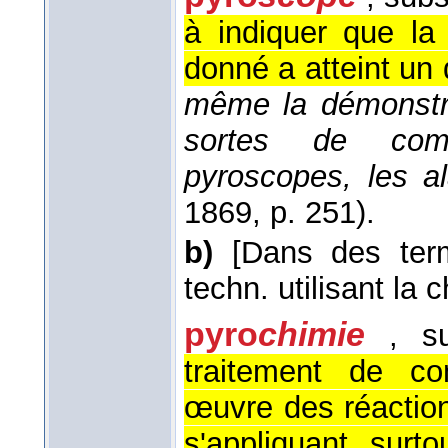
à indiquer que la 
donné a atteint un
même la démonstrat
sortes de combu
pyroscopes, les al
1869
, p. 251).
b)
[Dans des ter
techn. utilisant la c
pyro
chimie
, s
traitement de co
œuvre des réactio
s'appliquant surt