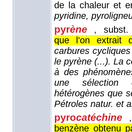
de la chaleur et en
pyridine, pyroligne
pyr
ène
, subst.
que l'on extrait 
carbures cycliques 
le pyrène (...). La 
à des phénomènes
une sélection 
hétérogènes que so
Pétroles natur. et ar
pyro
catéchine
benzène obtenu pa