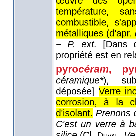
œuvre des opéra
température, sa
combustible, s'ap
métalliques (
d'apr.
−
P. ext.
[Dans 
propriété est en rel
pyro
céram
,
py
céramique*
)
, sub
déposée]
Verre inc
corrosion, à la c
d'isolant.
Prenons 
C'est un verre à 
silice
(
Cl.
,
Ve
Duval