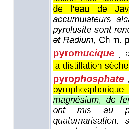
de l'eau de Jav
accumulateurs alca
pyrolusite sont ren
et Radium
, Chim. 
pyro
mucique
, 
la distillation sèch
pyro
phosphate
pyrophosphorique
magnésium, de fe
ont mis au p
quaternarisation,