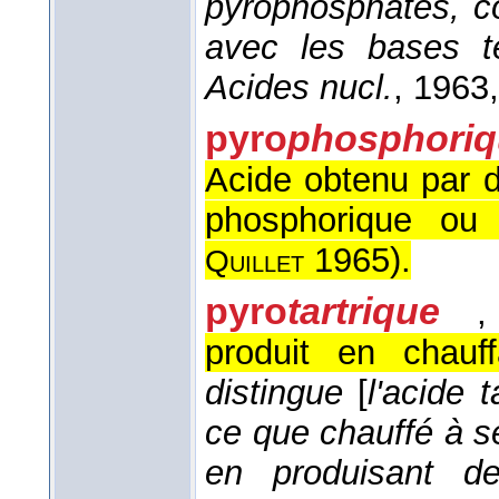
pyrophosphates, co
avec les bases ter
Acides nucl.
, 1963
pyro
phosphoriq
Acide obtenu par 
phosphorique ou
1965
).
Quillet
pyro
tartrique
,
produit en chauff
distingue
[
l'acide t
ce que chauffé à s
en produisant de