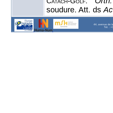
-
Orth
Catach
Golf.
soudure. Att. ds
Ac
44, avenue de l
Tél. : 