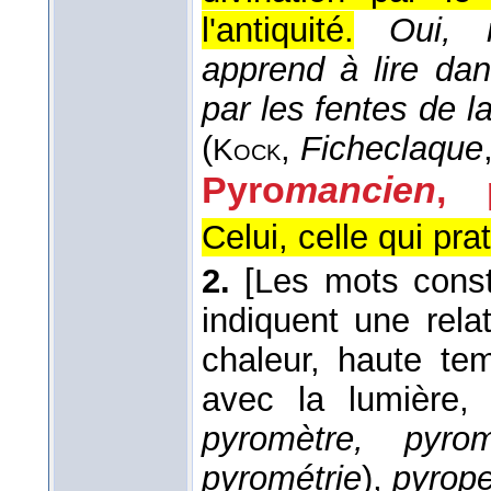
l'antiquité.
Oui, 
apprend à lire dans
par les fentes de la 
(
,
Ficheclaque
Kock
Pyro
mancien
,
Celui, celle qui pra
2.
[Les mots const
indiquent une rela
chaleur, haute te
avec la lumière, 
pyromètre, pyrom
pyrométrie
),
pyrop