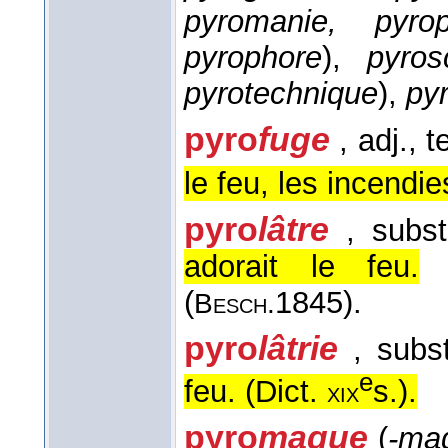
pyromanie, pyrop
pyrophore
),
pyros
pyrotechnique
),
py
pyro
fuge
, adj.
, t
le feu, les incendie
pyro
lâtre
, subst
adorait le feu.
(
1845
).
Besch.
pyro
lâtrie
, subs
e
feu. (
Dict.
s.
).
xix
pyro
maque
(
-ma