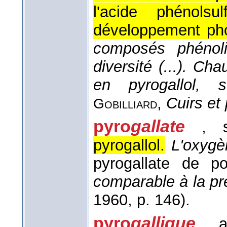
l'acide phénolsu
développement pho
composés phénol
diversité (...). Cha
en pyrogallol, 
,
Cuirs et
Gobilliard
pyro
gallate
, 
pyrogallol.
L'oxygè
pyrogallate de 
comparable à la p
1960
, p. 146).
pyro
gallique
, a