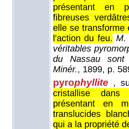
présentant en p
fibreuses verdâtr
elle se transforme
l'action du feu.
M. 
véritables pyromor
du Nassau sont 
Minér.
, 1899
, p. 58
pyro
phyllite
, s
cristallise dan
présentant en ma
translucides blan
qui a la propriété d