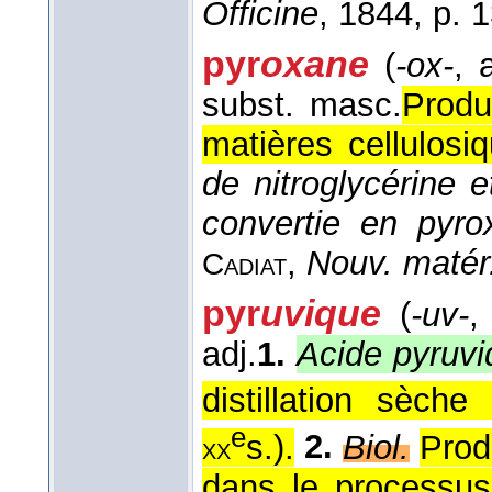
Officine
, 1844
, p. 
pyr
oxane
(
-ox-
, 
subst. masc.
Produ
matières cellulosi
de nitroglycérine 
convertie en pyro
,
Nouv. matér
Cadiat
pyr
uvique
(
-uv-
,
adj.
1.
Acide pyruvi
distillation sèche 
e
s.
).
2.
Biol.
Prod
xx
dans le processus