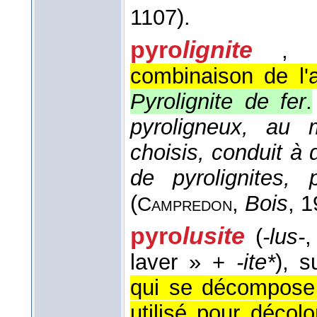
1107).
pyro
lignite
, 
combinaison de l'
Pyrolignite de fer
.
pyroligneux, au
choisis, conduit à
de pyrolignites, 
(
,
Bois
, 
Campredon
pyro
lusite
(
-lus-
,
laver » +
-ite*
)
, s
qui se décompose 
utilisé pour décolo