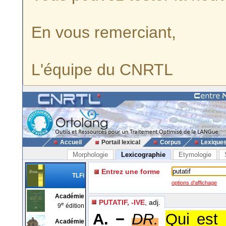
En vous remerciant,
L'équipe du CNRTL
Accueil
Portail lexical
Corpus
Lexique
Morphologie
Lexicographie
Etymologie
Entrez une forme
TLFi
options d'affichage
Académie
PUTATIF, -IVE
, adj.
e
9
édition
A. −
DR.
Qui est 
Académie