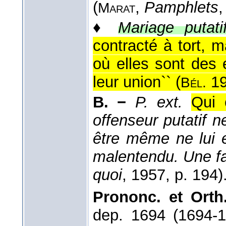
(
,
Pamphlets
,
Marat
♦
Mariage putatif
contracté à tort, 
où elles sont des
leur union`` (
19
Bél.
B. −
P. ext.
Qui 
offenseur putatif ne
être même ne lui e
malentendu. Une fa
quoi
, 1957
, p. 194)
Prononc. et Orth.
dep. 1694 (1694-