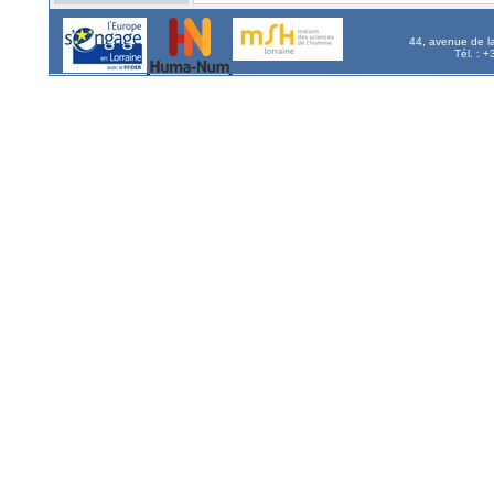
44, avenue de l
Tél. : 