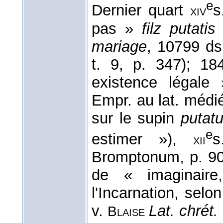
e
Dernier quart
s
xiv
pas »
filz putatis
mariage
, 10799 d
t. 9, p. 347); 1
existence légal
Empr. au lat. médi
sur le supin
putat
e
estimer »),
xii
Bromptonum, p. 9
de « imaginaire
l'Incarnation, selo
v.
Lat. chrét.
Blaise