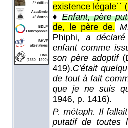
e
8
édition
existence légale`` (
Académie
♦
Enfant, père puta
e
4
édition
de, le père de.
M
BDLP
Francophonie
Phiphi,
a déclaré 
BHVF
enfant comme issu
attestations
son père adoptif
(
DMF
(1330 - 1500)
419).
C'était quelq
de tout à fait comme
que je ne suis qu
1946
, p. 1416).
P. métaph.
Il falla
putatif de toutes 