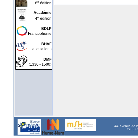
e
8
édition
Académie
e
4
édition
BDLP
Francophonie
BHVF
attestations
DMF
(1330 - 1500)
44, avenue de l
Tél. : 