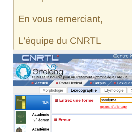
En vous remerciant,
L'équipe du CNRTL
Accueil
Portail lexical
Corpus
Lexique
Morphologie
Lexicographie
Etymologie
Entrez une forme
TLFi
options d'affichage
Académie
e
Erreur
9
édition
Académie