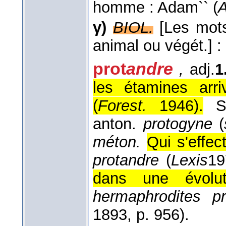
homme : Adam`` (
γ)
BIOL.
[Les mots
animal ou végét.]
:
prot
andre
,
adj.
1
les étamines arri
(
Forest.
1946
).
S
anton.
protogyne
(
méton.
Qui s'effec
protandre
(
Lexis
19
dans une évolut
hermaphrodites pr
1893
, p. 956).