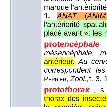
marque l'antériorit
1.
ANAT.
(
ANIM
l'antériorité spati
placé avant »; les 
prot
encéphale
mésencéphale, mé
antérieur.
Au cerve
correspondent les 
,
Zool.,
t. 3
, 
Perrier
proto
thorax
,
su
thorax des insectes