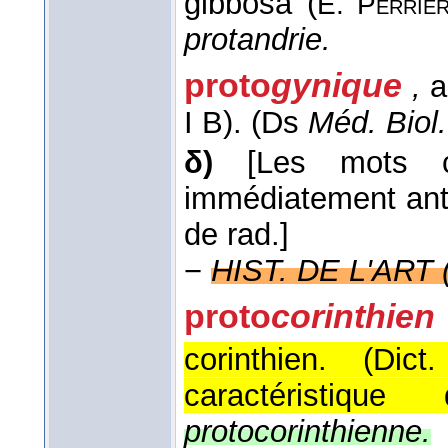
gibbosa (
E. Perrie
protandrie.
proto
gynique
,
a
I B). (Ds
Méd. Biol.
δ)
[Les mots c
immédiatement ant.
de rad.]
−
HIST. DE L'ART (a
proto
corinthien
corinthien. (
Dic
caractéristiqu
protocorinthienne.