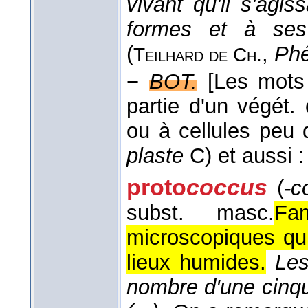
vivant qu'il s'agis
formes et à ses 
(
,
Phé
Teilhard de Ch.
−
BOT.
[Les mots
partie d'un végét. 
ou à cellules peu d
plaste
C) et aussi :
proto
coccus
(
-c
subst. masc.
Fam
microscopiques qu
lieux humides.
Le
nombre d'une cinq