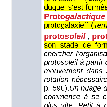
duquel s'est formée
Proto
galactique
protogalaxie`` (
Ter
proto
soleil
pro
,
son stade de form
chercher l'organis
protosoleil à partir
mouvement dans s
rotation nécessair
p. 590).
Un nuage de
commence à se con
plus vite. Petit à 