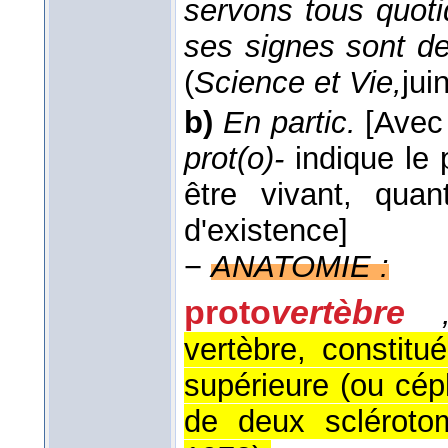
servons tous quoti
ses signes sont de
(
Science et Vie,
jui
b)
En partic.
[Avec 
prot(o)-
indique le 
être vivant, qu
d'existence]
−
ANATOMIE :
proto
vertèbre
vertèbre, constitu
supérieure (ou céph
de deux scléroto