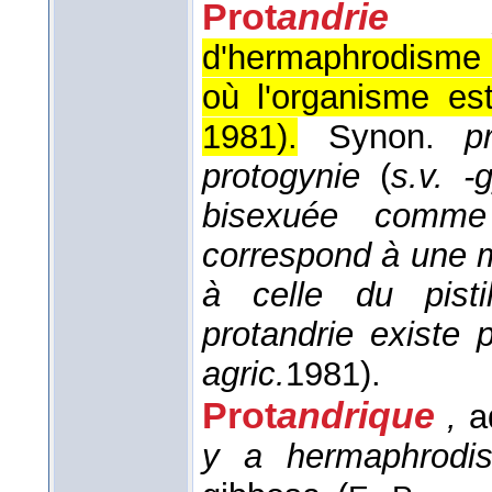
Prot
andrie
d'hermaphrodisme
où l'organisme est
1981
).
Synon.
p
protogynie
(
s.v. -
bisexuée comme 
correspond à une m
à celle du pisti
protandrie existe 
agric.
1981
).
Prot
andrique
,
ad
y a hermaphrodis