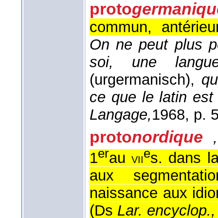
proto
germaniqu
commun, antérieur
On ne peut plus p
soi, une langue
(urgermanisch),
qu
ce que le latin es
Langage,
1968
, p. 
proto
nordique
,
er
e
1
au
s. dans l
vii
aux segmentatio
naissance aux idio
(
Ds
Lar. encyclop., 