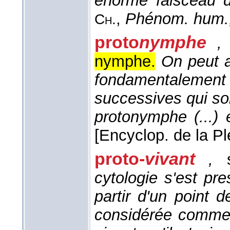
énorme faisceau d
,
Phénom. hum.
Ch.
proto
nymphe
,
nymphe.
On peut a
fondamentalem
successives qui so
protonymphe (...) 
[Encyclop. de la Pl
proto-
vivant
,
s
cytologie s'est pre
partir d'un point d
considérée comme 