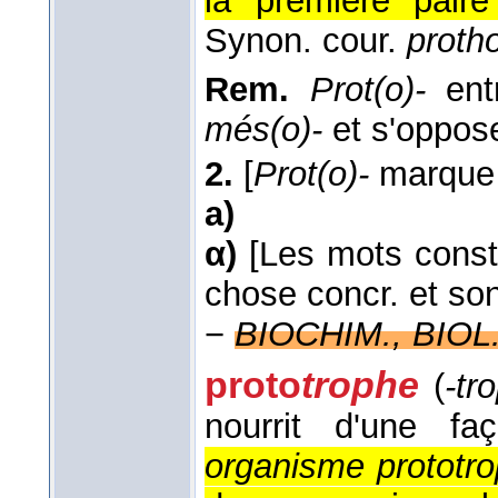
la première paire
Synon. cour.
protho
Rem.
Prot(o)-
ent
més(o)-
et s'oppose
2.
[
Prot(o)-
marque l
a)
α)
[Les mots constr
chose concr. et son
−
BIOCHIM., BIOL.
proto
trophe
(
-tr
nourrit d'une faç
organisme prototro