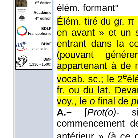
e
8
édition
élém. formant"
Académie
e
Élém. tiré du gr. π 
4
édition
BDLP
en avant » et un s
Francophonie
entrant dans la c
BHVF
attestations
(pouvant génér
DMF
appartenant à de 
(1330 - 1500)
e
vocab. sc.; le 2
él
fr. ou du lat. De
voy., le
o
final de
p
A.−
[
Prot(o)-
si
commencement de
antérieur » (à ce 