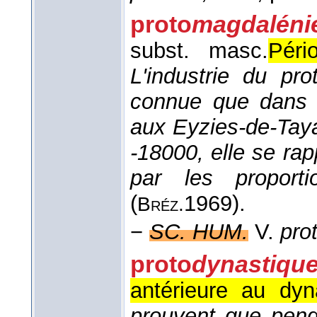
proto
magdaléni
subst. masc.
Péri
L'industrie du pr
connue que dans u
aux Eyzies-de-Tayac
-18000, elle se r
par les proporti
(
1969
).
Bréz.
−
SC. HUM.
V.
pro
proto
dynastiqu
antérieure au dyn
prouvent que pend