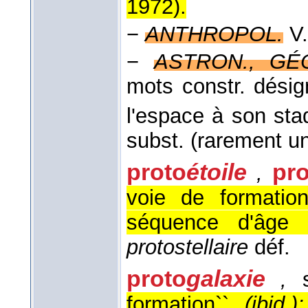
1972
).
−
ANTHROPOL.
V
−
ASTRON., GÉ
mots constr. désig
l'espace à son sta
subst. (rarement un
proto
étoile
pro
,
voie de formation
séquence d'âge 
protostellaire
déf.
proto
galaxie
,
s
formation``
(ibid.