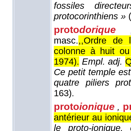
fossiles direct
protocorinthiens »
proto
dorique
masc.
,,Ordre de l
colonne à huit ou
1974
).
Empl. adj.
Q
Ce petit temple es
quatre piliers pr
163).
proto
ionique
p
,
antérieur au ioniqu
le proto-ionique, 