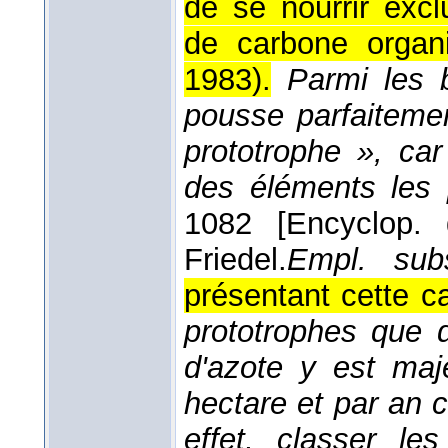
de se nourrir exc
de carbone organi
1983
).
Parmi les b
pousse parfaitement
prototrophe », car
des éléments les
1082 [Encyclop. 
Friedel.
Empl. subs
présentant cette ca
prototrophes que d
d'azote y est maj
hectare et par an 
effet, classer le