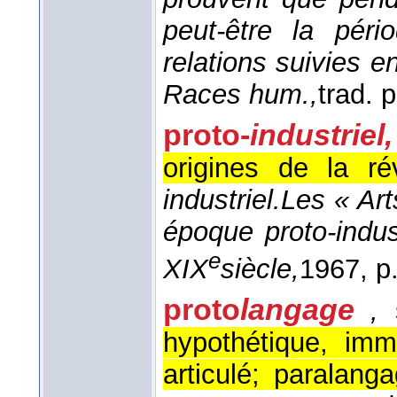
peut-être la péri
relations suivies e
Races hum.,
trad. 
proto-
industriel,
origines de la rév
industriel.
Les « Art
époque proto-indust
e
XIX
siècle,
1967
, p
proto
langage
,
s
hypothétique, imm
articulé; paralang