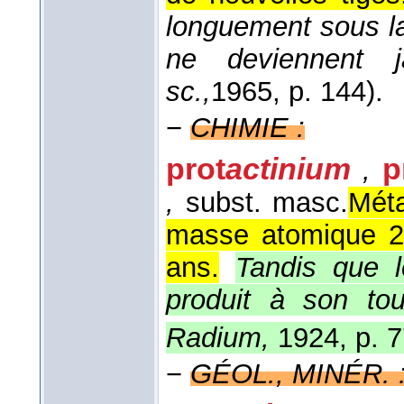
longuement sous la
ne deviennent j
sc.,
1965
, p. 144).
−
CHIMIE :
prot
actinium
p
,
,
subst. masc.
Méta
masse atomique 2
ans.
Tandis que le
produit à son tou
Radium,
1924, p. 
−
GÉOL., MINÉR. 