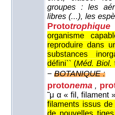
groupes : les aéro
libres (...), les e
Proto
trophique
organisme capab
reproduire dans 
substances inor
défini`` (
Méd. Biol.
−
BOTANIQUE :
proto
nema
pro
,
̃ μ α « fil, filament 
filaments issus de
de nouvelles tiges