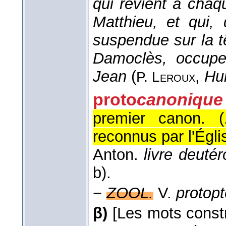
qui revient à chaq
Matthieu, et qui, 
suspendue sur la 
Damoclès, occupe 
Jean
(
,
Hu
P. Leroux
proto
canonique
premier canon. (.
reconnus par l'Égli
Anton.
livre deuté
b).
−
ZOOL.
V.
protopt
β)
[Les mots constr