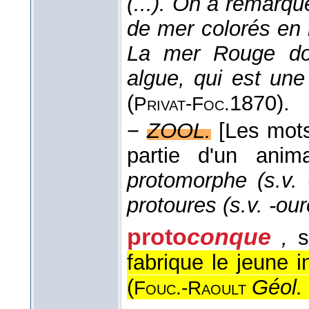
(...). On a remar
de mer colorés en
La mer Rouge do
algue, qui est une
(
1870
).
Privat-Foc.
−
ZOOL.
[Les mots
partie d'un ani
protomorphe (s.v. 
protoures (s.v. -our
proto
conque
,
s
fabrique le jeune 
(
Géol.
Fouc.-Raoult