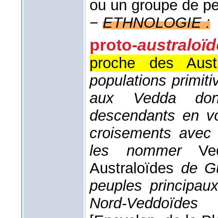
ou un groupe de pe
−
ETHNOLOGIE :
proto-
australoï
proche des Austr
populations primitiv
aux Vedda dont
descendants en voi
croisements avec 
les nommer
Ved
Australoïdes
de Gu
peuples principaux
Nord-Veddoïdes