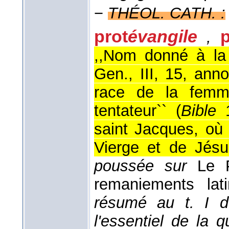
−
THÉOL. CATH. :
prot
évangile
,
,,Nom donné à la 
Gen., III, 15, ann
race de la femme
tentateur`` (
Bible
1
saint Jacques, où 
Vierge et de Jésus
poussée sur
Le P
remaniements la
résumé au t. I de
l'essentiel de la q