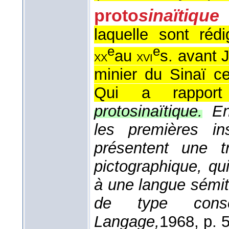
proto
sinaïtique
laquelle sont réd
e
e
au
s. avant 
xx
xvi
minier du Sinaï ce
Qui a rapport
protosinaïtique.
En
les premières ins
présentent une t
pictographique, qu
à une langue sémiti
de type conson
Langage,
1968
, p. 