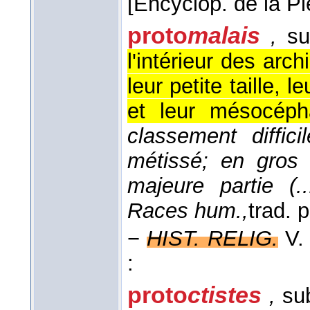
[Encyclop. de la Pl
proto
malais
,
su
l'intérieur des arc
leur petite taille, 
et leur mésocépha
classement diffic
métissé; en gros
majeure partie (..
Races hum.,
trad. 
−
HIST. RELIG.
V
:
proto
ctistes
,
sub