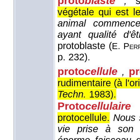
proto
blaste
,
su
végétale qui est 
animal commence 
ayant qualité d'ê
protoblaste (
E. Per
p. 232).
proto
cellule
pr
,
rudimentaire (à l'ori
Techn.
1983
).
Proto
cellulaire
protocellule.
Nous 
vie prise à son 