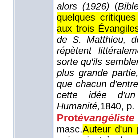
alors (1926)
(
Bibl
quelques critique
aux trois Évangile
de S. Matthieu, d
répètent littéral
sorte qu'ils semble
plus grande partie
que chacun d'entr
cette idée d'un 
Humanité,
1840
, p.
Prot
évangéliste
masc.
Auteur d'un 