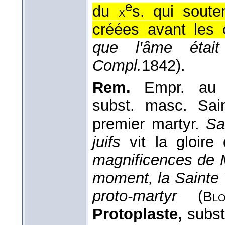
e
du
s. qui soute
x
créées avant les 
que l'âme étai
Compl.
1842
).
Rem.
Empr. au
subst. masc. Sai
premier martyr.
Sa
juifs
vit la gloire
magnificences de M
moment, la Sainte 
proto-martyr
(
Bl
Protoplaste,
subst