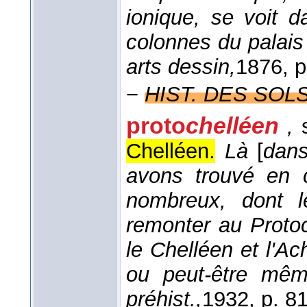
ionique, se voit d
colonnes du palais
arts dessin,
1876
, 
−
HIST. DES SOLS (
proto
chelléen
,
s
Chelléen.
Là
[
dans
avons trouvé en c
nombreux, dont l
remonter au Proto
le Chelléen et l'Ac
ou peut-être mêm
préhist.,
1932
, p. 81