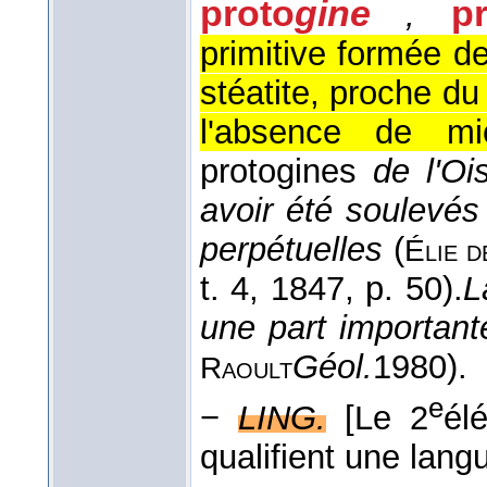
proto
gine
p
,
primitive formée de
stéatite, proche du 
l'absence de mi
protogines
de l'Oi
avoir été soulevés
perpétuelles
(
Élie 
t. 4
, 1847
, p. 50).
L
une part importan
Géol.
1980
).
Raoult
e
−
LING.
[Le 2
él
qualifient une lang