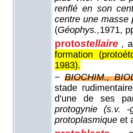
renflé en son cen
centre une masse pl
(
Géophys.,
1971
, p
proto
stellaire
,
a
formation (protoéto
1983
).
−
BIOCHIM., BIO
stade rudimentaire
d'une de ses par
protogynie (s.v. 
protoplasmique
et 