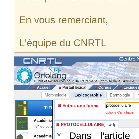
En vous remerciant,
L'équipe du CNRTL
Accueil
Portail lexical
Corpus
Lexique
Morphologie
Lexicographie
Etymologie
Entrez une forme
TLFi
options d'affichage
Académie
PROTOCELLULAIRE
, , adj.
e
9
édition
* Dans l'article 
Académie