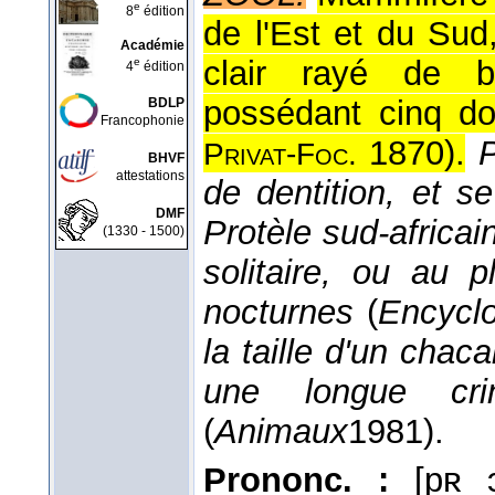
e
8
édition
de l'Est et du Sud
Académie
clair rayé de b
e
4
édition
possédant cinq do
BDLP
Francophonie
1870
).
P
Privat-Foc.
BHVF
attestations
de dentition, et se
DMF
Protèle sud-africai
(1330 - 1500)
solitaire, ou au
nocturnes
(
Encyclo
la taille d'un chaca
une longue cr
(
Animaux
1981
).
Prononc. :
[pʀ ɔ