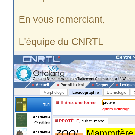
En vous remerciant,
L'équipe du CNRTL
Accueil
Portail lexical
Corpus
Lexique
Morphologie
Lexicographie
Etymologie
Entrez une forme
TLFi
options d'affichage
Académie
PROTÈLE
, subst. masc.
e
9
édition
ZOOL.
Mammifère c
Académie