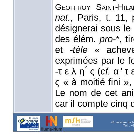
Geoffroy Saint-Hila
nat.,
Paris, t. 11,
désignerai sous l
des élém.
pro-
*, t
et
-tèle
« achevé
exprimées par le fo
-τ ε λ η ́ ς (
cf.
α ̓ τ 
ς « à moitié fini »
Le nom de cet anim
car il compte cinq
44, avenue de l
Tél. : 