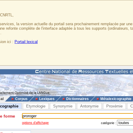
u CNRTL,
services, la version actuelle du portail sera prochainement remplacée par un
 une refonte complète de l'interface adaptée à tous les supports (ordinateurs, t
.
ion ici :
Portail lexical
cal
Corpus
Lexiques
Dictionnaires
Métalexicographie
icographie
Etymologie
Synonymie
Antonymie
Proxémie
C
ne forme
options d'affichage
catégorie :