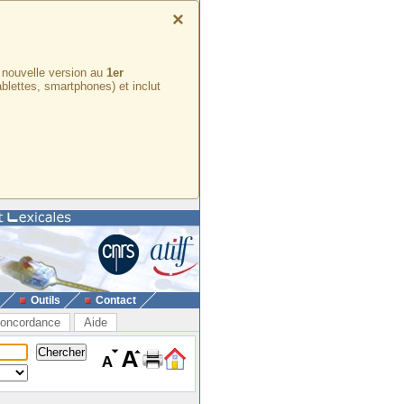
×
e nouvelle version au
1er
ablettes, smartphones) et inclut
Outils
Contact
oncordance
Aide