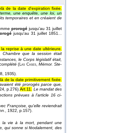
à de la date d'expiration fixée.
terme, une enquête, une loi, un
ôts temporaires et en créaient de
 comme
prorogé
jusqu'au 31 juillet
rorogé
jusqu'au 31 juillet 1851...
a reprise à une date ultérieure.
a Chambre que la session était
stances, le Corps législatif était,
 complété
(
,
Mémor. Ste-
Las Cases
8, 1935
).
 de la date primitivement fixée.
s avaient été prorogés parce que,
924
, p.276).
Art.11.
Le mandat des
tions prévues à l'article 16 ci-
vec Françoise, qu'elle reviendrait
nn.
, 1922
, p.157).
, à la vie à la mort, pendant une
e, qui sonne si féodalement, des