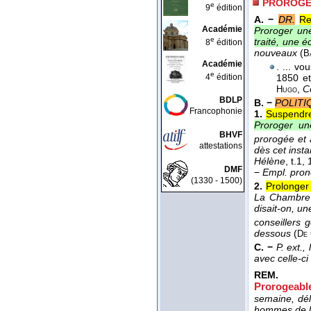
PROROG
e
9
édition
A. −
DR.
Re
Académie
Proroger une
e
traité, une 
8
édition
nouveaux
(
B
Académie
. ... v
e
4
édition
1850 et
,
C
Hugo
BDLP
B. −
POLITI
Francophonie
1.
Suspendre
Proroger un
BHVF
prorogée et 
attestations
dès cet insta
Hélène
, t.1
,
DMF
−
Empl. pron
(1330 - 1500)
2.
Prolonger
La Chambre (
disait-on, un
conseillers 
dessous
(
De 
C. −
P. ext., l
avec celle-c
REM.
Prorogeabl
semaine, dél
hommes de l