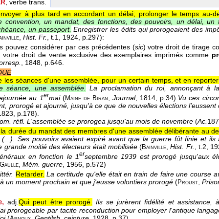
ER
, verbe trans.
nvoyer à plus tard en accordant un délai; prolonger le temps au-del
 convention, un mandat, des fonctions, des pouvoirs, un délai, un 
échéance, un passeport.
Enregistrer les édits qui prorogeaient des imp
,
Hist. Fr.
, t.1
, 1924
, p.297):
ainville
ous pouvez considérer par ces précédentes (
sic
) votre droit de tirage
 votre droit de vente exclusive des exemplaires imprimés comme
p
orresp.
, 1848
, p.646.
QUE
 les séances d'une assemblée, pour un certain temps, et en reporter l
e séance, une assemblée.
La proclamation du roi, annonçant à l
er
ajournée au 1
mai
(
,
Journal
, 1814
, p.34).
Vu ces circon
Maine de Biran
nt, prorogé et ajourné, jusqu'à ce que de nouvelles élections l'eussent
 1823
, p.178).
om. réfl.
L'assemblée se prorogea jusqu'au mois de novembre
(
Ac.
187
 la durée du mandat des membres d'une assemblée délibérante au delà
...). Ses pouvoirs avaient expiré avant que la guerre fût finie et il
e grande moitié des électeurs était mobilisée
(
,
Hist. Fr.
, t.2
, 1
Bainville
er
généraux en fonction le 1
septembre 1939 est prorogé jusqu'aux élec
,
Mém. guerre
, 1956
, p.572)
Gaulle
ittér.
Retarder.
La certitude qu'elle était en train de faire une course a
i à un moment prochain et que j'eusse volontiers prorogé
(
,
Priso
Proust
e,
adj.
Qui peut être prorogé.
Ils se jurèrent fidélité et assistance
ai prorogeable par tacite reconduction pour employer l'antique langag
oi
(
,
Gentilsh. ceinture
, 1928
, p.37).
Arnoux