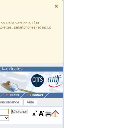
×
e nouvelle version au
1er
ablettes, smartphones) et inclut
Outils
Contact
oncordance
Aide