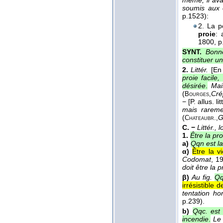
même, il ava
soumis aux e
p.1523):
2. La p
proie
: 
1800
, p
SYNT.
Bonne
constituer un
2.
Littér.
[En
proie facile
désirée
.
Mai
(
Cré
Bourges,
−
[P. allus. l
mais raremen
(
G
Chateaubr.,
C. −
Littér., 
1.
Être la pr
a)
Qqn est la
α)
Être la v
Codomat
, 1
doit être la 
β)
Au fig.
Qq
irrésistible d
tentation ho
p.239).
b)
Qqc. est 
incendie
.
Le 