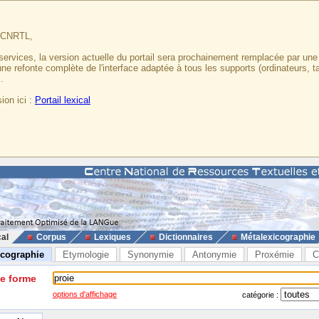
u CNRTL,
services, la version actuelle du portail sera prochainement remplacée par un
 une refonte complète de l'interface adaptée à tous les supports (ordinateurs, t
.
ion ici :
Portail lexical
cal
Corpus
Lexiques
Dictionnaires
Métalexicographie
icographie
Etymologie
Synonymie
Antonymie
Proxémie
C
ne forme
options d'affichage
catégorie :