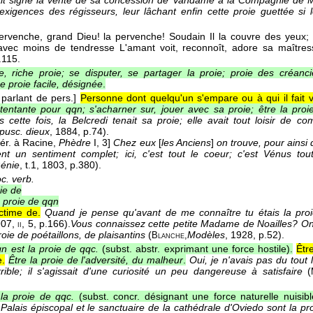
it signé la vente de sa concession de Vandame à la Compagnie de Mon
xigences des régisseurs, leur lâchant enfin cette proie guettée si
ervenche, grand Dieu! la pervenche! Soudain Il la couvre des yeux; i
avec moins de tendresse L'amant voit, reconnoît, adore sa maître
.115.
, riche proie; se disputer, se partager la proie; proie des créanci
e proie facile, désignée
.
 parlant de pers.]
Personne dont quelqu'un s'empare ou à qui il fait v
, tentante pour qqn; s'acharner sur, jouer avec sa proie; être la pro
s cette fois, la Belcredi tenait sa proie; elle avait tout loisir de 
pusc. dieux
, 1884
, p.74).
ittér. à Racine,
Phèdre
I, 3]
Chez eux
[
les Anciens
]
on trouve, pour ainsi
t un sentiment complet; ici, c'est tout le coeur; c'est Vénus tou
énie
, t.1
, 1803
, p.380).
loc. verb.
oie de
 proie de qqn
ictime de.
Quand je pense qu'avant de me connaître tu étais la proie
907
,
, 5, p.166).
Vous connaissez cette petite Madame de Noailles? On p
ii
proie de poétaillons, de plaisantins
(
Modèles
, 1928
, p.52).
Blanche,
n est la proie de qqc.
(subst. abstr. exprimant une force hostile).
Êtr
e.
Être la proie de l'adversité, du malheur
.
Oui, je n'avais pas du tout 
rrible; il s'agissait d'une curiosité un peu dangereuse à satisfaire
(
la proie de qqc.
(subst. concr. désignant une force naturelle nuisib
Palais épiscopal et le sanctuaire de la cathédrale d'Oviedo sont la p