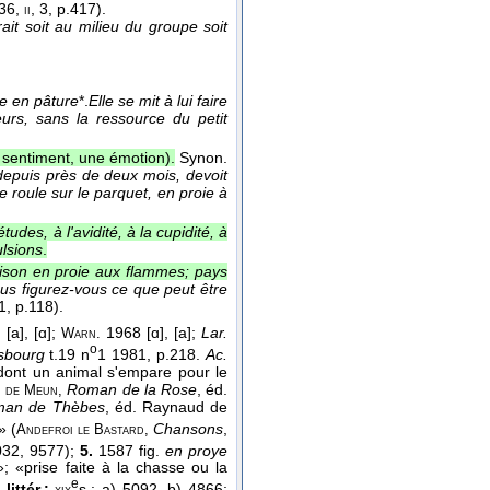
936
,
, 3, p.417).
ii
ait soit au milieu du groupe soit
re en pâture
*.
Elle se mit à lui faire
eurs, sans la ressource du petit
 sentiment, une émotion).
Synon.
 depuis près de deux mois, devoit
se roule sur le parquet, en proie à
tudes, à l'avidité, à la cupidité, à
ulsions
.
son en proie aux flammes; pays
us figurez-vous ce que peut être
1
, p.118).
[a], [ɑ];
1968 [ɑ], [a];
Lar.
.
Warn.
o
asbourg
t.19 n
1 1981, p.218.
Ac.
dont un animal s'empare pour le
Roman de la Rose
, éd.
n de Meun,
man de Thèbes
, éd. Raynaud de
» (
Chansons
,
Andefroi le Bastard,
032, 9577);
5.
1587 fig.
en proye
»; «prise faite à la chasse ou la
e
 littér.:
s.: a) 5092, b) 4866;