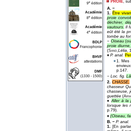
PROIE
, su
e
9
édition
A. −
Académie
1.
Être viva
e
proie convoi
8
édition
déchirer, dé
vautours
.
Il 
Académie
eût été la p
e
4
édition
tombe au fon
−
Oiseau
(ou
BDLP
proie diurne
Francophonie
(
Lélia
, 
Sand,
♦
P. anal.
Per
BHVF
1. Mes 
attestations
envieux
p.147.
DMF
−
Loc. fig.
Lâ
(1330 - 1500)
2.
CHASSE,
chasseur Qui
chasseuse, j
guettée
(
Arn
♦
Aller à la 
lorsque les n
p.79).
♦
(Oiseau, fa
B. −
P. anal.
1.
[En parla