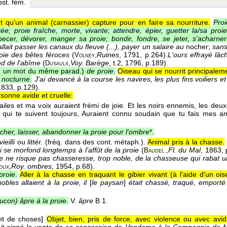
bst. fém.
nt qu'un animal (carnassier) capture pour en faire sa nourriture.
Proi
tée; proie fraîche, morte, vivante; attendre, épier, guetter la/sa proi
pecer, dévorer, manger sa proie; bondir, fondre, se jeter, s'acharner
fallait passer les canaux du fleuve (...), payer un salaire au
nocher;
sans
roie des bêtes féroces
(
Ruines
, 1791
, p.264).
L'ours effrayé lâc
Volney,
d de l'abîme
(
Voy. Barège
, t.2
, 1796
, p.189).
Dusaulx,
 un mot du même parad.)
de proie
.
Oiseau qui se nourrit principalem
, nocturne
.
J'ai devancé à la course les navires, les plus fins voiliers e
1833
, p.129).
sonne avide et cruelle:
ailes et ma voix auraient frémi de joie. Et les noirs ennemis, les deu
 qui te suivent toujours, Auraient connu soudain que tu fais mes 
cher, laisser, abandonner la proie pour l'ombre
*.
vieilli
ou
littér.
(fréq. dans des cont. métaph.).
Animal pris à la chasse.
 se morfond longtemps à l'affût de la proie
(
Fl. du Mal
, 1863
,
Baudel.,
e ne risque pas chasseresse, trop noble, de la chasseuse qui rabat 
Roy. ombres
, 1954
, p.68).
oux,
proie
.
Aller à la chasse en traquant le gibier vivant (à l'aide d'un oi
obles allaient à la proie, il
[
le paysan
]
était chassé, traqué, emporté
ucon) âpre à la proie
.
V.
âpre
B 1.
nt de choses]
Objet, bien, pris de force, avec violence ou avec avidi