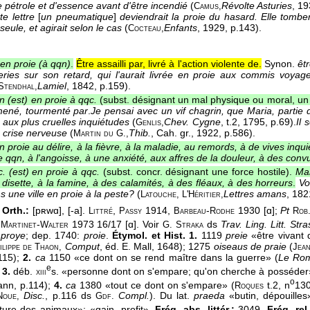
 pétrole et d'essence avant d'être incendié
(
Révolte Asturies
, 1
Camus,
te lettre
[
un pneumatique
]
deviendrait la proie du hasard. Elle tomber
eule, et agirait selon le cas
(
Enfants
, 1929
, p.143).
Cocteau,
en proie (à qqn)
.
Être assailli par, livré à l'action violente de.
Synon.
êt
eries sur son retard, qui l'aurait livrée en proie aux commis voyag
Lamiel
, 1842
, p.159).
Stendhal,
 (est) en proie à qqc.
(subst. désignant un mal physique ou moral, un
mené, tourmenté par
.
Je pensai avec un vif chagrin, que Maria, partie
 aux plus cruelles inquiétudes
(
Chev. Cygne
, t.2
, 1795
, p.69).
Il 
Genlis,
e crise nerveuse
(
Thib.
, Cah. gr.
, 1922
, p.586).
Martin du G.,
n proie au délire, à la fièvre, à la maladie, au remords, à de vives inquié
e qqn, à l'angoisse, à une anxiété, aux affres de la douleur, à des conv
. (est) en proie à qqc.
(subst. concr. désignant une force hostile).
Mai
 disette, à la famine, à des calamités, à des fléaux, à des horreurs
.
Vo
s une ville en proie à la peste?
(
Lettres amans
, 182
Latouche, L'Héritier,
 Orth.:
[pʀwɑ], [-a].
,
1914,
-
1930 [ɑ];
Pt
Littré
Passy
Barbeau
Rodhe
Rob
;
-
1973 16/17 [ɑ]. Voir
ds
Trav. Ling. Litt. Str
Martinet
Walter
G. Straka
:
proye
; dep. 1740:
proie
.
Étymol. et Hist.
1.
1119
preie
«être vivant 
Comput
, éd. E. Mall, 1648); 1275
oiseaus de praie
(
ilippe de Thaon,
Jea
115);
2.
ca
1150 «ce dont on se rend maître dans la guerre» (
Le Ro
e
;
3.
déb.
s. «personne dont on s'empare; qu'on cherche à posséder
xiii
o
ann, p.114);
4.
ca
1380 «tout ce dont on s'empare» (
t.2, n
13
Roques
Disc.
, p.116 ds
Compl.
). Du lat.
praeda
«butin, dépouilles
Noue,
Gdf.
ure des animaux»; «gain, profit».
Fréq. abs. littér.:
3049.
Fréq. rel.