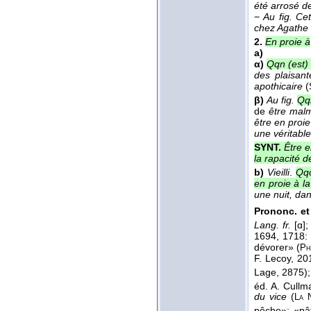
été arrosé de
−
Au fig.
Cet
chez Agathe s
2.
En proie à
a)
α)
Qqn (est) 
des plaisant
apothicaire
(
β)
Au fig.
Qqn
de
être mal
être en proie
une véritabl
SYNT.
Être e
la rapacité d
b)
Vieilli
.
Qqc
en proie à la
une nuit, dan
Prononc. et
Lang. fr.
[ɑ]
1694, 1718
dévorer» (
Ph
F. Lecoy, 20
Lage, 2875)
éd. A. Cullm
du vice
(
La 
pêche»; «pât