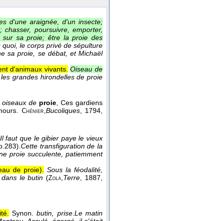
es d'une araignée, d'un insecte;
e; chasser, poursuivre, emporter,
 sur sa proie; être la proie des
 quoi, le corps privé de sépulture
he sa proie, se débat, et Michaël
ent d'animaux vivants.
Oiseau de
t les grandes hirondelles de proie
x
oiseaux de
proie
, Ces gardiens
amours.
Bucoliques
, 1794
,
Chénier,
Il faut que le gibier paye le vieux
 p.283).
Cette transfiguration de la
une proie succulente, patiemment
seau de proie).
Sous la féodalité,
 dans le butin
(
Terre
, 1887
,
Zola,
té.
Synon.
butin, prise
.
Le matin