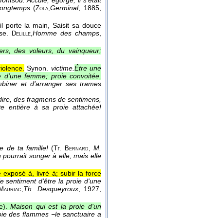
tsou. Acculé, égorgé, il s'était
 longtemps
(
Germinal
, 1885
,
Zola,
l porte la main, Saisit sa douce
sse.
Homme des champs
,
Delille,
ers, des voleurs, du vainqueur;
iolence.
Synon.
victime.
Être une
ie d'une femme; proie convoitée,
combiner et d'arranger ses trames
 dire, des fragmens de sentimens,
te entière à sa proie attachée!
 de ta famille!
(
Tr.
M.
Bernard
,
ourrait songer à elle, mais elle
e exposé à, livré à; subir la force
le sentiment d'être la proie d'une
Th. Desqueyroux
, 1927
,
Mauriac,
le).
Maison qui est la proie d'un
roie des flammes −le sanctuaire a