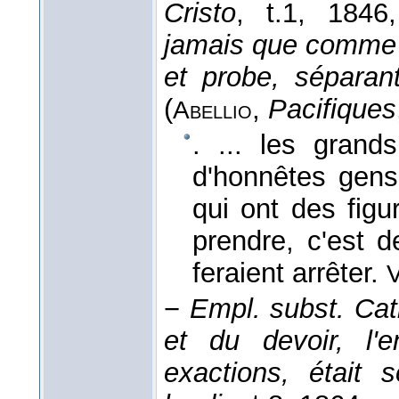
Cristo
, t.1
, 1846
jamais que comme
et probe, séparan
(
,
Pacifiques
Abellio
. ... les grand
d'honnêtes gen
qui ont des figu
prendre, c'est 
feraient arrêter.
−
Empl. subst.
Cat
et du devoir, l'
exactions, était s