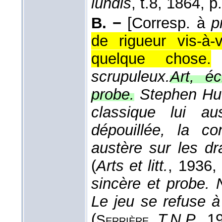
lundis
, t.8
, 1864
, p
B. −
[Corresp. à
p
de rigueur vis-à
quelque chose.
scrupuleux.
Art, éc
probe.
Stephen Huds
classique lui au
dépouillée, la c
austère sur les dr
(
Arts et litt.
, 1936
,
sincère et probe. 
Le jeu se refuse à l
(
,
T.N.P.
, 1
Serrière