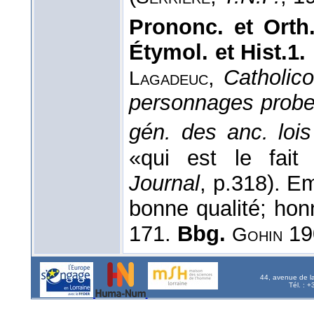
Prononc. et Orth.
Étymol. et Hist.1.
,
Catholic
Lagadeuc
personnages probe
gén. des anc. lois 
«qui est le fai
Journal
, p.318). Em
bonne qualité; hon
171.
Bbg.
19
Gohin
44, avenue de l
Tél. : 