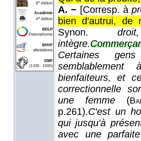
e
8
édition
A. −
[Corresp. à
pr
Académie
bien d'autrui, de 
e
4
édition
Synon.
droi
BDLP
Francophonie
intègre.
Commerçant
BHVF
attestations
Certaines gen
DMF
semblablement 
(1330 - 1500)
bienfaiteurs, et c
correctionnelle s
une femme
(
Ba
p.261).
C'est un ho
qui jusqu'à prése
avec une parfaite