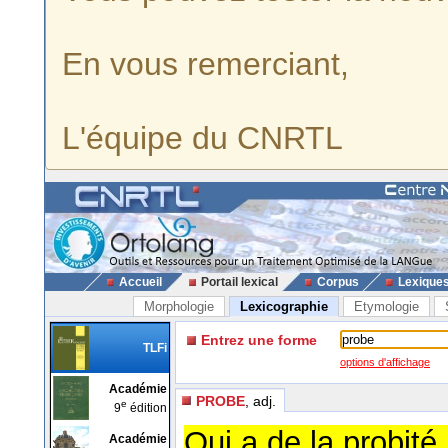
En vous remerciant,
L'équipe du CNRTL
Accueil
Portail lexical
Corpus
Lexique
Morphologie
Lexicographie
Etymologie
Entrez une forme
TLFi
options d'affichage
Académie
PROBE
, adj.
e
9
édition
Qui a de la probité,
Académie