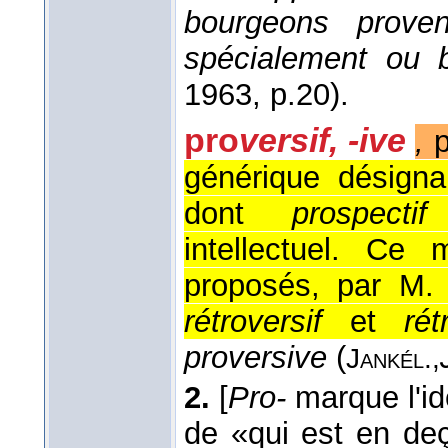
bourgeons prove
spécialement ou b
1963
, p.20).
pro
versif, -ive
,
p
générique désigna
dont
prospectif
m
intellectuel. Ce
proposés, par M.
rétroversif
et
rét
proversive
(
Jankél.,
2.
[
Pro-
marque l'id
de «qui est en de