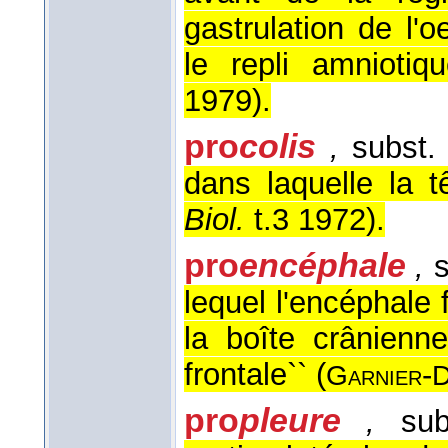
gastrulation de l'
le repli amniotiq
1979
).
pro
colis
,
subst.
dans laquelle la t
Biol.
t.3 1972
).
pro
encéphale
,
s
lequel l'encéphale f
la boîte crânienn
frontale`` (
-
Garnier
D
pro
pleure
,
sub