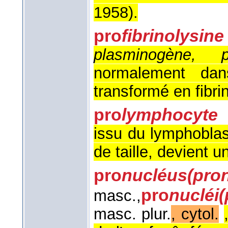
1958
).
pro
fibrinolysine
plasminogène, pr
normalement dan
transformé en fibrin
pro
lymphocyte
issu du lymphoblas
de taille, devient u
pro
nucléus
(pro
pro
nucléi
(
masc.
,
masc. plur.
, cytol.