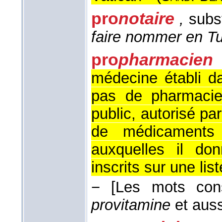
pro
notaire
,
subs
faire nommer en Tu
pro
pharmacien
médecine établi d
pas de pharmacie
public, autorisé par
de médicaments 
auxquelles il do
inscrits sur une list
−
[Les mots cons
provitamine
et auss