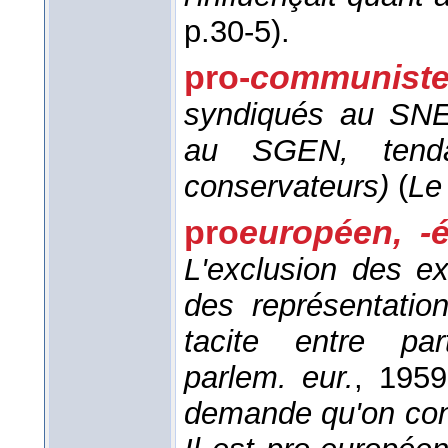
p.30-5).
pro-
communist
syndiqués au SNE
au SGEN, tend
conservateurs)
(
Le
pro
européen, -
L'exclusion des e
des représentatio
tacite entre par
parlem. eur.
, 1959
demande qu'on cons