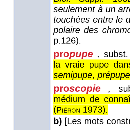
seulement à un arrê
touchées entre le 
polaire des chro
p.126).
pro
pupe
,
subst.
la vraie pupe dan
semipupe
,
prépupe
pro
scopie
,
sub
médium de connaît
(
1973
).
Piéron
b)
[Les mots constr