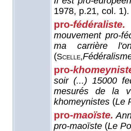
Il est pro-europée
1978
, p.21, col. 1).
pro-
fédéraliste
mouvement pro-féd
ma carrière l'o
(
Fédéralisme
Scelle,
pro-
khomeynis
soir (...) 15000 f
mesurés de la v
khomeynistes
(
Le 
pro-
maoïste.
Ann
pro-maoïste
(
Le Po