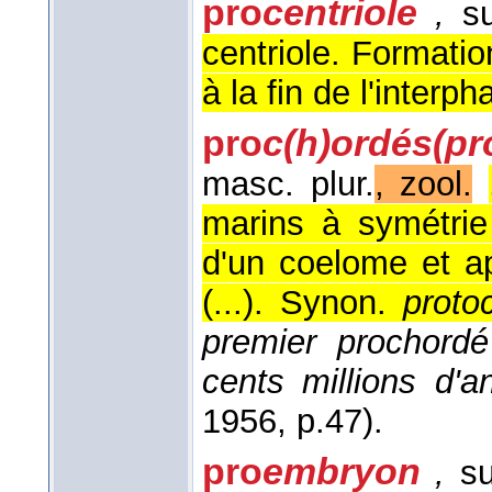
pro
centriole
,
su
centriole. Formati
à la fin de l'interph
pro
c(h)ordés
(pr
masc. plur.
, zool.
marins à symétrie 
d'un coelome et a
(...). Synon.
proto
premier prochordé 
cents millions d'a
1956
, p.47).
pro
embryon
,
su