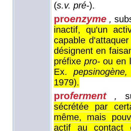
(
s.v. pré-
).
pro
enzyme
,
subs
inactif, qu'un ac
capable d'attaquer
désignent en faisa
préfixe
pro-
ou en l
Ex.
pepsinogène,
1979
).
pro
ferment
,
su
sécrétée par certa
même, mais pouva
actif au contact 