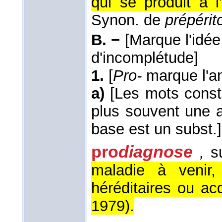
qui se produit à l'
Synon. de
prépérit
B. −
[Marque l'idée
d'incomplétude]
1.
[
Pro-
marque l'an
a)
[Les mots constr
plus souvent une a
base est un subst.]
pro
diagnose
,
su
maladie à venir,
héréditaires ou acq
1979
).