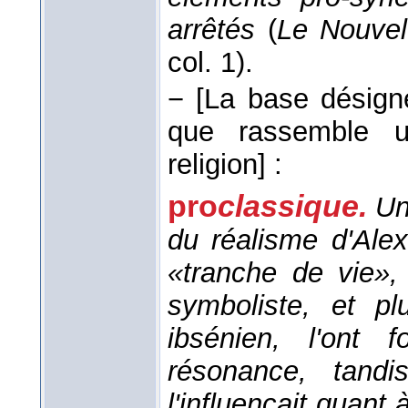
arrêtés
(
Le Nouvel
col. 1).
−
[La base désigne 
que rassemble u
religion]
:
pro
classique.
Un
du réalisme d'Ale
«tranche de vie»,
symboliste, et p
ibsénien, l'ont 
résonance, tandi
l'influençait quant 