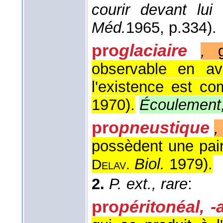
courir devant lu
Méd.
1965
, p.334).
pro
glaciaire
,
g
observable en ava
l'existence est co
1970
).
Écoulement, 
pro
pneustique
,
possèdent une pair
Biol.
1979
).
Delav.
2.
P. ext., rare
:
pro
péritonéal, -