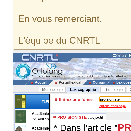
En vous remerciant,
L'équipe du CNRTL
Accueil
Portail lexical
Corpus
Lexique
Morphologie
Lexicographie
Etymologie
Entrez une forme
TLFi
options d'affichage
Académie
PRO-SIONISTE.
, adjectif
e
9
édition
PR
* Dans l'article "
Académie