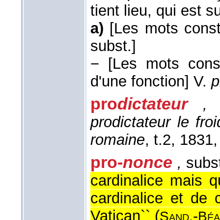
tient lieu, qui est 
a)
[Les mots const
subst.]
−
[Les mots const
d'une fonction]
V.
p
pro
dictateur
,
s
prodictateur le fro
romaine
, t.2
, 1831
,
pro-
nonce
,
subst
cardinalice mais q
cardinalice et de 
Vatican`` (
-
Sand.
Béa