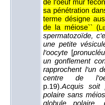
de l'oeuf mûr féco
sa pénétration dans
terme désigne auss
de la méiose`` (
Le
spermatozoïde, c'e
une petite vésicul
l'oocyte
[
pronucléu
un gonflement con
rapprochent l'un d
centre de l'oe
p.19).
Acquis soit 
polaire sans méios
globule polaire