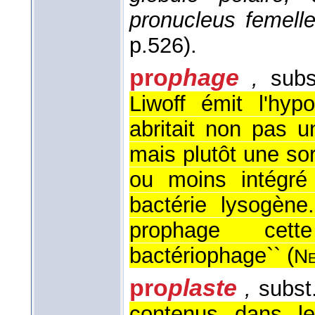
pronucleus femell
p.526).
pro
phage
,
subs
Liwoff émit l'hyp
abritait non pas u
mais plutôt une so
ou moins intégré 
bactérie lysogène
prophage cett
bactériophage`` (
Ne
pro
plaste
,
subst
contenus dans le