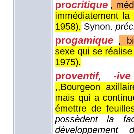
pro
critique
,
méd
immédiatement la c
1958
).
Synon.
préc
pro
gamique
,
bi
sexe qui se réalise
1975
).
pro
ventif, -i
,,Bourgeon axilla
mais qui a continu
émettre de feuilles
possèdent la fa
développement d