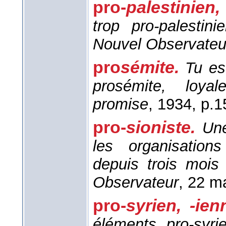
pro-
palestinien,
trop pro-palestin
Nouvel Observateu
pro
sémite.
Tu es
prosémite, loyal
promise
, 1934
, p.1
pro-
sioniste.
Une
les organisations
depuis trois mois
Observateur
, 22 m
pro-
syrien, -ie
éléments pro-syri