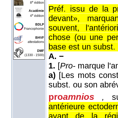
e
8
édition
Préf. issu de la p
Académie
e
devant», marquant
4
édition
BDLP
souvent, l'antéri
Francophonie
chose (ou une per
BHVF
attestations
base est un subst. 
DMF
A. −
(1330 - 1500)
1.
[
Pro-
marque l'ant
a)
[Les mots const
subst. ou son abrév
pro
amnios
,
su
antérieure ectoder
avant de la rég