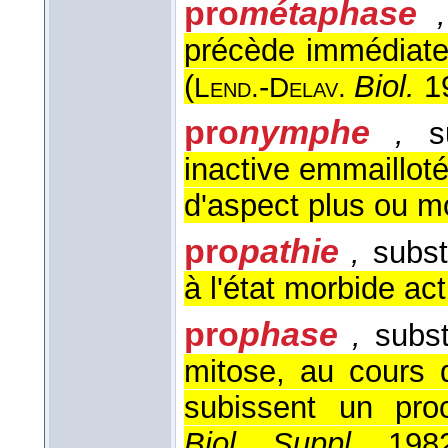
pro
métaphase
,
précède immédiate
(
-
Biol.
1
Lend.
Delav.
pro
nymphe
,
su
inactive emmaillotée
d'aspect plus ou m
pro
pathie
,
subst
à l'état morbide act
pro
phase
,
subst
mitose, au cours 
subissent un pro
Biol. Suppl.
198