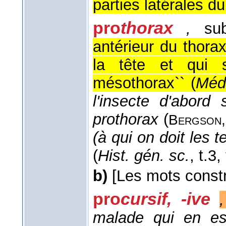
parties latérales du
pro
thorax
,
sub
antérieur du thorax
la tête et qui 
mésothorax`` (
Méd.
l'insecte d'abord
prothorax
(
Bergson,
(à qui on doit les 
(
Hist. gén. sc.
, t.3,
b)
[Les mots constr
pro
cursif, -ive
,
malade qui en es