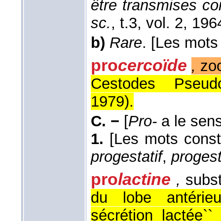
être transmises 
sc.
, t.3, vol. 2
, 196
b)
Rare
.
[Les mots 
pro
cercoïde
,
zoo
Cestodes Pseudop
1979
).
C. −
[
Pro-
a le sens
1.
[Les mots constr
progestatif
,
proges
pro
lactine
,
subst
du lobe antérieu
sécrétion lactée`` 