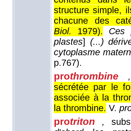
structure simple, i
chacune des caté
Biol.
1979
).
Ces p
plastes
]
(...) déri
cytoplasme matern
p.767).
pro
thrombine
,
sécrétée par le f
associée à la thr
la thrombine.
V.
pr
pro
triton
,
subst