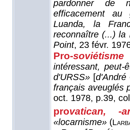
pardonner de 
efficacement au 
Luanda, la Fran
reconnaître (...) l
Point
, 23 févr. 197
Pro-
soviétisme
intéressant, peut-
d'URSS»
[
d'André
français aveuglés p
oct. 1978
, p.39, col
pro
vatican, -
«locarnisme»
(
Larb