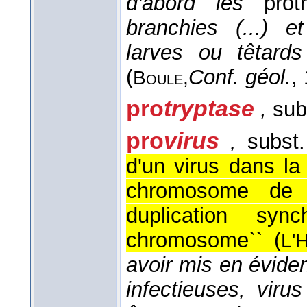
d'abord les
protr
branchies (...) e
larves ou têtard
(
Conf. géol.
,
Boule,
pro
tryptase
,
sub
pro
virus
,
subst.
d'un virus dans la
chromosome de l
duplication sy
chromosome`` (
L'
avoir mis en évide
infectieuses, viru