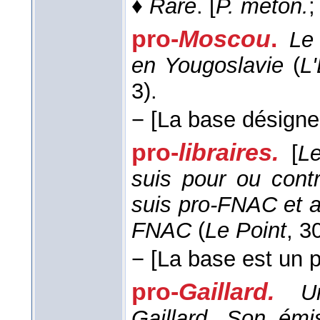
♦
Rare
. [
P. méton.
;
pro-
Moscou
.
Le
en Yougoslavie
(
L
3).
−
[La base désigne 
pro-
libraires.
[
Le
suis pour ou contr
suis pro-FNAC et ant
FNAC
(
Le Point
, 3
−
[La base est un 
pro-
Gaillard.
U
Gaillard. Son émi