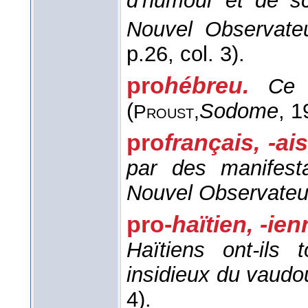
d'humour et de sc
Nouvel Observate
p.26, col. 3).
pro
hébreu.
Ce 
(
Sodome
, 1
Proust,
pro
français, -ai
par des manifesta
Nouvel Observateu
pro-
haïtien, -ie
Haïtiens ont-ils 
insidieux du vaudo
4).