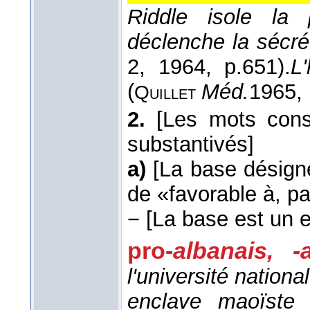
Riddle isole la 
déclenche la sécré
2
, 1964
, p.651).
L
(
Méd.
1965
,
Quillet
2.
[Les mots cons
substantivés]
a)
[La base désig
de «favorable à, pa
−
[La base est un 
pro-
albanais, -
l'université nation
enclave maoïste 