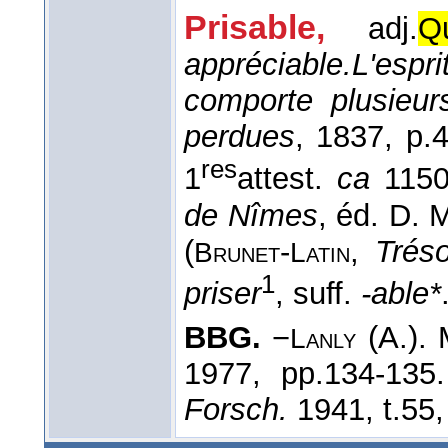
Prisable,
adj.
Q
appréciable.
L'espr
comporte plusieurs
perdues
, 1837
, p.4
res
1
attest.
ca
115
de Nîmes
, éd. D. 
(
-
,
Tréso
Brunet
Latin
1
priser
, suff.
-able*
BBG.
−
(A.). 
Lanly
1977, pp.134-13
Forsch.
1941, t.55,