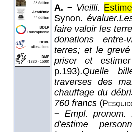
e
8
édition
A. −
Vieilli.
Estime
Académie
Synon.
évaluer.
Les
e
4
édition
faire valoir les te
BDLP
Francophonie
donations entre-
BHVF
attestations
terres; et le grev
DMF
priser et estimer
(1330 - 1500)
p.193).
Quelle bil
traverses des ma
chauffage du débris
760 francs
(
Pesquid
−
Empl. pronom. r
d'estime person