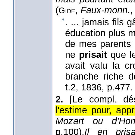
(
,
Faux-monn.
,
Gide
. ... jamais fils
éducation plus m
de mes parents é
ne
prisait
que le
avait valu la c
branche riche d
t.2
, 1836
, p.477.
2.
[Le compl. dé
l'estime pour, appr
Mozart ou d'Ho
p.100).
Il en pris