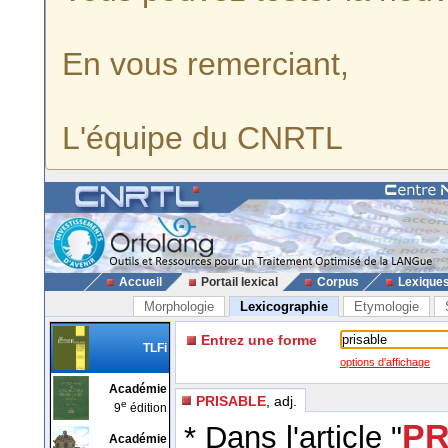
En vous remerciant,
L'équipe du CNRTL
Accueil
Portail lexical
Corpus
Lexique
Morphologie
Lexicographie
Etymologie
Entrez une forme
TLFi
options d'affichage
Académie
PRISABLE
, adj.
e
9
édition
PR
* Dans l'article "
Académie