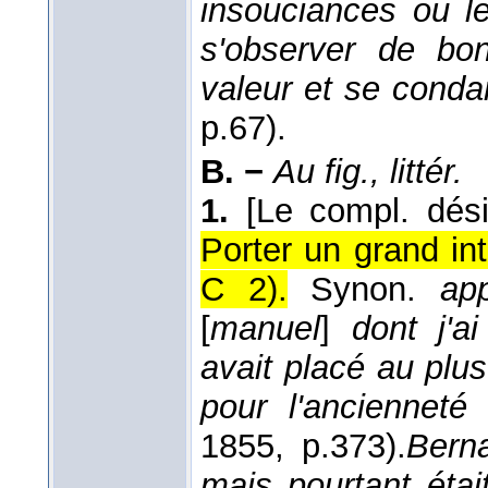
insouciances ou le
s'observer de bo
valeur et se cond
p.67).
B. −
Au fig., littér.
1.
[Le compl. dési
Porter un grand int
C 2).
Synon.
app
[
manuel
]
dont j'ai
avait placé au plus
pour l'ancienneté 
1855
, p.373).
Berna
mais pourtant étai