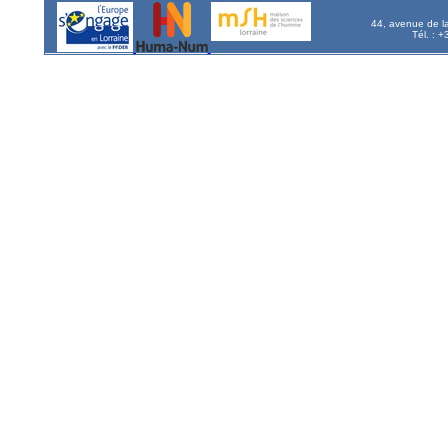
44, avenue de l
Tél. : 