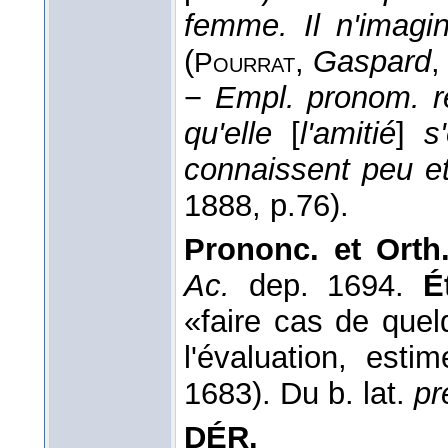
femme. Il n'imagin
(
,
Gaspard
,
Pourrat
−
Empl. pronom. r
qu'elle
[
l'amitié
]
s'
connaissent peu et
1888
, p.76).
Prononc. et Orth.
Ac.
dep. 1694.
É
«faire cas de quel
l'évaluation, estim
1683). Du b. lat.
pr
DÉR.