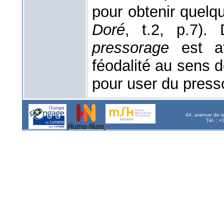
pour obtenir quelq
Doré
, t.2, p.7).
pressorage
est at
féodalité au sens d
pour user du press
44, avenue de l
Tél. : 