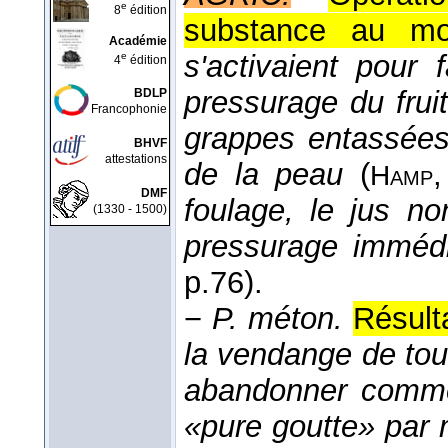
e
8
édition
substance au mo
Académie
s'activaient pour 
e
4
édition
pressurage du fruit
BDLP
Francophonie
grappes entassées 
BHVF
attestations
de la peau
(
Hamp
DMF
foulage, le jus n
(1330 - 1500)
pressurage imméd
p.76).
−
P. méton.
Résulta
la vendange de tou
abandonner comme 
«pure goutte» par m