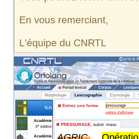
En vous remerciant,
L'équipe du CNRTL
Accueil
Portail lexical
Corpus
Lexique
Morphologie
Lexicographie
Etymologie
Entrez une forme
TLFi
options d'affichage
Académie
PRESSURAGE
, subst. masc.
e
9
édition
AGRIC.
Opérat
Académie