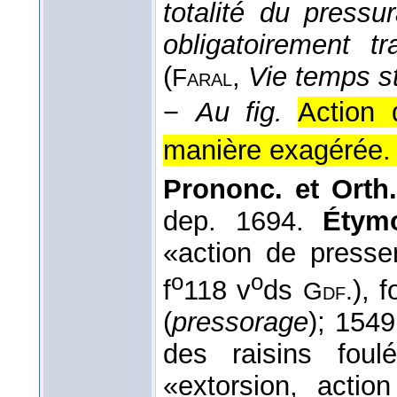
totalité du pressu
obligatoirement t
(
,
Vie temps s
Faral
−
Au fig.
Action 
manière exagérée. 
Prononc. et Orth.
dep. 1694.
Étymo
«action de presse
o
o
f
118 v
ds
), 
Gdf.
(
pressorage
); 154
des raisins fou
«extorsion, actio