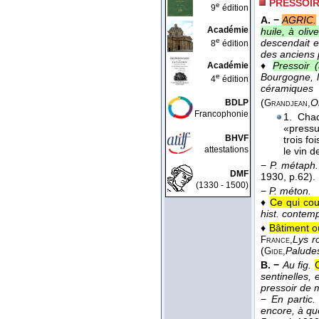
PRESSOI
e
9
édition
A. −
AGRIC.
Académie
huile, à oliv
e
descendait e
8
édition
des anciens
♦
Pressoir (
Académie
Bourgogne, l
e
4
édition
céramiques l
(
O
BDLP
Grandjean,
Francophonie
1. Cha
«pressu
BHVF
trois fo
attestations
le vin d
−
P. métaph.
DMF
1930
, p.62).
(1330 - 1500)
−
P. méton.
♦
Ce qui cou
hist. contem
♦
Bâtiment où
Lys r
France,
(
Palude
Gide,
B. −
Au fig.
C
sentinelles, 
pressoir de m
−
En partic.
encore, à qu