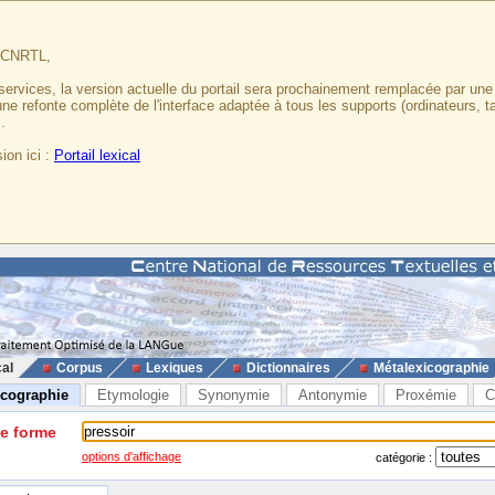
u CNRTL,
services, la version actuelle du portail sera prochainement remplacée par un
 une refonte complète de l'interface adaptée à tous les supports (ordinateurs, t
.
ion ici :
Portail lexical
cal
Corpus
Lexiques
Dictionnaires
Métalexicographie
icographie
Etymologie
Synonymie
Antonymie
Proxémie
C
ne forme
options d'affichage
catégorie :