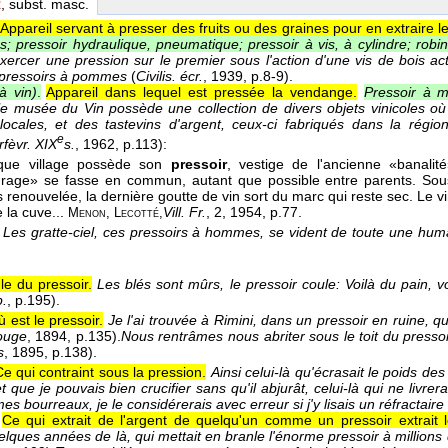
R
, subst. masc.
Appareil servant à presser des fruits ou des graines pour en extraire le 
es; pressoir hydraulique, pneumatique; pressoir à vis, à cylindre; robi
xercer une pression sur le premier sous l'action d'une vis de bois ac
 pressoirs à pommes
(
Civilis. écr.
, 1939
, p.8-9).
à vin)
.
Appareil dans lequel est pressée la vendange.
Pressoir à m
e musée du Vin possède une collection de divers objets vinicoles où f
ocales, et des tastevins d'argent, ceux-ci fabriqués dans la région
e
rfèvr. XIX
s.
, 1962
, p.113):
que village possède son
pressoir
, vestige de l'ancienne «banalité
rage» se fasse en commun, autant que possible entre parents. Sous
is renouvelée, la dernière goutte de vin sort du marc qui reste sec. Le 
e la cuve...
Vill. Fr.
, 2
, 1954
, p.77.
Menon, Lecotté,
Les gratte-ciel, ces pressoirs à hommes, se vident de toute une huma
le du pressoir.
Les blés sont mûrs, le pressoir coule: Voilà du pain, vo
p.
, p.195).
 est le pressoir.
Je l'ai trouvée à Rimini, dans un pressoir en ruine, q
ouge
, 1894
, p.135).
Nous rentrâmes nous abriter sous le toit du presso
s
, 1895
, p.138).
e qui contraint sous la pression.
Ainsi celui-là qu'écrasait le poids des
et que je pouvais bien crucifier sans qu'il abjurât, celui-là qui ne livre
es bourreaux, je le considérerais avec erreur si j'y lisais un réfractaire
Ce qui extrait de l'argent de quelqu'un comme un pressoir extrait le
elques années de là, qui mettait en branle l'énorme pressoir à millions