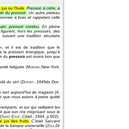
jus ou l'huile.
Pressoir à cidre, à
net du pressoir
.
Un autre plateau
tionnée à bras et rappelant celle
ain; pressoir continu
.
En pleine
igurent, hors les pressoirs, des
 suivant une tradition séculaire
», et il est de tradition que le
 la pression énergique, jusqu'à
vin du
pressoir
est moins bon que
nité fatiguée
(
New-York
,
Morand,
ilà du vin!
(
, 1849
ds
Doc.
Dupont
ui sert aujourd'hui de magasin
(
A.
ir que nous avions à peine quitté
 remparts, et sur qui veillaient les
rait que son rire méprisant sous le
(
-
Citad.
, 1944
, p.602).
Saint
Exup.,
 jus des fruits.
C'était Saccard
 de la banque universelle
(
Dr
Zola,