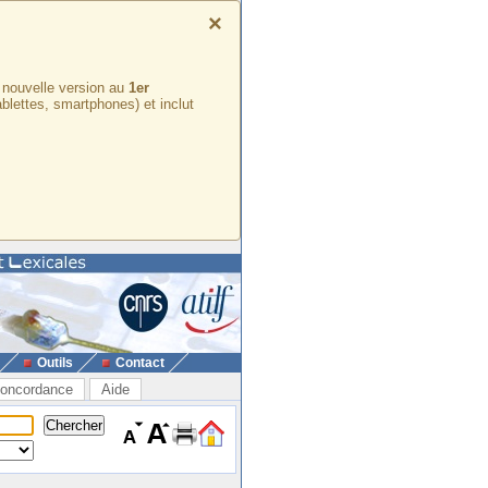
×
e nouvelle version au
1er
ablettes, smartphones) et inclut
Outils
Contact
oncordance
Aide