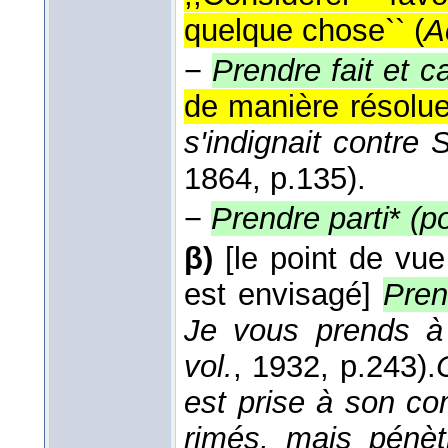
quelque chose`` (
A
−
Prendre fait et 
de manière résolue
s'indignait contre
1864
, p.135).
−
Prendre parti
*
(p
β)
[le point de vu
est envisagé]
Pren
Je vous prends à 
vol.
, 1932
, p.243).
est prise à son co
rimés, mais pénèt