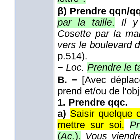
β)
Prendre qqn/qq
par la taille
.
Il y
Cosette par la mai
vers le boulevard d
p.514).
−
Loc.
Prendre le t
B. −
[Avec déplac
prend et/ou de l'obj
1.
Prendre qqc.
a)
Saisir quelque 
mettre sur soi.
Pr
(
Ac.
).
Vous viendr