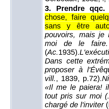
3.
Prendre qqc.
chose, faire quel
sans y être auto
pouvoirs, mais je
moi de le faire
(
Ac.
1935
).
L'exécut
Dans cette extrémi
proposer à l'Évêq
vill.
, 1839
, p.72).
Ni
«Il me le paiera! il
tout pris sur moi (.
chargé de l'inviter
(