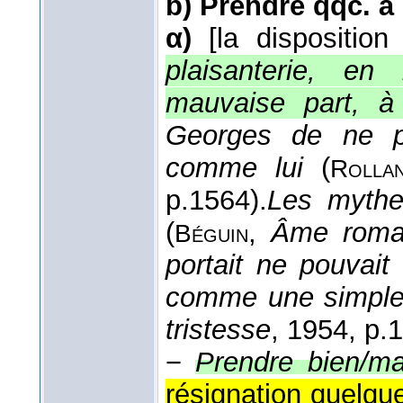
b)
Prendre qqc. à
α)
[la disposition
plaisanterie, e
mauvaise part, à 
Georges de ne pa
comme lui
(
Rolla
p.1564).
Les mythes
(
,
Âme roma
Béguin
portait ne pouvait
comme une simple
tristesse
, 1954
, p.
−
Prendre bien/ma
résignation quelqu