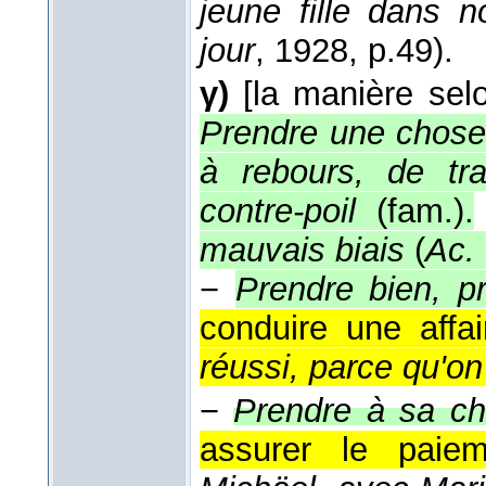
jeune fille dans n
jour
, 1928
, p.49).
γ)
[la manière selo
Prendre une chose 
à rebours, de tra
contre-poil
(fam.).
mauvais biais
(
Ac.
−
Prendre bien, p
conduire une affa
réussi, parce qu'on 
−
Prendre à sa ch
assurer le paie