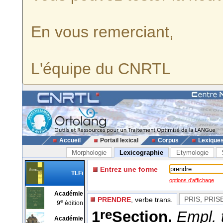
En vous remerciant,
L'équipe du CNRTL
Accueil
Portail lexical
Corpus
Lexique
Morphologie
Lexicographie
Etymologie
Entrez une forme
TLFi
options d'affichage
Académie
PRIS, PRIS
PRENDRE
, verbe trans.
e
9
édition
re
1
Section.
Empl. 
Académie