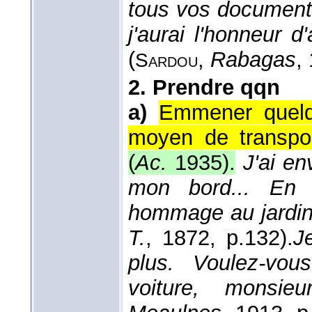
tous vos documents..
j'aurai l'honneur d
(
,
Rabagas
,
Sardou
2.
Prendre qqn
a)
Emmener quelq
moyen de transpor
(
Ac.
1935
).
J'ai en
mon bord... En a
hommage au jardin
T.
, 1872
, p.132).
J
plus. Voulez-vo
voiture, monsi