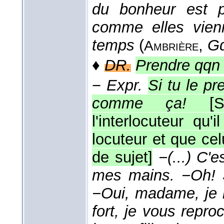
du bonheur est p
comme elles vien
temps
(
,
Gd
Ambrière
♦
DR.
Prendre qqn 
−
Expr.
Si tu le p
comme ça!
[S'
l'interlocuteur qu
locuteur et que cel
de sujet]
−(...) C'e
mes mains. −Oh! S
−Oui, madame, je 
fort, je vous repr