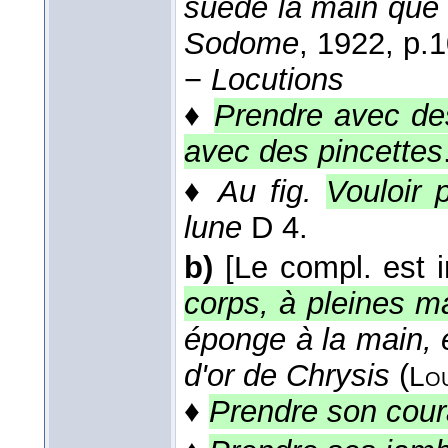
suède la main que l
Sodome
, 1922
, p.
−
Locutions
♦
Prendre avec de
avec des pincettes
♦
Au fig.
Vouloir 
lune
D 4.
b)
[Le compl. est 
corps, à pleines m
éponge à la main, 
d'or de Chrysis
(
Lo
♦
Prendre son cou