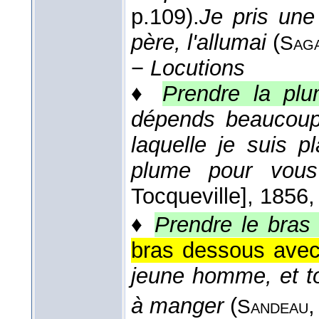
p.109).
Je pris une
père, l'allumai
(
Sag
−
Locutions
♦
Prendre la pl
dépends beaucoup 
laquelle je suis 
plume pour vous
Tocqueville]
, 1856
,
♦
Prendre le bras
bras dessous avec
jeune homme, et to
à manger
(
Sandeau