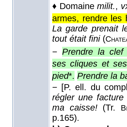
♦ Domaine
milit.
,
v
armes, rendre les 
La garde prenait le
tout était fini
(
Chate
−
Prendre la cle
ses cliques et se
pied
*.
Prendre la b
−
[P. ell. du compl.
régler une facture
ma caisse!
(
Tr.
B
p.165).