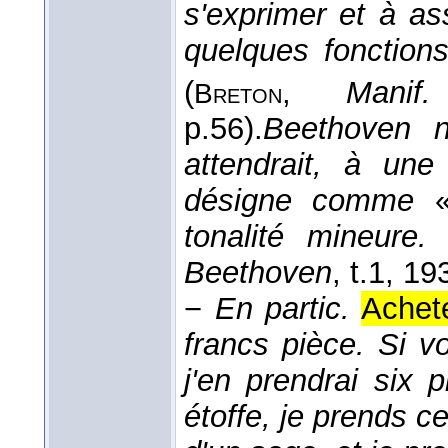
s'exprimer et à as
quelques fonctions
(
,
Manif.
Breton
p.56).
Beethoven 
attendrait, à un
désigne comme
«
tonalité mineure.
Beethoven
, t.1
, 19
−
En partic.
Achete
francs pièce. Si v
j'en prendrai six 
étoffe, je prends ce