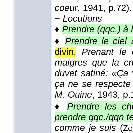
coeur
, 1941
, p.72).
−
Locutions
♦
Prendre (qqc.) à l
♦
Prendre le ciel
divin.
Prenant le
maigres que la cr
duvet satiné: «Ça v
ça ne se respect
M. Ouine
, 1943
, p
♦
Prendre les ch
prendre qqc./qqn tel
comme je suis
(
Zo