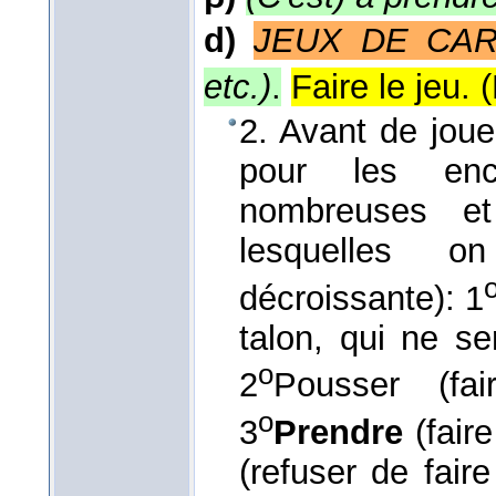
d)
JEUX DE CA
etc.)
.
Faire le jeu. (
2. Avant de jouer
pour les enc
nombreuses et
lesquelles o
décroissante): 1
talon, qui ne se
o
2
Pousser (fa
o
3
Prendre
(faire
(refuser de faire