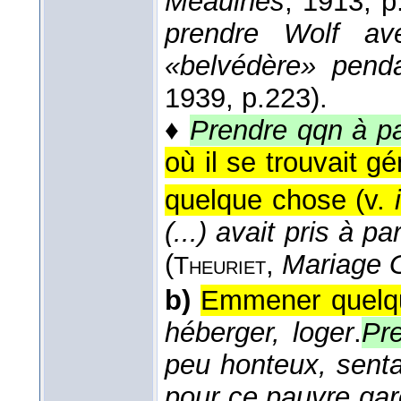
Meaulnes
, 1913
, p
prendre Wolf ave
«belvédère» pend
1939
, p.223).
♦
Prendre qqn à pa
où il se trouvait gé
quelque chose (v.
(...) avait pris à p
(
,
Mariage 
Theuriet
b)
Emmener quelqu'
héberger, loger
.
Pr
peu honteux, senta
pour ce pauvre garço