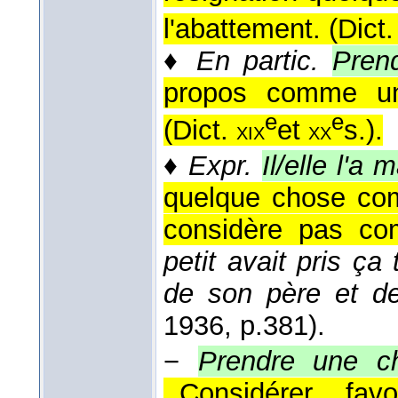
l'abattement. (
Dict
♦
En partic.
Pren
propos comme un
e
e
(
Dict.
et
s.
).
xix
xx
♦
Expr.
Il/elle l'a m
quelque chose com
considère pas com
petit avait pris ça
de son père et d
1936
, p.381).
−
Prendre une c
,,Considérer fav