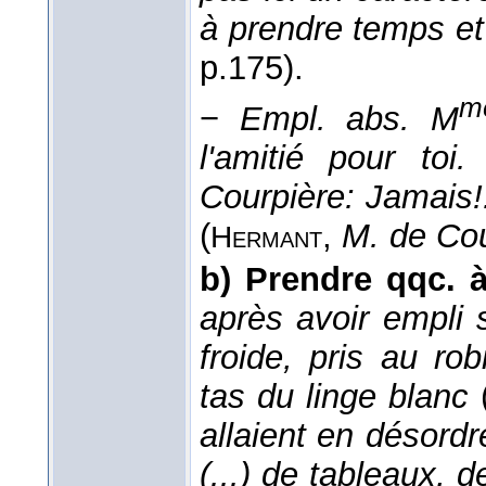
à prendre temps et
p.175).
m
−
Empl. abs.
M
l'amitié pour toi
Courpière: Jamais!
(
,
M. de Cou
Hermant
b)
Prendre qqc.
après avoir empli
froide, pris au rob
tas du linge blanc
allaient en désordr
(...) de tableaux,