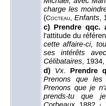
Michäel, avec Mari
charge les moindr
(
,
Enfants
,
Cocteau
c)
Prendre qqc. 
l'attitude du référen
cette affaire-ci, to
ses intérêts avec
Célibataires
, 1934
,
d)
Vx
.
Prendre 
Prenons que les 
Prenons que je n'a
prends-tu que 
Corbeaux
, 1882
,
,
i