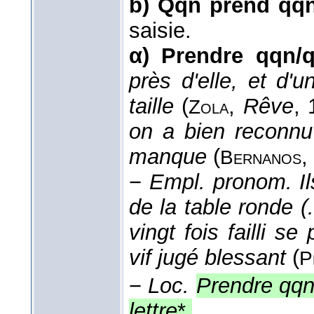
b)
Qqn prend qqn
saisie.
α)
Prendre qqn/q
près d'elle, et d'u
taille
(
,
Rêve
,
Zola
on a bien reconnu 
manque
(
,
Bernanos
−
Empl. pronom.
I
de la table ronde (.
vingt fois failli 
vif jugé blessant
(
P
−
Loc.
Prendre qqn
lettre
*.