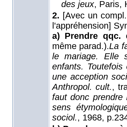
des jeux
, Paris,
2.
[Avec un compl.
l'appréhension]
Sy
a)
Prendre qqc.
même parad.).
La f
le mariage. Elle
enfants. Toutefois
une acception soci
Anthropol. cult.
, t
faut donc prendre
sens étymologique
sociol.
, 1968
, p.234