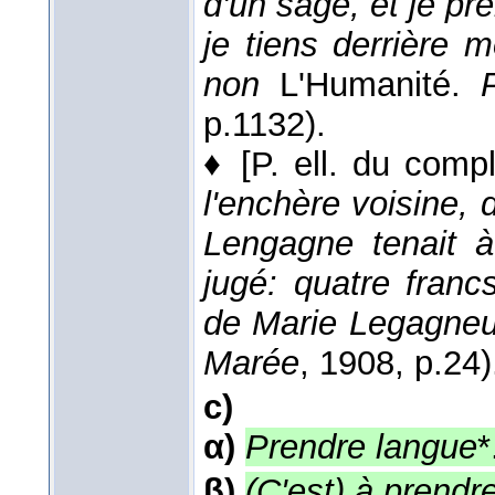
d'un sage, et je p
je tiens derrière m
non
L'Humanité.
p.1132).
♦
[P. ell. du compl.
l'enchère voisine, 
Lengagne tenait à
jugé: quatre franc
de Marie Legagneux,
Marée
, 1908
, p.24)
c)
α)
Prendre langue
*
β)
(C'est) à prendre