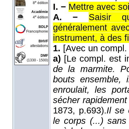
e
8
édition
I. −
Mettre avec soi
Académie
A. −
Saisir q
e
4
édition
généralement avec
BDLP
Francophonie
instrument, à des f
BHVF
1.
[Avec un compl. 
attestations
DMF
a)
[Le compl. est i
(1330 - 1500)
de la marmite. Po
bouts ensemble, i
enroulait, les por
sécher rapidement 
1873
, p.693).
Il se
le corps (...) sa