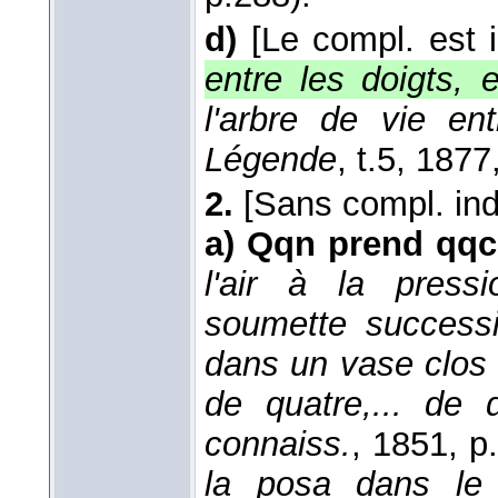
d)
[Le compl. est 
entre les doigts, 
l'arbre de vie en
Légende
, t.5
, 1877
2.
[Sans compl. ind
a)
Qqn prend qqc
l'air à la press
soumette success
dans un vase clos 
de quatre,... de 
connaiss.
, 1851
, p
la posa dans le 