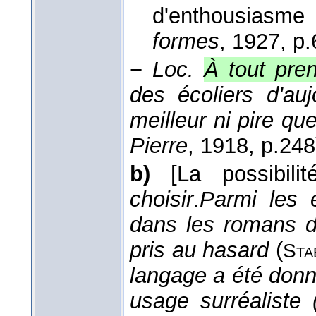
d'enthousiasme
formes
, 1927
, p.
−
Loc.
À tout pre
des écoliers d'auj
meilleur ni pire que
Pierre
, 1918
, p.248
b)
[La possibili
choisir
.
Parmi les 
dans les romans de 
pris au hasard
(
Sta
langage a été donn
usage surréaliste 