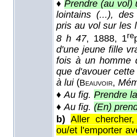
♦
Prendre (au vol) 
lointains (...), d
pris au vol sur les 
re
8 h 47
, 1888
, 1
d'une jeune fille v
fois à un homme de
que d'avouer cette 
à lui
(
,
Mém. 
Beauvoir
♦
Au fig.
Prendre la
♦
Au fig.
(En) prend
b)
Aller chercher
ou/et l'emporter av