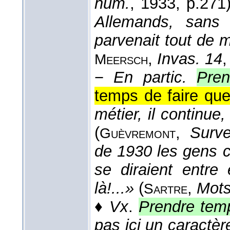
hum.
, 1933
, p.271)
Allemands, sans 
parvenait tout de 
,
Invas. 14
,
Meersch
−
En partic.
Pren
temps de faire qu
métier, il continue
(
,
Surv
Guèvremont
de 1930 les gens c
se diraient entre
là!...»
(
,
Mot
Sartre
♦
Vx
.
Prendre tem
pas ici un caractère