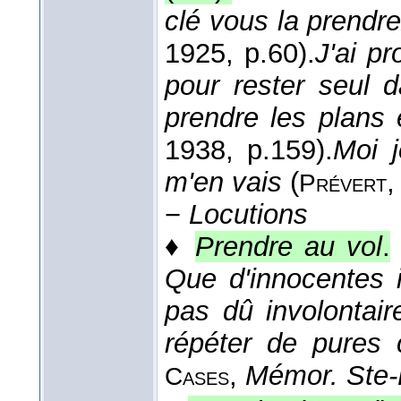
clé vous la prendre
1925
, p.60).
J'ai pr
pour rester seul 
prendre les plans 
1938
, p.159).
Moi j
m'en vais
(
Prévert
−
Locutions
♦
Prendre au vol
.
Que d'innocentes in
pas dû involontai
répéter de pures 
,
Mémor. Ste-
Cases