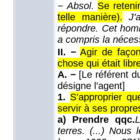
−
Absol.
Se retenir
telle manière).
J'
répondre. Cet homm
a compris la nécess
II. −
Agir de faço
chose qui était lib
A. −
[Le référent d
désigne l'agent]
1.
S'approprier que
servir à ses propres
a)
Prendre qqc.
L
terres. (...) Nous 