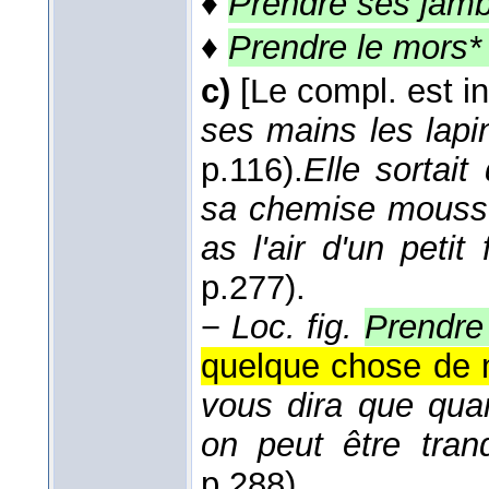
♦
Prendre ses jam
♦
Prendre le mors*
c)
[Le compl. est i
ses mains les lapi
p.116).
Elle sortai
sa chemise mousseu
as l'air d'un petit
p.277).
−
Loc. fig.
Prendre
quelque chose de m
vous dira que qua
on peut être tranq
p.288).