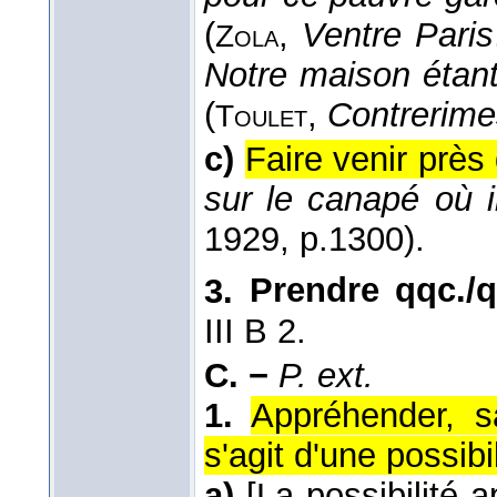
(
,
Ventre Paris
Zola
Notre maison étant
(
,
Contrerime
Toulet
c)
Faire venir près 
sur le canapé où il
1929
, p.1300).
3.
Prendre qqc./
III B 2.
C. −
P. ext.
1.
Appréhender, s
s'agit d'une possibi
a)
[La possibilité 