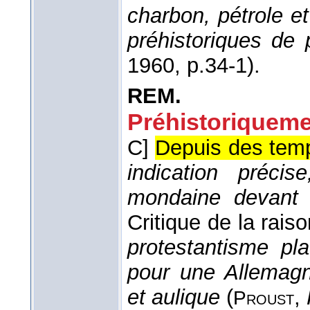
charbon, pétrole 
préhistoriques de
1960
, p.34-1).
REM.
Préhistoriqueme
C]
Depuis des temp
indication préci
mondaine devant l
Critique de la rais
protestantisme pl
pour une Allemagn
et aulique
(
,
Proust