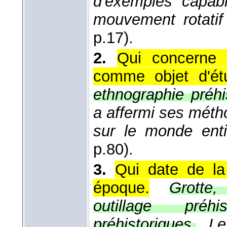
d'exemples capabl
mouvement rotatif
p.17).
2.
Qui concerne l
comme objet d'ét
ethnographie préhi
a affermi ses méth
sur le monde enti
p.80).
3.
Qui date de la
époque.
Grotte,
outillage préhi
préhistoriques.
Le