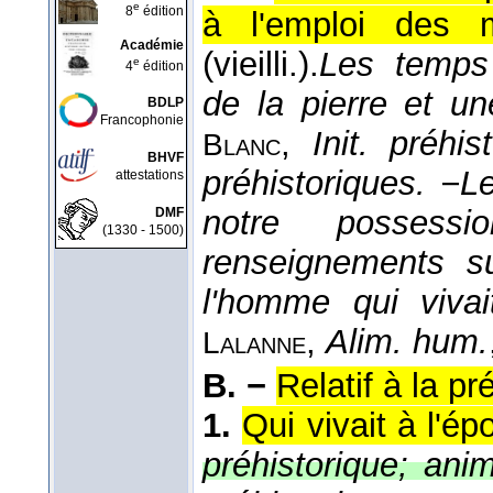
e
8
édition
à l'emploi des m
Académie
(vieilli.).
Les temps 
e
4
édition
de la pierre et u
BDLP
Francophonie
,
Init. préhist
Blanc
BHVF
préhistoriques. −
attestations
notre possess
DMF
(1330 - 1500)
renseignements s
l'homme qui vivai
,
Alim. hum.
Lalanne
B. −
Relatif à la pr
1.
Qui vivait à l'ép
préhistorique; ani