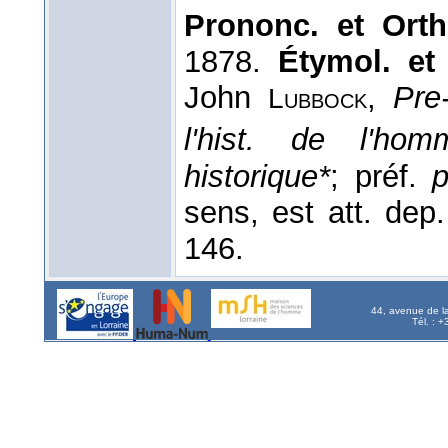
Prononc. et Orth
1878.
Étymol. et 
John
,
Pre-
Lubbock
l'hist. de l'hom
historique*
; préf.
p
sens, est att. de
146.
44, avenue de l
Tél. : 