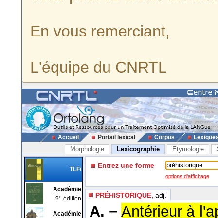
En vous remerciant,
L'équipe du CNRTL
Accueil
Portail lexical
Corpus
Lexique
Morphologie
Lexicographie
Etymologie
Entrez une forme
TLFi
options d'affichage
Académie
PRÉHISTORIQUE
, adj.
e
9
édition
A. −
Antérieur à l'
Académie