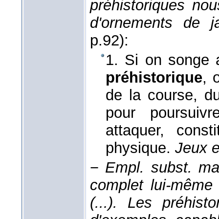
préhistoriques no
d'ornements de j
p.92):
1. Si on songe 
préhistorique
, 
de la course, du
pour poursuiv
attaquer, consti
physique.
Jeux e
−
Empl. subst. mas
complet lui-même 
(...). Les préhis