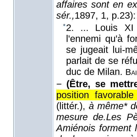
affaires sont en e
sér.,
1897
, 1, p.23):
2. ... Louis X
l'ennemi qu'à fo
se jugeait lui-
parlait de se ré
duc de Milan.
Bai
−
(Être, se mettr
position favorable
(littér.),
à même* de,
mesure de.
Les Pè
Amiénois forment l