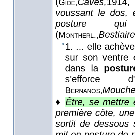
(
Caves,
1914
,
Gide,
voussant le dos, 
posture qui
(
Bestiaire
Montherl.,
1. ... elle achè
sur son ventre 
dans la
postu
s'efforce 
Mouchet
Bernanos,
♦
Être, se mettre
première côte, une
sortit de dessous
mit en posture de ra