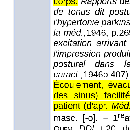
corps.
Rapports de
de tonus dit postu
l'hypertonie parki
la méd.,
1946
, p.26
excitation arrivan
l'impression produi
postural dans 
caract.,
1946
p.407)
Écoulement, évacu
des sinus) facili
patient (
d'apr.
Méd.
re
masc. [-o].
−
1
a
DDL
t.20; 
Quem.