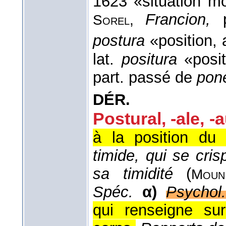
1623 «situation m
Francion,
Sorel,
postura
«position, 
lat.
positura
«posi
part. passé de
pon
DÉR.
Postural, -ale, -
à la position du 
timide, qui se cris
sa timidité
(
Mouni
Spéc.
α)
Psychol.
qui renseigne sur