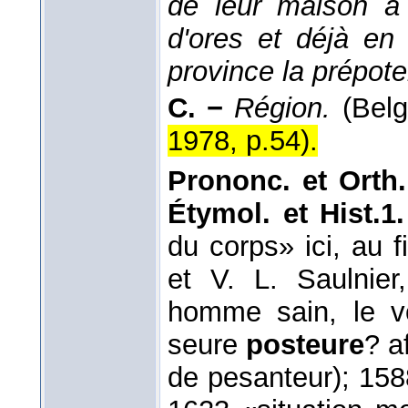
de leur maison à S
d'ores et déjà en 
province la prépot
C. −
Région.
(Belg
1978, p.54
).
Prononc. et Orth
Étymol. et Hist.1
du corps» ici, au fi
et V. L. Saulnier
homme sain, le v
seure
posteure
? a
de pesanteur); 15