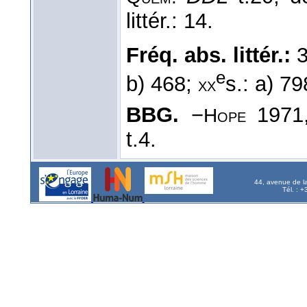
littér.: 14.
Fréq. abs. littér.:
e
b) 468;
s.: a) 79
xx
BBG.
−
1971
Hope
t.4.
44, avenue de l
Tél. : 