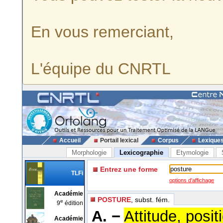
En vous remerciant,
L'équipe du CNRTL
Accueil
Portail lexical
Corpus
Lexique
Morphologie
Lexicographie
Etymologie
Entrez une forme
TLFi
options d'affichage
Académie
POSTURE
, subst. fém.
e
9
édition
A. −
Attitude, posit
Académie