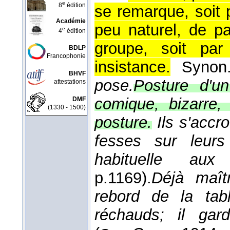
e
8
édition
se remarque, soit p
Académie
peu naturel, de p
e
4
édition
groupe, soit par
BDLP
Francophonie
insistance.
Syno
BHVF
pose.
Posture d'u
attestations
comique, bizarre, 
DMF
(1330 - 1500)
posture.
Ils s'accr
fesses sur leurs
habituelle a
p.1169).
Déjà maîtr
rebord de la tab
réchauds; il gar