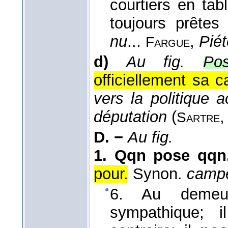
courtiers en tab
toujours prêtes
nu
...
,
Piét
Fargue
d)
Au fig.
Po
officiellement sa c
vers la politique 
députation
(
Sartre
D. −
Au fig.
1.
Qqn pose qqn
pour.
Synon.
campe
6. Au demeur
sympathique;