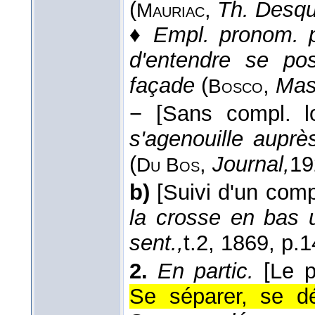
(
,
Th. Desqu
Mauriac
♦
Empl. pronom. p
d'entendre se pos
façade
(
,
Mas
Bosco
−
[Sans compl. lo
s'agenouille auprè
(
,
Journal,
19
Du Bos
b)
[Suivi d'un comp
la crosse en bas 
sent.,
t.2
, 1869
, p.1
2.
En partic.
[Le 
Se séparer, se dé