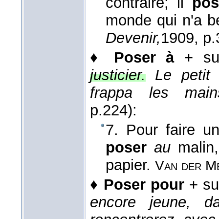
contraire; il
pos
monde qui n'a be
Devenir,
1909
, p.
♦
Poser à
+ sub
justicier.
Le petit
frappa les main
p.224):
7. Pour faire un
poser
au
malin,
papier.
Van der M
♦
Poser pour
+ su
encore jeune, d