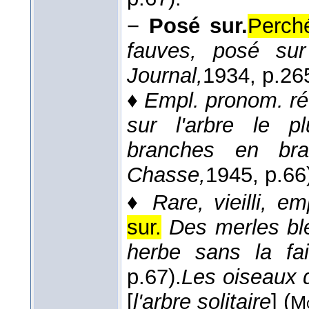
−
Posé sur.
Perché
fauves, posé sur
Journal,
1934
, p.26
♦
Empl. pronom. réf
sur l'arbre le 
branches en bra
Chasse,
1945
, p.66
♦
Rare, vieilli, em
sur.
Des merles ble
herbe sans la fai
p.67).
Les oiseaux d
[
l'arbre solitaire
] (
M