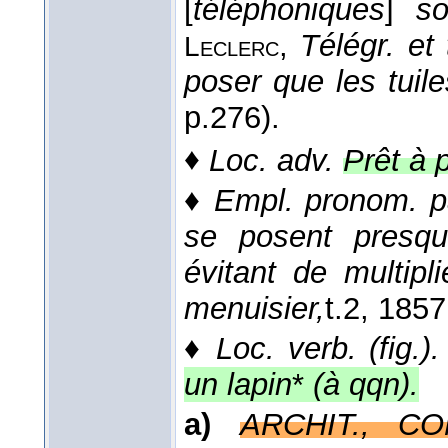
[
téléphoniques
]
s
,
Télégr. et 
Leclerc
poser que les tuile
p.276).
♦
Loc. adv.
Prêt à 
♦
Empl. pronom. pa
se posent presqu
évitant de multipl
menuisier,
t.2
, 1857
♦
Loc. verb. (fig.).
un lapin
*
(à qqn).
a)
ARCHIT., CO