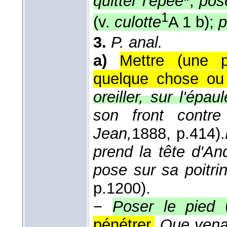
quitter l'épée
*;
pos
1
(v.
culotte
A 1 b);
p
3.
P. anal.
a)
Mettre (une p
quelque chose ou 
oreiller, sur l'épa
son front contre
Jean,
1888
, p.414).
prend la tête d'A
pose sur sa poitri
p.1200).
−
Poser le pied
(
pénétrer.
Que venai