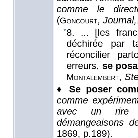
comme le direct
(
,
Journal,
Goncourt
8. ... [les fran
déchirée par t
réconcilier par
erreurs,
se posa
,
Ste
Montalembert
♦
Se poser co
comme expérimenté
avec un rire 
démangeaisons de 
1869
, p.189).