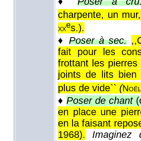
♦
Poser à cru
charpente, un mur, 
e
s.
).
xx
♦
Poser à sec.
,,
fait pour les cons
frottant les pierre
joints de lits bie
plus de vide``
(
Noë
♦
Poser de chant
(
en place une pierr
en la faisant repose
1968
).
Imaginez 