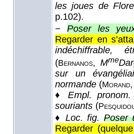
les joues de Flore
p.102).
−
Poser les yeux
Regarder en s'atta
indéchiffrable, 
me
(
,
M
Dar
Bernanos
sur un évangélia
normande
(
Morand
♦
Empl. pronom.
souriants
(
Pesquido
♦
Loc. fig.
Poser 
Regarder (quelque