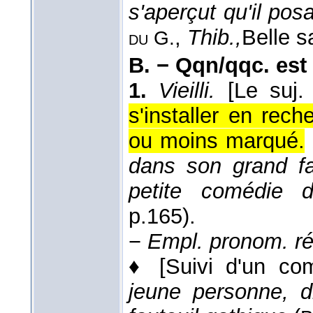
s'aperçut qu'il pos
,
Thib.,
Belle s
du G.
B. −
Qqn/qqc. est
1.
Vieilli.
[Le suj.
s'installer en rec
ou moins marqué.
dans son grand fau
petite comédie d'
p.165).
−
Empl. pronom. réf
♦
[Suivi d'un com
jeune personne, d