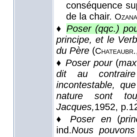
conséquence supr
de la chair.
Ozan
♦
Poser (qqc.) po
principe, et le Ver
du Père
(
Chateaubr.
♦
Poser pour
(
max
dit au contrair
incontestable, qu
nature sont tou
Jacques,
1952
, p.1
♦
Poser en
(
pri
ind.
Nous pouvons 