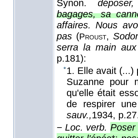
Synon.
déposer
bagages, sa canne
affaires. Nous avo
pas
(
,
Sodo
Proust
serra la main aux
p.181):
1. Elle avait (...
Suzanne pour mo
qu'elle était ess
de respirer un
sauv.,
1934
, p.27
−
Loc. verb.
Poser 