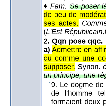
♦
Fam.
Se poser l
de peu de modérat
ses actes.
Comme 
(
L'Est Républicain,
2.
Qqn pose qqc.
a)
Admettre en affi
ou comme une con
supposer.
Synon.
é
un principe, une rè
9. Le dogme de l'
de l'homme tel
formaient deux p