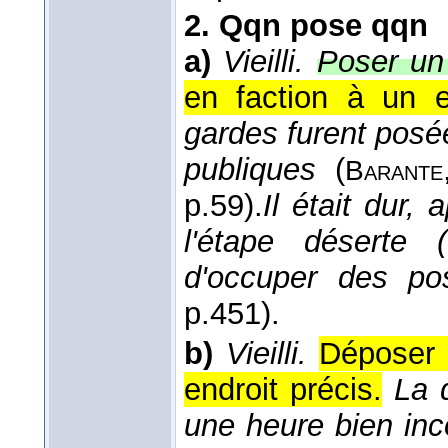
2.
Qqn pose qqn
a)
Vieilli.
Poser un 
en faction à un e
gardes furent posé
publiques
(
Barante
p.59).
Il était dur,
l'étape déserte 
d'occuper des po
p.451).
b)
Vieilli.
Déposer 
endroit précis.
La d
une heure bien i