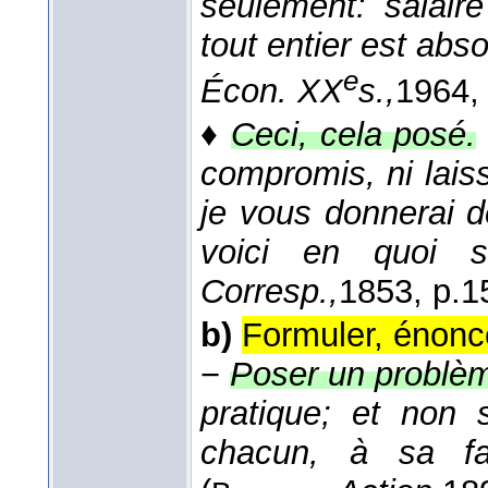
seulement: salaire
tout entier est abs
e
Écon. XX
s.,
1964
,
♦
Ceci, cela posé.
compromis, ni laissé
je vous donnerai d
voici en quoi 
Corresp.,
1853
, p.1
b)
Formuler, énonc
−
Poser un problè
pratique; et non
chacun, à sa faç