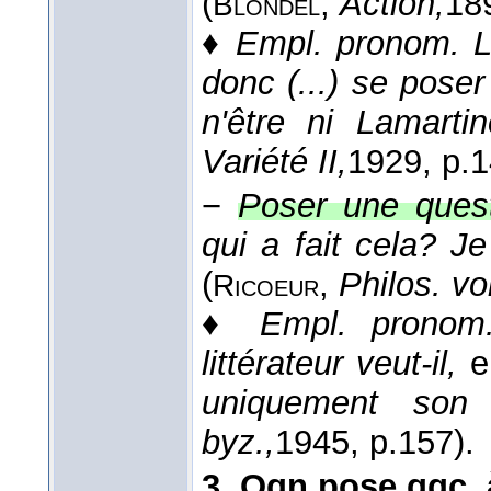
(
,
Action,
18
Blondel
♦
Empl. pronom.
L
donc (...) se pose
n'être ni Lamarti
Variété II,
1929
, p.
−
Poser une quest
qui a fait cela? J
(
,
Philos. vo
Ricoeur
♦
Empl. pronom
littérateur veut-il,
e
uniquement son 
byz.,
1945
, p.157).
3.
Qqn pose qqc. 