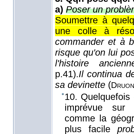
a)
Poser un problèm
Soumettre à quelq
une colle à réso
commander et à bri
risque qu'on lui po
l'histoire ancienn
p.41).
Il continua d
sa devinette
(
Druo
10. Quelquefois (.
imprévue sur 
comme la géogr
plus facile
pro