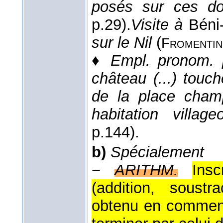
posés sur ces dou
p.29).
Visite à
Béni
sur le Nil
(
Fromentin
♦
Empl. pronom. p
château (...) tou
de la place cham
habitation village
p.144).
b)
Spécialement
−
ARITHM.
Ins
(addition, soustra
obtenu en commença