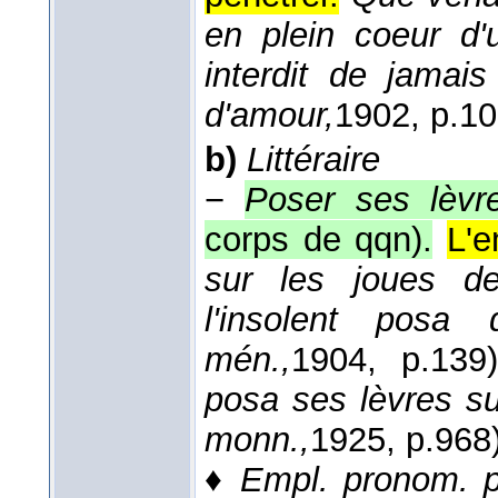
en plein coeur d'
interdit de jamai
d'amour,
1902
, p.10
b)
Littéraire
−
Poser ses lèvr
corps de qqn).
L'e
sur les joues d
l'insolent posa 
mén.,
1904
, p.139)
posa ses lèvres su
monn.,
1925
, p.968
♦
Empl. pronom. p