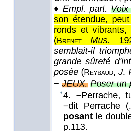
♦
Empl. part.
Voix
son étendue, peut
ronds et vibrants,
(
Mus.
192
Brenet
semblait-il triomp
grande sûreté d'int
posée
(
,
J. 
Reybaud
−
JEUX.
Poser un p
4. −Perrache, t
−dit Perrache (
posant
le double
p.113.