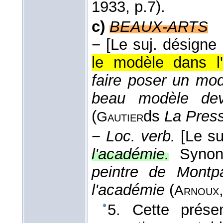
1933
, p.7).
c)
BEAUX-ARTS
−
[Le suj. désigne l
le modèle dans l'a
faire poser un mo
beau modèle deva
(
ds
La Pres
Gautier
−
Loc. verb.
[Le su
l'académie.
Syno
peintre de Montp
l'académie
(
Arnoux
5. Cette prése