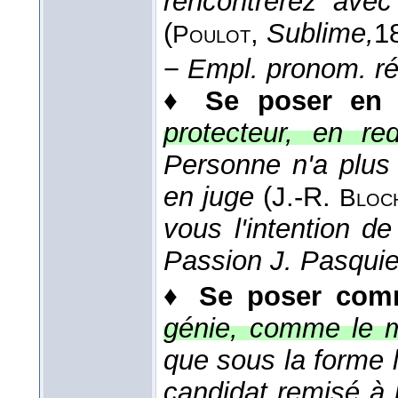
rencontrerez avec
(
,
Sublime,
1
Poulot
−
Empl. pronom. réf
♦
Se poser en
+
protecteur, en re
Personne n'a plus 
en juge
(
J.-R.
Bloc
vous l'intention d
Passion J. Pasquie
♦
Se poser co
génie, comme le m
que sous la forme l
candidat remisé à 