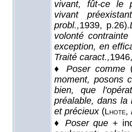
vivant, fût-ce le 
vivant préexistant
probl.,
1939
, p.26).
volonté contraint
exception, en effica
Traité caract.,
1946
♦
Poser comme
moment, posons co
bien, que l'opéra
préalable, dans la 
et précieux
(
,
Lhote
♦
Poser que
+ in