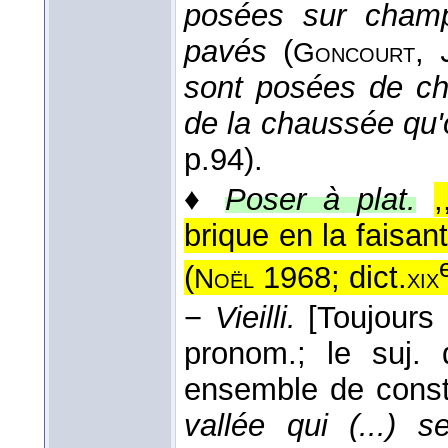
posées sur champ
pavés
(
,
Goncourt
sont posées de cha
de la chaussée qu'
p.94).
♦
Poser à plat.
brique en la faisant
(
1968; dict.
Noël
xix
−
Vieilli.
[Toujours
pronom.; le suj.
ensemble de const
vallée qui (...) 