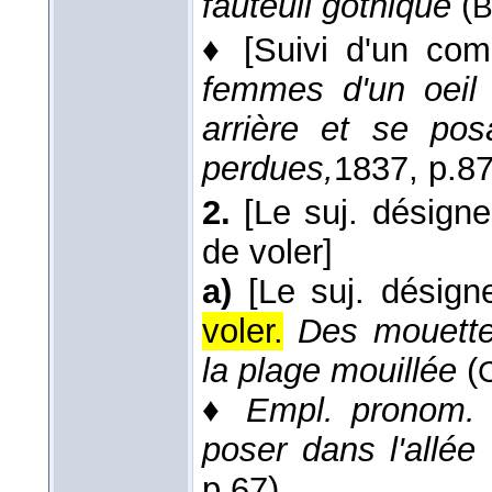
fauteuil gothique
(
B
♦
[Suivi d'un com
femmes d'un oeil 
arrière et se pos
perdues,
1837
, p.87
2.
[Le suj. désign
de voler]
a)
[Le suj. désign
voler.
Des mouette
la plage mouillée
(
♦
Empl. pronom. r
poser dans l'allée 
p.67).