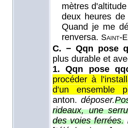
mètres d'altitud
deux heures de
Quand je me dég
renversa.
-
Saint
E
C. −
Qqn pose q
plus durable et ave
1.
Qqn pose qq
procéder à l'instal
d'un ensemble p
anton.
déposer.
Pos
rideaux, une serru
des voies ferrées.