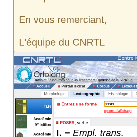
En vous remerciant,
L'équipe du CNRTL
Accueil
Portail lexical
Corpus
Lexique
Morphologie
Lexicographie
Etymologie
Entrez une forme
TLFi
options d'affichage
Académie
POSER
, verbe
e
9
édition
I. −
Empl. trans.
Académie