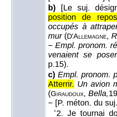
b)
[Le suj. désig
position de repo
occupés à attrap
mur
(
,
R
D'Allemagne
−
Empl. pronom. réf
venaient se pose
p.15).
c)
Empl. pronom. p
Atterrir.
Un avion m
(
,
Bella,
1
Giraudoux
−
[P. méton. du suj.
2. Je tournai d