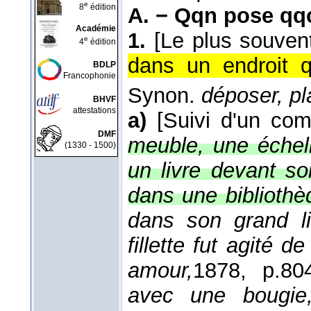
e
8
édition
A. −
Qqn pose qq
Académie
1.
[Le plus souven
e
4
édition
dans un endroit q
BDLP
Francophonie
Synon.
déposer, pl
BHVF
attestations
a)
[Suivi d'un comp
DMF
meuble, une échell
(1330 - 1500)
un livre devant so
dans une bibliothè
dans son grand li
fillette fut agité d
amour,
1878
, p.804
avec une bougie,