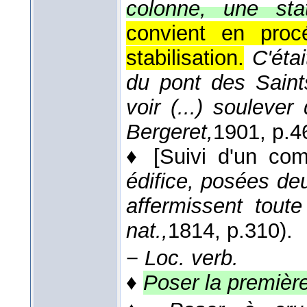
colonne, une sta
convient en proc
stabilisation.
C'éta
du pont des Saints
voir (...) soulever
Bergeret,
1901
, p.4
♦
[Suivi d'un com
édifice, posées deu
affermissent tout
nat.,
1814
, p.310).
−
Loc. verb.
♦
Poser la première