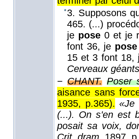
terminer par celui 
3. Supposons qu
465. (...) procéd
je
pose
0 et je r
font 36, je
pose
15 et 3 font 18,
Cerveaux géants
−
CHANT.
Poser 
aisance sans force
1935, p.365
).
«Je 
(...). On s'en est 
posait sa voix, do
Crit. dram.,
1897
, p