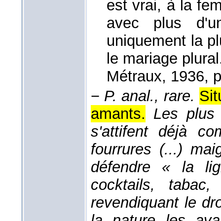
est vrai, à la fe
avec plus d'u
uniquement la pl
le mariage plura
Métraux
, 1936
, 
−
P. anal., rare.
Sit
amants.
Les plus 
s'attifent déjà 
fourrures (...) ma
défendre « la lig
cocktails, tabac
revendiquant le dr
la nature les ava