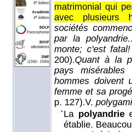
e
8
édition
matrimonial qui pe
Académie
avec plusieurs 
e
4
édition
sociétés commence
BDLP
Francophonie
par la polyandri
BHVF
monte; c'est fatal!
attestations
200).
Quant à la po
DMF
(1330 - 1500)
pays misérables 
hommes doivent un
femme et sa progé
p. 127).
V.
polygam
La
polyandrie
e
établie. Beaucoup