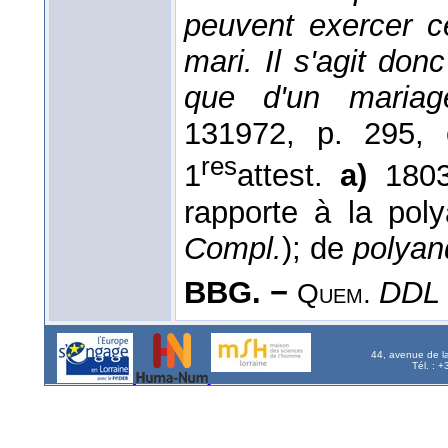
peuvent exercer c
mari. Il s'agit do
que d'un mariag
13
1972
, p. 295, 
res
1
attest.
a)
1803
rapporte à la pol
Compl.
); de
polyan
BBG. −
DDL
Quem.
44, avenue de l
Tél. : 