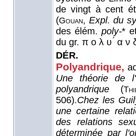
de vingt à cent é
(
,
Expl. du sy
Gouan
des élém.
poly-
* 
du gr. π ο λ υ ́ α ν 
DÉR.
Polyandrique,
ad
Une théorie de l
polyandrique
(
Thi
506).
Chez les Guil
une certaine relat
des relations sex
déterminée par l'o