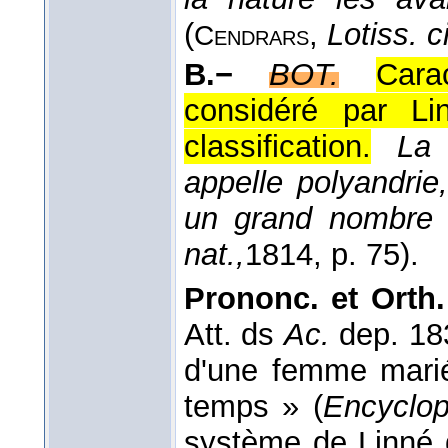
(
,
Lotiss. ci
Cendrars
B.−
BOT.
Cara
considéré par L
classification.
La
appelle polyandrie
un grand nombre 
nat.,
1814
, p. 75).
Prononc. et Orth.
Att. ds
Ac.
dep. 1
d'une femme mari
temps » (
Encyclop
système de Linné 