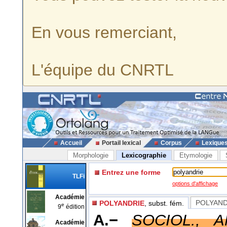
En vous remerciant,
L'équipe du CNRTL
Accueil
Portail lexical
Corpus
Lexique
Morphologie
Lexicographie
Etymologie
Entrez une forme
TLFi
options d'affichage
Académie
POLYAND
POLYANDRIE
, subst. fém.
e
9
édition
A.−
SOCIOL., 
Académie