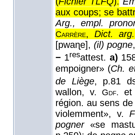
(
Fichier TLFQ
).
Em
aux coups; se battr
Arg., empl. pronom
,
Dict. arg
Carrère
[pwaɳe],
(il) pogne
res
−
1
attest.
a)
15
empoigner» (
Ch. et
de Liège
, p.81 
wallon, v.
et 
Gdf.
région. au sens de
violemment», v.
pogner
«se mastu