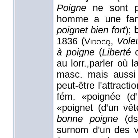
Poigne
ne sont pa
homme a une f
poignet bien fort
);
1836 (
,
Vole
Vidocq
à poigne
(
Liberté
c
au lorr.,parler où l
masc. mais aussi 
peut-être l'attract
fém. «poignée (d
«poignet (d'un vê
bonne poigne
(d
surnom d'un des v