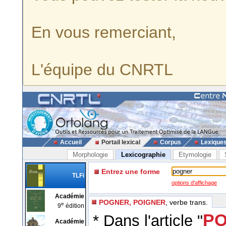
En vous remerciant,
L'équipe du CNRTL
Accueil
Portail lexical
Corpus
Lexique
Morphologie
Lexicographie
Etymologie
Entrez une forme
TLFi
options d'affichage
Académie
POGNER, POIGNER
, verbe trans.
e
9
édition
PO
* Dans l'article "
Académie