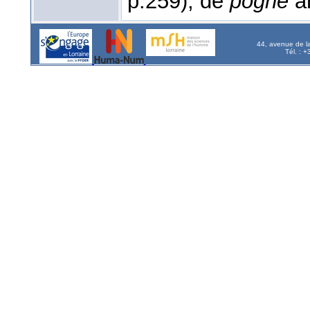
p.259); de
pogne
ar
44, avenue de l
Tél. : 