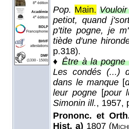
e
8
édition
Pop.
Main.
Vouloir
Académie
e
petiot, quand j'so
4
édition
BDLP
p'tite pogne, je m'f
Francophonie
tiède d'une hironde
BHVF
attestations
p.318).
DMF
♦
Être à la pogne
(1330 - 1500)
Les condés (...) d
dans le manque
[
leur pogne
[
pour l
Simonin ill.
, 1957
, 
Prononc. et Orth.
Hist. a)
1807 (
Mich