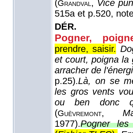
(
,
Vice pun
Grandval
515a et p.520, note
DÉR.
Pogner, poigne
prendre, saisir.
Do
et court, poigna l
arracher de l'énerg
p.25).
Là, on se me
les gros vents vo
ou ben donc qu
(
,
Ma
Guèvremont
1977).
Pogner les 