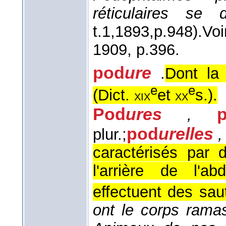
réticulaires se di
t.1,
1893,
p.948).
Vo
1909, p.396.
pod
ure
.
Dont la
e
e
(
Dict.
et
s.
).
xix
xx
Pod
ures
,
pod
urelles
plur.;
,
caractérisés par 
l'arrière de l'a
effectuent des sau
ont le corps ramas