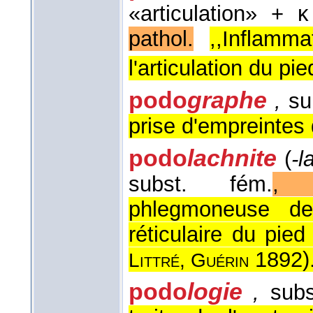
«articulation» + 
pathol.
,,Inflamm
l'articulation du pied
podo
graphe
,
su
prise d'empreintes 
podo
lachnite
(
-l
subst. fém.
, 
phlegmoneuse de
réticulaire du pied
1892
)
Littré, Guérin
podo
logie
,
subs