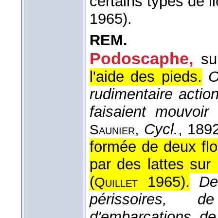
certains types de li
1965).
REM.
Podoscaphe,
su
l'aide des pieds.
O
rudimentaire actio
faisaient mouvoir
,
Cycl.
, 189
Saunier
formée de deux flo
par des lattes sur
(
1965
).
De
Quillet
périssoires, 
d'embarcations de