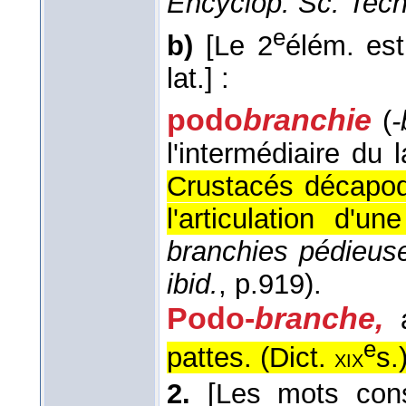
Encyclop. Sc. Tech
e
b)
[Le 2
élém. est
lat.]
:
podo
branchie
(
-
l'intermédiaire du 
Crustacés décapod
l'articulation d'un
branchies pédieus
ibid.
, p.919).
Podo-
branche,
e
pattes. (
Dict.
s.
xix
2.
[Les mots cons