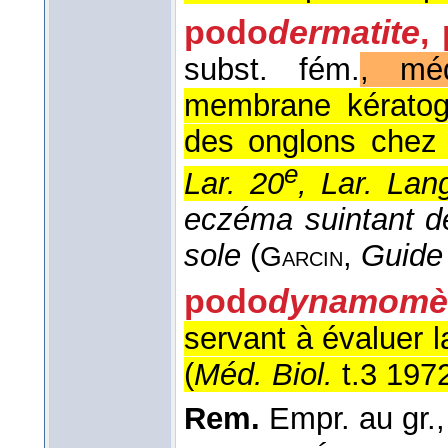
podo
dermatite
,
subst. fém.
, méd
membrane kératog
des onglons chez 
e
Lar. 20
, Lar. Lang
eczéma suintant de
sole
(
,
Guide 
Garcin
podo
dynamomè
servant à évaluer l
(
Méd. Biol.
t.3 197
Rem.
Empr. au gr.,