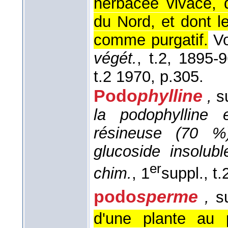
herbacée vivace, 
du Nord, et dont l
comme purgatif.
Vo
végét.
, t.2, 1895-
t.2 1970, p.305.
Podo
phylline
,
su
la podophylline
résineuse (70 %)
glucoside insolub
er
chim.
, 1
suppl., t.
podo
sperme
,
su
d'une plante au p