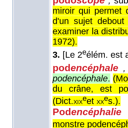
,
sub
miroir qui permet 
d'un sujet debout 
examiner la distrib
1972
).
e
3.
[Le 2
élém. est 
pod
encéphale
,
podencéphale
.
(Mo
du crâne, est po
e
e
(
Dict.
et
s.
).
xix
xx
Pod
encéphalie
monstre podencéph