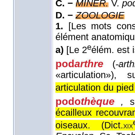
C. −
MINÉR.
V.
pod
D. −
ZOOLOGIE
1.
[Les mots cons
élément anatomiqu
e
a)
[Le 2
élém. est i
pod
arthre
(
-arth
«articulation»)
, s
articulation du pied
podo
thèque
,
su
écailleux recouvr
oiseaux. (
Dict.
xix