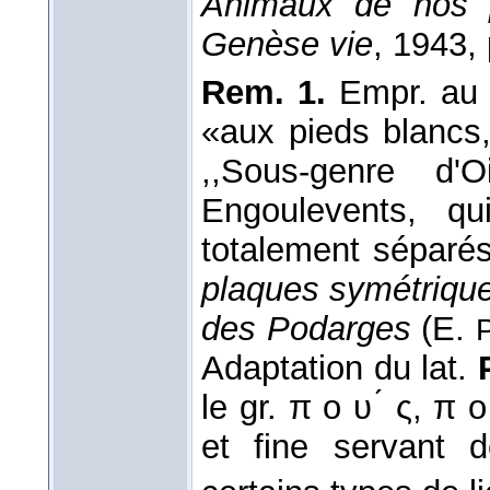
Animaux de nos 
Genèse vie
, 1943, 
Rem. 1.
Empr. au 
«aux pieds blancs,
,,Sous-genre d
Engoulevents, qu
totalement séparés 
plaques symétrique
des Podarges
(E.
P
Adaptation du lat.
le gr. π ο υ ́ ς, π 
et fine servant d