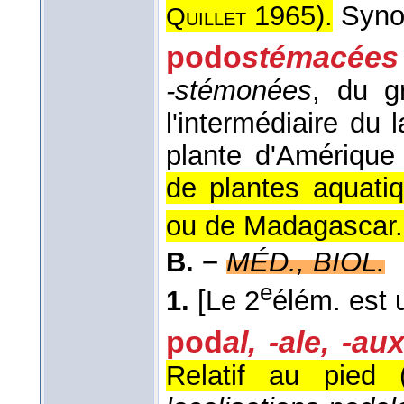
1965
).
Syn
Quillet
podo
stémacées
-stémonées
, du g
l'intermédiaire du 
plante d'Amérique
de plantes aquatiq
ou de Madagascar.
B. −
MÉD., BIOL.
e
1.
[Le 2
élém. est u
pod
al, -ale, -au
Relatif au pied 