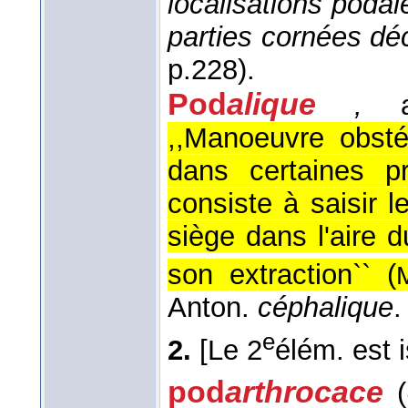
localisations poda
parties cornées dé
p.228).
Pod
alique
,
ad
,,Manoeuvre obstét
dans certaines pr
consiste à saisir 
siège dans l'aire du
son extraction`` (
Anton.
céphalique
.
e
2.
[Le 2
élém. est i
pod
arthrocace
(