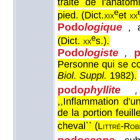
traite de l'anato
e
pied. (
Dict.
et
xix
xx
Podo
logique
,
a
e
(
Dict.
s.
).
xx
Podo
logiste
,
Personne qui se co
Biol. Suppl.
1982
).
podo
phyllite
,
,,Inflammation d'
de la portion feuill
cheval`` (
-
Littré
Rob
podo
scope