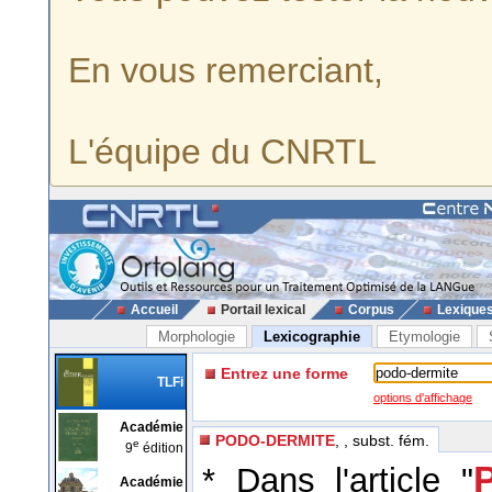
En vous remerciant,
L'équipe du CNRTL
Accueil
Portail lexical
Corpus
Lexique
Morphologie
Lexicographie
Etymologie
Entrez une forme
TLFi
options d'affichage
Académie
PODO-DERMITE
, , subst. fém.
e
9
édition
* Dans l'article "
Académie