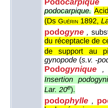
Podo
carpique
podocarpique.
Acid
(
Ds
1892,
La
Guérin
podo
gyne
,
subst
du réceptacle de ce
de support au pis
gynopode
(
s.v. -po
Podo
gynique
,
Insertion podogyn
e
Lar. 20
).
podo
phylle
po
,