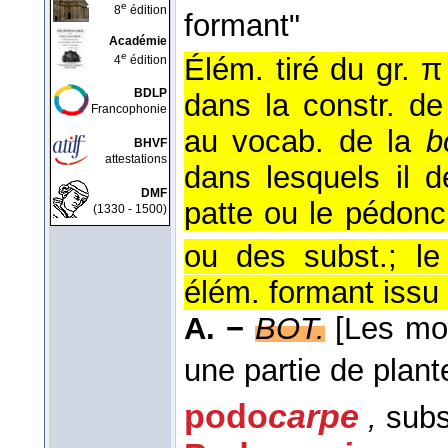
e
8
édition
formant"
Académie
e
Élém. tiré du gr. π 
4
édition
BDLP
dans la constr. d
Francophonie
au vocab. de la
b
BHVF
attestations
dans lesquels il d
DMF
patte ou le pédonc
(1330 - 1500)
ou des subst.; le
élém. formant issu 
A. −
BOT.
[Les mo
une partie de plante
podo
carpe
,
subs