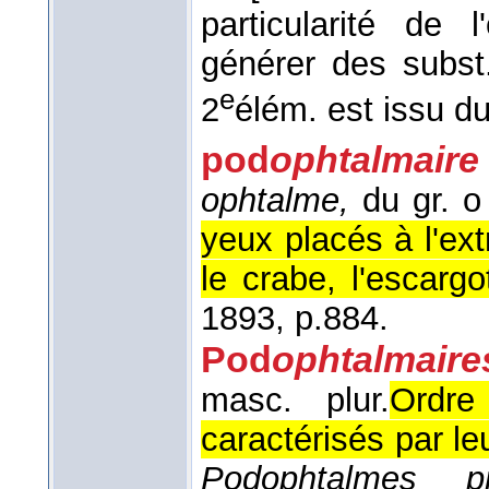
particularité de 
générer des subst.
e
2
élém. est issu du
pod
ophtalmaire
ophtalme,
du gr. ο 
yeux placés à l'ex
le crabe, l'escargot
1893, p.884.
Pod
ophtalmaire
masc. plur.
Ordre
caractérisés par l
Podophtalmes pr